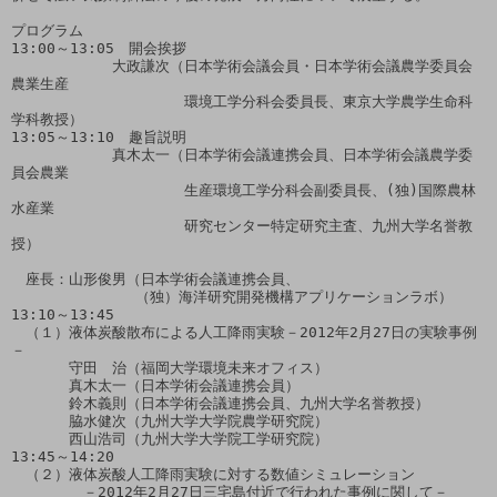
プログラム

13:00～13:05　開会挨拶　

　　　　　　　大政謙次（日本学術会議会員・日本学術会議農学委員会
農業生産

　　　　　　　　　　　　環境工学分科会委員長、東京大学農学生命科
学科教授）

13:05～13:10　趣旨説明　

　　　　　　　真木太一（日本学術会議連携会員、日本学術会議農学委
員会農業

　　　　　　　　　　　　生産環境工学分科会副委員長、(独)国際農林
水産業

　　　　　　　　　　　　研究センター特定研究主査、九州大学名誉教
授）

　座長：山形俊男（日本学術会議連携会員、

　　　　　　　 　（独）海洋研究開発機構アプリケーションラボ）

13:10～13:45

　（１）液体炭酸散布による人工降雨実験－2012年2月27日の実験事例
－

　　　　守田　治（福岡大学環境未来オフィス）

　　　　真木太一（日本学術会議連携会員）

　　　　鈴木義則（日本学術会議連携会員、九州大学名誉教授）

　　　　脇水健次（九州大学大学院農学研究院）

　　　　西山浩司（九州大学大学院工学研究院）

13:45～14:20

　（２）液体炭酸人工降雨実験に対する数値シミュレーション

　　　　　－2012年2月27日三宅島付近で行われた事例に関して－ 
