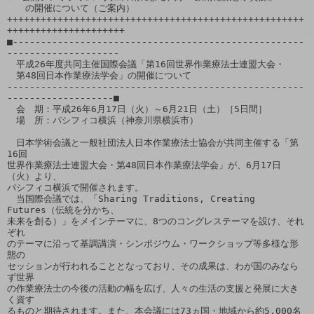
　　の開催について（ご案内）

+++++++++++++++++++++++++++++++++++++++++++++++++++++
+++++++++++++++++++++

■----------------------------------------------------
--------------------

　平成26年度共同主催国際会議「第16回世界作業療法士連盟大会・

　第48回日本作業療法学会」の開催について

-----------------------------------------------------
-------------------■

　会　期：平成26年6月17日（火）～6月21日（土）［5日間］

　場　所：パシフィコ横浜（神奈川県横浜市）

　日本学術会議と一般社団法人日本作業療法士協会が共同主催する「第
16回

世界作業療法士連盟大会・第48回日本作業療法学会」が、6月17日
（火）より、

パシフィコ横浜で開催されます。

　当国際会議では、「Sharing Traditions, Creating 
Futures（伝統を分かち、

未来を創る）」をメインテーマに、8つのコングレステーマを設け、それ
ぞれ

のテーマに沿って基調講演・シンポジウム・ワークショップ等多様な形
態の

セッションが行われることとなっており、その成果は、わが国のみなら
ず世界

の作業療法士の今後の活動の幅を広げ、人々の生活の支援と発展に大き
く資す

るものと期待されます。また、本会議には73ヵ国・地域から約5,000名