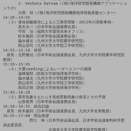
　　　　J. Venkata Ratnam（(独)海洋研究開発機構アプリケーショ
ンラボ）

　　　　大西　領（(独)海洋研究開発機構地球情報基盤センター）

14:20～14:55

　（３）液体炭酸散布による人工降雨実験－2013年の実験事例－

　　　　真木太一（日本学術会議連携会員）

　　　　守田　治（福岡大学環境未来オフィス）

　　　　鈴木義則（日本学術会議連携会員）

　　　　脇水健次（九州大学大学院農学研究院）

　　　　西山浩司（九州大学大学院工学研究院）

14:55～15:10　休憩

　座長：北野雅治（日本学術会議連携会員、九州大学大学院農学研究院
教授）

15:10～15:45

　（４）大量seedingによるレーダーエコーの減衰

　　　　遠峰菊郎（防衛大学校地球海洋学科）

　　　　脇水健次（九州大学大学院農学研究院）

　　　　西山浩司（九州大学大学院工学研究院）

　　　　島田正樹（防衛大学校地球海洋学科）

15:45～16:20

　（５）異常気象をもたらす気候変動現象の発見とその予測

　　　　山形俊男（日本学術会議連携会員）

16:20～16:55　総合討論　

　座長：鈴木義則（日本学術会議連携会員、九州大学名誉教授）

16:55～17:00　閉会挨拶　

　　　　　　　野口　伸（日本学術会議会員、日本学術会議食料科学委
員会委員長、

　　　　　　　　　　　　北海道大学大学院農学研究院教授）
