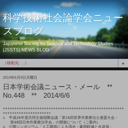
科学技術社会論学会ニュー
スブログ
Japanese Society for Science and Technology Studies
(JSSTS) NEWS BLOG
▼
2014年6月9日月曜日
日本学術会議ニュース・メール **
No.448 ** 2014/6/6
+++++++++++++++++++++++++++++++++++++++++++++++++++++
+++++++++++++++++++++

◇　平成26年度共同主催国際会議「第16回世界作業療法士連盟大会・

　　第48回日本作業療法学会」の開催について（ご案内）

◇　公開シンポジウム「人工降雨による渇水・豪雨軽減と水資源」
