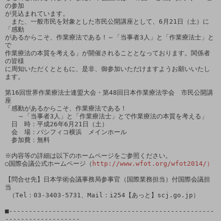
の参加

が見込まれています。

　また、一般市民を対象とした市民公開講座として、6月21日（土）に
「感動

があるからこそ、作業療法である！～「当事者3人」と「作業療法士」と
で

作業療法の本質を考える」が開催されることとなっております。関係者
の皆様

に周知いただくとともに、是非、御参加いただけますようお願いいたし
ます。

第16回世界作業療法士連盟大会・第48回日本作業療法学会　市民公開講
座

「感動があるからこそ、作業療法である！

　　～「当事者3人」と「作業療法士」とで作業療法の本質を考える」

　日　時：平成26年6月21日（土）

　会　場：パシフィコ横浜　メインホール

　参加費：無料

※内容等の詳細は以下のホームページをご参照ください。

○国際会議公式ホームページ（
http://www.wfot.org/wfot2014/）
【問合せ先】日本学術会議事務局参事官（国際業務担当）付国際会議担
当

 （Tel：03-3403-5731、Mail：i254【あっと】scj.go.jp）

■----------------------------------------------------
-------------------
