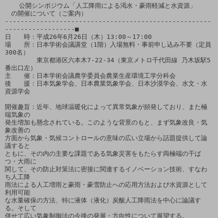
　  公開シンポジウム「人工降雨による渇水・豪雨軽減と水資源」

　の開催について（ご案内）

-----------------------------------------------------
------------------■

日　　時：平成26年6月26日（木）13:00～17:00

場　　所：日本学術会議講堂（1階）入場無料・事前申し込み不要（定員
300名）

　　　　　東京都港区六本木7-22-34（東京メトロ千代田線 乃木坂駅5
番出口左）

主　　催：日本学術会議農学委員会農業生産環境工学分科会

後　　援：日本気象学会、日本農業気象学会、日本沙漠学会、水文・水
資源学会

開催趣旨：近年、地球温暖化によって異常気象が頻発しており、また極
端気象の

発生増加も懸念されている。このような背景のもと、まず気象改良・気
象改善の

方面から気象・気候コントロールの意味の広い立場から話題提供して論
議すると

ともに、その内の主要な課題である気象災害をもたらす両極端の干ば
つ・大雨に

関して、その防止対策法に密接に関連するイノベーション技術、すなわ
ち人工降

雨法による人工増雨と豪雨・豪雪防止への応用方法および水資源として
利用可能

な水量確保の方法、特に液体（液化）炭酸人工降雨法を中心に論議す
る。そして

併せて広い気象制御法の今後の発展・方向性について展望する。
