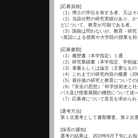
[応募資格]
（1）博士の学位を有する者、又は
（2）当該分野の研究実績があり、か
どについて、教育が可能である者。
（3）国籍は問わないが、教育・研
※英語による授業や大学院の授業を担
[応募書類]
（1）履歴書（本学指定）１通
（2）研究業績書（本学指定、学術論
（3）著書もしくは論文（主要なもの
（4）これまでの研究内容の概要（20
（5）着任後の研究と教育についての抱
（6）｢安全の思想｣「科学技術史と
バス及び授業展開の構想について述
（7）応募者について意見を求めら
[選考方法]
第１次選考として書類審査、第２次
[採否の通知]
選考の結果は、2019年6月下旬にお