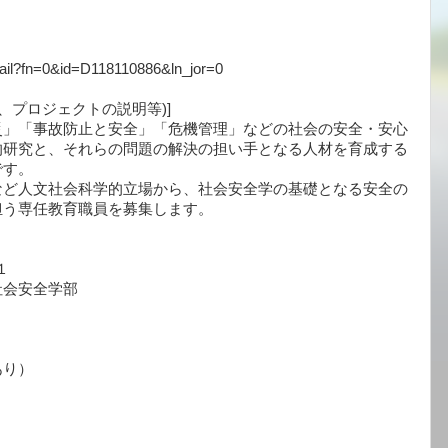
Detail?fn=0&id=D118110886&ln_jor=0
、プロジェクトの説明等)]
災」「事故防止と安全」「危機管理」などの社会の安全・安心
的研究と、それらの問題の解決の担い手となる人材を育成する
です。
など人文社会科学的立場から、社会安全学の基礎となる安全の
担う専任教育職員を募集します。
１
社会安全学部
あり）