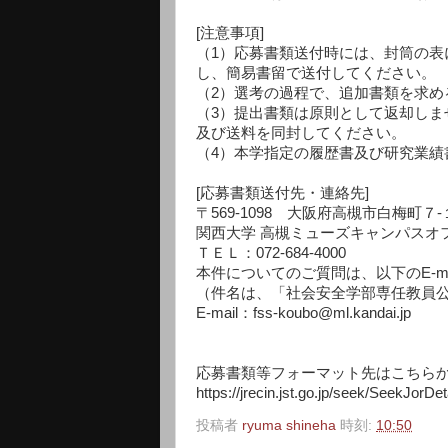
[注意事項]
（1）応募書類送付時には、封筒の
し、簡易書留で送付してください。
（2）選考の過程で、追加書類を求め
（3）提出書類は原則として返却し
及び送料を同封してください。
（4）本学指定の履歴書及び研究業
[応募書類送付先・連絡先]
〒569-1098 大阪府高槻市白梅町７-
関西大学 高槻ミューズキャンパスオ
ＴＥＬ：072-684-4000
本件についてのご質問は、以下のE-m
（件名は、「社会安全学部専任教員
E-mail：fss-koubo@ml.kandai.jp
応募書類等フォーマット先はこちら
https://jrecin.jst.go.jp/seek/SeekJor
投稿者
ryuma shineha
時刻:
10:50