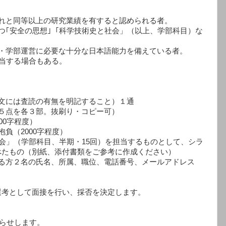
それと同等以上の研究業績を有すると認められる者。
つ｢安全の思想｣「科学技術史と社会」（以上、学部科目）な
究・学部運営に必要な十分な日本語能力を備えている者。
当する場合もある。
文には査読の有無を明記すること）１通
５点を各３部。抜刷り・コピー可）
00字程度）
負（2000字程度）
社会」（学部科目、半期・15回）を担当するものとして、シラ
べたもの（別紙、添付書類をご参考に作成ください）
れる方２名の氏名、所属、職位、電話番号、メールアドレス
選考として面接を行い、採否を決定します。
知らせします。