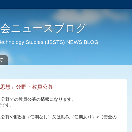
学会ニュースブログ
d Technology Studies (JSSTS) NEWS BLOG
て
思想」分野・教員公募
」分野での教員公募の情報になります。
ばです。
公募<准教授（任期なし）又は助教（任期あり）>【安全の