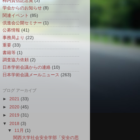
柿内賢信記念賞
(3)
学会からのお知らせ
(8)
関連イベント
(85)
倶進会公開セミナー
(1)
公募情報
(41)
事務局より
(22)
重要
(33)
書籍等
(1)
調査協力依頼
(2)
日本学術会議からの連絡
(10)
日本学術会議メールニュース
(263)
ブログ アーカイブ
►
2021
(33)
►
2020
(45)
►
2019
(31)
▼
2018
(3)
▼
11月
(1)
関西大学社会安全学部「安全の思