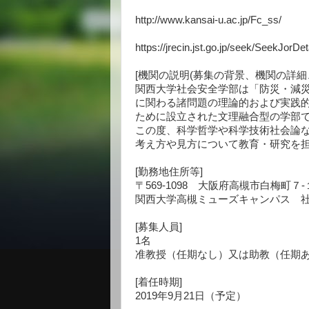
http://www.kansai-u.ac.jp/Fc_ss/
https://jrecin.jst.go.jp/seek/SeekJor
[機関の説明(募集の背景、機関の詳細
関西大学社会安全学部は「防災・減
に関わる諸問題の理論的および実践
ために設立された文理融合型の学部
この度、科学哲学や科学技術社会論
考え方や見方について教育・研究を
[勤務地住所等]
〒569-1098
大阪府高槻市白梅町７-
関西大学高槻ミューズキャンパス 
[募集人員]
1名
准教授（任期なし）又は助教（任期
[着任時期]
2019年9月21日（予定）