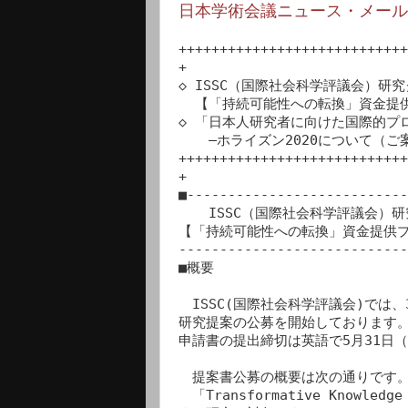
日本学術会議ニュース・メール ** 
++++++++++++++++++++++++++++
+

◇ ISSC（国際社会科学評議会）研
  【「持続可能性への転換」資金提供プログラムへの申請公募】

◇ 「日本人研究者に向けた国際的プ
　  ―ホライズン2020について（ご案
++++++++++++++++++++++++++++
+

■---------------------------
  　ISSC（国際社会科学評議会）研究グラント公募のご紹介

【「持続可能性への転換」資金提供プ
----------------------------
■概要

　ISSC(国際社会科学評議会)では
研究提案の公募を開始しております。
申請書の提出締切は英語で5月31日（1
　提案書公募の概要は次の通りです。
　「Transformative Knowle