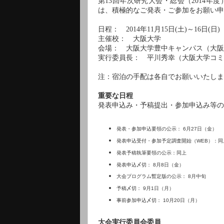
第
13
回年次研究大会・総会（
2014
年度
は、積極的なご発表・ご参加をお願い申
日程：
2014
年
11
月
15
日
(
土
)
～
16
日
(
日
)
主催校： 大阪大学
会場： 大阪大学豊中キャンパス（大阪
実行委員長： 平川秀幸（大阪大学コミ
注：宿泊の手配は各自でお願いいたしま
重要な日程
発表申込み・予稿提出・参加申込み等の
発表・参加申込要領の公示：
6
月
27
日（金）
発表申込受付・参加予定調査開始（
WEB
）：同
発表予稿執筆要領の公示：同上
発表申込〆切：
8
月
8
日（金）
大会プログラム暫定版の公示：
8
月中旬
予稿〆切：
9
月
1
日（月）
事前参加申込〆切：
10
月
20
日（月）
大会実行委員会委員