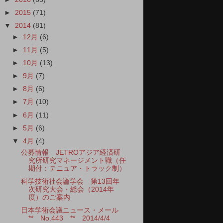
►
2015
(71)
▼
2014
(81)
►
12月
(6)
►
11月
(5)
►
10月
(13)
►
9月
(7)
►
8月
(6)
►
7月
(10)
►
6月
(11)
►
5月
(6)
▼
4月
(4)
公募情報 JETROアジア経済研
究所研究マネージメント職（任
期付：テニュア・トラック制）
科学技術社会論学会 第13回年
次研究大会・総会（2014年
度）のご案内
日本学術会議ニュース・メール
** No.443 ** 2014/4/4