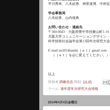
平川秀幸、八木絵香、神里達博、中村征
学会事務局
八木絵香、山内保典
お問い合わせ・連絡先
〒
560-0043
大阪府豊中市待兼山町
1-16
大阪大学コミュニケーションデザイン・
科学技術社会論学会第
13
回年次研究大会
E-mail:
sts2014handai
［ａｔ］
gmail.com
（［ａｔ］を
@
に変えてください。）
以上
投稿者
調麻佐志
時刻:
14:45
ラベル:
過年度年次研究大会情報
2014年4月4日金曜日