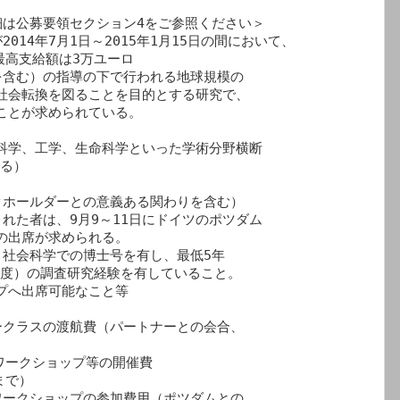
は公募要領セクション4をご参照ください＞

14年7月1日～2015年1月15日の間において、

含む）の指導の下で行われる地球規模の

ホールダーとの意義ある関わりを含む）

た者は、9月9～11日にドイツのポツダム

社会科学での博士号を有し、最低5年

クラスの渡航費（パートナーとの会合、

で）

ークショップの参加費用（ポツダムとの
