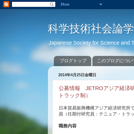
科学技術社会論
Japanese Society for Science an
ブログトップ
このブログについ
2014年4月25日金曜日
公募情報 JETROアジア経
トラック制）
日本貿易振興機構アジア経済研究所
員（任期付研究員：テニュア・トラ
職務内容