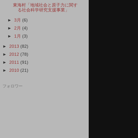
東海村「地域社会と原子力に関す
る社会科学研究支援事業」
►
3月
(6)
►
2月
(4)
►
1月
(3)
►
2013
(82)
►
2012
(78)
►
2011
(91)
►
2010
(21)
フォロワー