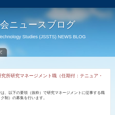
学会ニュースブログ
d Technology Studies (JSSTS) NEWS BLOG
て
済研究所研究マネージメント職（任期付：テニュア・
では、以下の要領（抜粋）で研究マネージメントに従事する職
ック制）の募集を行います。