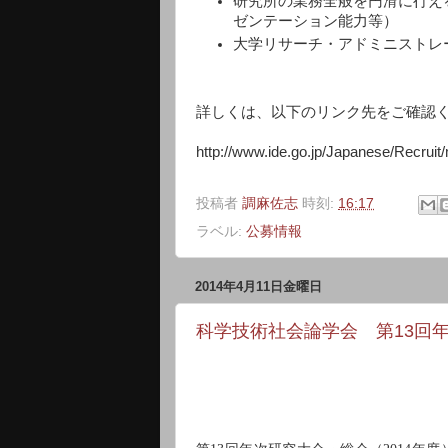
研究所の業務全般を円滑に行え
ゼンテーション能力等）
大学リサーチ・アドミニストレ
詳しくは、以下のリンク先をご確認
http://www.ide.go.jp/Japanese/Recrui
投稿者
調麻佐志
時刻:
16:17
ラベル:
公募情報
2014年4月11日金曜日
科学技術社会論学会 第13回年