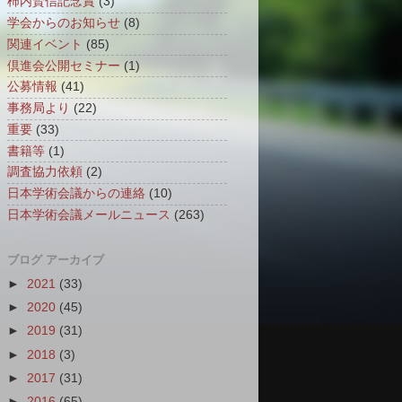
柿内賢信記念賞
(3)
学会からのお知らせ
(8)
関連イベント
(85)
倶進会公開セミナー
(1)
公募情報
(41)
事務局より
(22)
重要
(33)
書籍等
(1)
調査協力依頼
(2)
日本学術会議からの連絡
(10)
日本学術会議メールニュース
(263)
ブログ アーカイブ
►
2021
(33)
►
2020
(45)
►
2019
(31)
►
2018
(3)
►
2017
(31)
►
2016
(65)