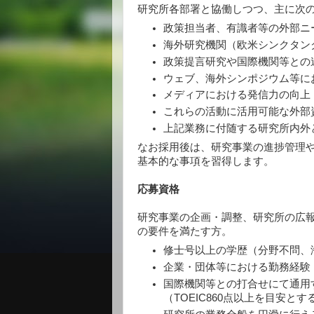
研究所各部署と協働しつつ、主に次
政策担当者、有識者等の外部ニ
海外研究機関（欧米シンクタン
政策提言研究や国際機関等との
ウェブ、海外シンポジウム等に
メディアにおける発信力の向上
これらの活動に活用可能な外部
上記業務に付随する研究所内外
なお採用後は、研究事業の進捗管理
基本的な事項を習得します。
応募資格
研究事業の企画・調整、研究所の広
の要件を満たす方。
修士号以上の学歴（分野不問、
企業・団体等における勤務経験
国際機関等との打合せにて通用
（TOEIC860点以上を目安とす