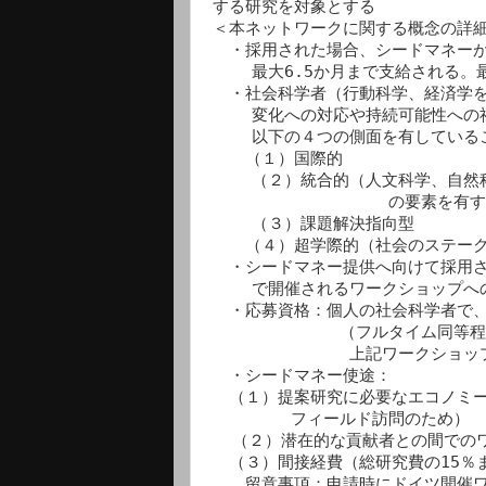
する研究を対象とする

＜本ネットワークに関する概念の詳細
　・採用された場合、シードマネーが20
    最大6.5か月まで支給される。最高支給額は3万ユーロ

　・社会科学者（行動科学、経済学を
    変化への対応や持続可能性への社会転換を図ることを目的とする研究で、

    以下の４つの側面を有していることが求められている。

　　（１）国際的

    （２）統合的（人文科学、自然科学、工学、生命科学といった学術分野横断

                  の要素を有する）

    （３）課題解決指向型

　　（４）超学際的（社会のステーク
　・シードマネー提供へ向けて採用され
    で開催されるワークショップへの出席が求められる。

　・応募資格：個人の社会科学者で、
             （フルタイム同等程度）の調査研究経験を有していること。

              上記ワークショップへ出席可能なこと等

　・シードマネー使途：

　（１）提案研究に必要なエコノミー
        フィールド訪問のため）

  （２）潜在的な貢献者との間でのワークショップ等の開催費

　（３）間接経費（総研究費の15％ま
　　留意事項：申請時にドイツ開催ワ