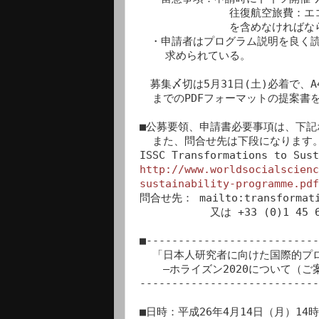
              往復航空旅費：エコノミークラス及び3泊分300ユーロ相当の宿泊費）

              を含めなければならない。

　・申請者はプログラム説明を良く読
    求められている。

　募集〆切は5月31日(土)必着で、A
  までのPDFフォーマットの提案書を提出する必要があります

■公募要領、申請書必要事項は、下記
  また、問合せ先は下段になります。

http://www.worldsocialscienc
sustainability-programme.pdf
問合せ先： mailto:transformati
           又は +33 (0)1 45 68 48 60

■---------------------------
  「日本人研究者に向けた国際的プロジェクト参加への新たな機会」

　  ―ホライズン2020について（ご案
----------------------------
■日時：平成26年4月14日（月）14時3