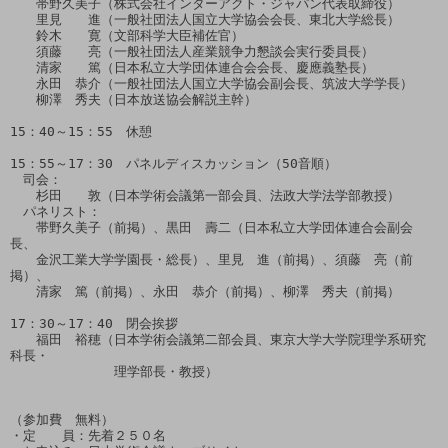
　　帯野久美子（株式会社インターアクト・ジャパン代表取締役）

　　里見　　進（一般社団法人国立大学協会会長、東北大学総長）

　　鈴木　　寛（文部科学大臣補佐官）

　　須藤　　亮（一般社団法人産業競争力懇談会実行委員長）

　　清家　　篤（日本私立大学団体連合会会長、慶應義塾長）

　　永田　恭介（一般社団法人国立大学協会副会長、筑波大学学長）

　　柳澤　秀夫（日本放送協会解説主幹）

15：40～15：55　休憩

15：55～17：30　パネルディスカッション（50音順）

　司会：

　　杉田　　敦（日本学術会議第一部会員、法政大学法学部教授）

　パネリスト：

　　帯野久美子（前掲）、黒田　壽二（日本私立大学団体連合会副会
長、

　　金沢工業大学学園長・総長）、里見　進（前掲）、須藤　亮（前
掲）、

　　清家　篤（前掲）、永田　恭介（前掲）、柳澤　秀夫（前掲）

17：30～17：40　閉会挨拶

　　福田　裕穂（日本学術会議第二部会員、東京大学大学院理学系研究
科長・

　　　　　　　　理学部長・教授）

（参加費　無料）

・定　　員：先着２５０名
