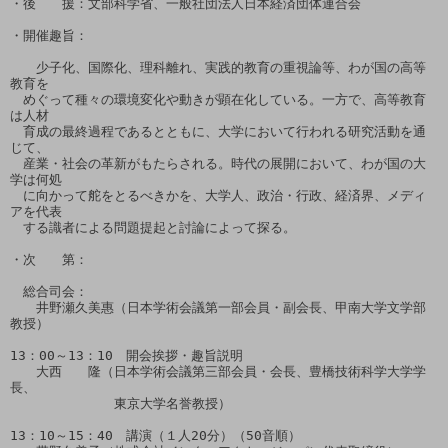
・後　　援：文部科学省、一般社団法人日本経済団体連合会

・開催趣旨：

　　少子化、国際化、理科離れ、実践的教育の重視論等、わが国の高等
教育を

　めぐって種々の環境変化や動きが顕在化している。一方で、高等教育
は人材

　育成の最終過程であるとともに、大学において行われる研究活動を通
じて、

　産業・社会の革新がもたらされる。時代の展開において、わが国の大
学は何処

　に向かって舵をとるべきかを、大学人、政治・行政、経済界、メディ
アを代表

　する識者による問題提起と討論によって探る。

・次　　第：

　総合司会：

　　井野瀬久美惠（日本学術会議第一部会員・副会長、甲南大学文学部
教授）

13：00～13：10　開会挨拶・趣旨説明

　　大西　　隆（日本学術会議第三部会員・会長、豊橋技術科学大学学
長、

　　　　　　　　東京大学名誉教授）

13：10～15：40　講演（１人20分）（50音順）
