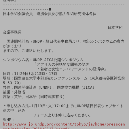
-----------------------------------------------------
--------------------■

日本学術会議会員、連携会員及び協力学術研究団体各位

　　　　　　　　　　　　　　　　　　　　　　　　　　　　日本学術
会議事務局

　国連開発計画（UNDP）駐日代表事務局より、標記シンポジウムの案内
がきており

ますので、ご連絡いたします。

シンポジウム名：UNDP-JICA公開シンポジウム

　　　　　　　　「アフリカの包括的な開発の促進

　　　　　　　　　：若者と女性エンパワーメントの経済学」

日時：1月20日(水)15時～17時

場所：国際連合大学本部1階カンファレンスルーム（東京都渋谷区神宮前
5-53-70）

共催：国連開発計画（UNDP）、国際協力機構（JICA）

後援：外務省

言語：英語、日本語（同時通訳有り）

＊申し込み方法…1月19日(火)17:00までにUNDP駐日代表ウェブサイト
※の申し込み

　　　　　　　　フォームよりお申し込みください。

※HP：
http://www.jp.undp.org/content/tokyo/ja/home/presscen
ter/articles/2016/01/7/ticad/