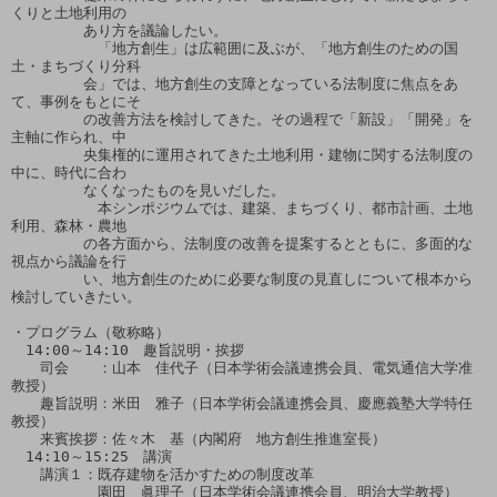
くりと土地利用の

　　　　　あり方を議論したい。

　　　　　　「地方創生」は広範囲に及ぶが、「地方創生のための国
土・まちづくり分科

　　　　　会」では、地方創生の支障となっている法制度に焦点をあ
て、事例をもとにそ

　　　　　の改善方法を検討してきた。その過程で「新設」「開発」を
主軸に作られ、中

　　　　　央集権的に運用されてきた土地利用・建物に関する法制度の
中に、時代に合わ

　　　　　なくなったものを見いだした。

　　　　　　本シンポジウムでは、建築、まちづくり、都市計画、土地
利用、森林・農地

　　　　　の各方面から、法制度の改善を提案するとともに、多面的な
視点から議論を行

　　　　　い、地方創生のために必要な制度の見直しについて根本から
検討していきたい。

・プログラム（敬称略）

　14:00～14:10　趣旨説明・挨拶

　　司会　　：山本　佳代子（日本学術会議連携会員、電気通信大学准
教授）

　　趣旨説明：米田　雅子（日本学術会議連携会員、慶應義塾大学特任
教授）

　　来賓挨拶：佐々木　基（内閣府　地方創生推進室長）

　14:10～15:25　講演

　　講演１：既存建物を活かすための制度改革

　　　　　　園田　眞理子（日本学術会議連携会員、明治大学教授）
