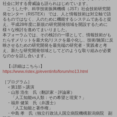
社会に対する脅威論も語られはじめています。
こうした中、科学技術振興機構（JST）社会技術研究開
発センター（RISTEX） では、人と情報技術は対立軸で語
るものではなく、人のために機能するシステムであると捉
え、平成28年度に新規の研究開発領域を開設するために
様々な検討を進めてまいりました。
本フォーラムでは、その検討の一環として、情報技術がも
たらすメリットを最大化/リスクを最小化し、技術/施策に反
映させるための研究開発を最先端の研究者・実践者と考
え、新たな研究開発領域としてどのような取り組みが必要
なのかを話し合います。
【↓詳細はこちら↓】
https://www.ristex.jp/eventinfo/forum/no13.html
［プログラム］
＜第1部＞講演
・山形 浩生 氏（翻訳家・評論家）
「人工知能vs人類：その希望と現実？」
・福井 健策 氏（弁護士）
「人工知能と著作権」
・中島 孝 氏（独立行政法人国立病院機構新潟病院 副