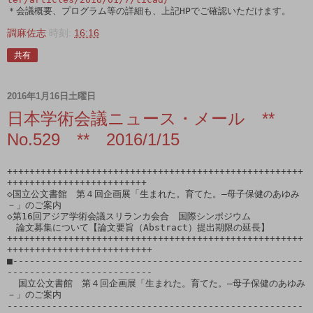
＊会議概要、プログラム等の詳細も、上記HPでご確認いただけます。
調麻佐志
時刻:
16:16
共有
2016年1月16日土曜日
日本学術会議ニュース・メール **
No.529 ** 2016/1/15
+++++++++++++++++++++++++++++++++++++++++++++++++++++
+++++++++++++++++++++++++

◇国立公文書館　第４回企画展「生まれた。育てた。―母子保健のあゆみ
－」のご案内

◇第16回アジア学術会議スリランカ会合　国際シンポジウム

　論文募集について【論文要旨（Abstract）提出期限の延長】

+++++++++++++++++++++++++++++++++++++++++++++++++++++
++++++++++++++++++++++++++

■----------------------------------------------------
--------------------------

  国立公文書館　第４回企画展「生まれた。育てた。―母子保健のあゆみ
－」のご案内

-----------------------------------------------------