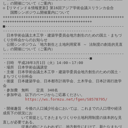
し」の開催について（ご案内）

◇【リマインド＆情報更新】第16回アジア学術会議スリランカ会合

　　国際シンポジウム開催案内について

+++++++++++++++++++++++++++++++++++++++++++++++++++++
+++++++++++++++++++++++++++++++++++++++

■----------------------------------------------------
---------------------------------------

　日本学術会議土木工学・建築学委員会地方創生のための国土・まちづ
くり分科会からのお知らせ

　公開シンポジウム「地方創生と土地利用変革 ～ 法制度の創造的見直
し」の開催について（ご案内）

-----------------------------------------------------
--------------------------------------■

・日時　平成28年3月1日（火）14:00～17:00

・場所　日本学術会議講堂

・主催　日本学術会議土木工学・建築学委員会地方創生のための国土・
まちづくり分科会

・後援　日本建築学会、日本都市計画学会、土木学会、日本計画行政学
会

・参加費　無料　　定員　340名

・参加申込　以下のページからご応募ください。

https://ws.formzu.net/fgen/S8578795/
・開催趣旨　今後の人口減少社会においては、これまでの人口増や経済
成長下の状況にお

　　　　　いて前提としてきたまちづくりや土地利用制度の抜本的な見
直しが必要である。

　　　　　従来の枠にとらわれずに、地方創生にむけて、新たなまちづ