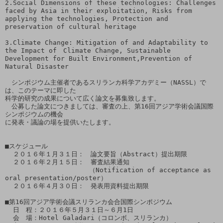
2.Social Dimensions of these technologies: Challenges 
faced by Asia in their exploitation, Risks from 
applying the technologies, Protection and 
preservation of cultural heritage

3.Climate Change: Mitigation of and Adaptability to 
the Impact of　Climate Change, Sustainable 
Development for Built Environment,Prevention of 
Natural Disaster

　シンポジウム主催者であるスリランカ科学アカデミー（NASSL）で
は、このテーマに即した

科学的研究の成果について広く論文を募集致します。

　公募した論文につきましては、審査の上、第16回アジア学術会議国際
シンポジウムの機会

に発表・議論の場を提供いたします。

■スケジュール

  ２０１６年１月３１日：　論文要旨（Abstract）提出期限 

  ２０１６年２月１５日：　審査結果通知

　　　　　　　　　　　　　（Notification of acceptance as 
oral presentation/poster）

  ２０１６年４月３０日：　発表用資料提出期限

■第16回アジア学術会議スリランカ会合国際シンポジウム

  日　程：２０１６年５月３１日～６月1日

  会　場：Hotel Galadari（コロンボ、スリランカ）
