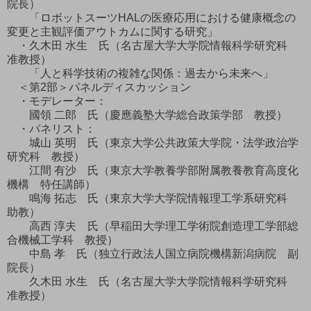
院長）
「ロボットスーツHALの医療応用における健康概念の
変更と主観評価アウトカムに関する研究」
・久木田 水生 氏（名古屋大学大学院情報科学研究科
准教授）
「人と科学技術の複雑な関係：過去から未来へ」
＜第2部＞パネルディスカッション
・モデレーター：
國領 二郎 氏（慶應義塾大学総合政策学部 教授）
・パネリスト：
城山 英明 氏（東京大学公共政策大学院・法学政治学
研究科 教授）
江間 有沙 氏（東京大学教養学部附属教養教育高度化
機構 特任講師）
鳴海 拓志 氏（東京大学大学院情報理工学系研究科
助教）
高西 淳夫 氏（早稲田大学理工学術院創造理工学部総
合機械工学科 教授）
中島 孝 氏（独立行政法人国立病院機構新潟病院 副
院長）
久木田 水生 氏（名古屋大学大学院情報科学研究科
准教授）