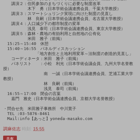
　　講演２：住民参加のまちづくりに必要な制度改革

　　　　　　木下　勇（日本学術会議連携会員、千葉大学教授）

　　講演３：スマートシュリンク実現に向けた制度の見直し

　　　　　　林　良嗣（日本学術会議連携会員、名古屋大学教授）

　　講演４：人口減少下の都市制度の変革

　　　　　　浅見　泰司（日本学術会議連携会員、東京大学教授）

　　講演５：森林・農地の有効利用と自然地の公有化

　　　　　　米田　雅子（前掲）

　15:25～15:40　休憩

　15:40～16:55　パネルディスカッション

　　　　　　　　「地方創生と土地利用変革～法制度の創造的見直し」

　　コーディネータ：米田　雅子（前掲）

　　パネリスト　　：小松　利光（日本学術会議会員、九州大学名誉教
授）

　　　　　　　　　　南　一誠（日本学術会議連携会員、芝浦工業大学
教授）

　　　　　　　　　　林　良嗣（前掲）

　　　　　　　　　　浅見　泰司（前掲）

　16:55～17:00　閉会の言葉

　　嘉門　雅史（日本学術会議連携会員、京都大学名誉教授）

・問合せ先　米田雅子事務所　中川寛子

　TEL :03-5876-8461

調麻佐志
時刻:
15:55
共有