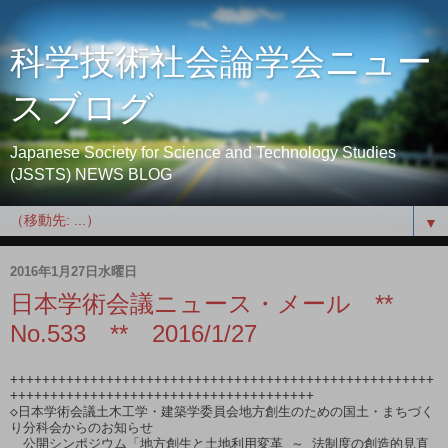
科学技術社会論学会ニュー
スブログ
Japanese Society for Science and Technology Studies
(JSSTS) NEWS BLOG
▼
2016年1月27日水曜日
日本学術会議ニュース・メール **
No.533 ** 2016/1/27
+++++++++++++++++++++++++++++++++++++++++++++++++++++
++++++++++++++++++++++++++++++++++++++

◇日本学術会議土木工学・建築学委員会地方創生のための国土・まちづく
り分科会からのお知らせ

　公開シンポジウム「地方創生と土地利用変革 ～ 法制度の創造的見直