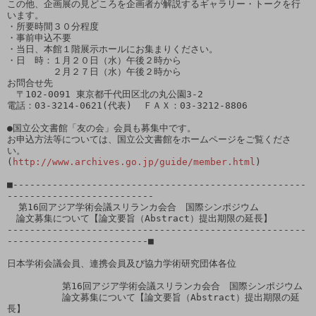
この他、企画展の見どころを企画者が解説するギャラリー・トークを行
います。

・所要時間３０分程度

・事前申込不要

・当日、本館１階展示ホールにお集まりください。

・日　時：１月２０日（水）午後２時から

　　　　　２月２７日（水）午後２時から

お問合せ先　

　〒102-0091 東京都千代田区北の丸公園3-2 

電話：03-3214-0621(代表)  ＦＡＸ：03-3212-8806

●国立公文書館「友の会」会員も募集中です。

お申込方法等については、国立公文書館をホームページをご覧くださ
い。

(
http://www.archives.go.jp/guide/member.html
)

■----------------------------------------------------
--------------------------

  第16回アジア学術会議スリランカ会合　国際シンポジウム

　論文募集について【論文要旨（Abstract）提出期限の延長】

-----------------------------------------------------
-------------------------■

日本学術会議会員、連携会員及び協力学術研究団体各位

　　　　　　第16回アジア学術会議スリランカ会合　国際シンポジウム

　　　　　　論文募集について【論文要旨（Abstract）提出期限の延
長】
