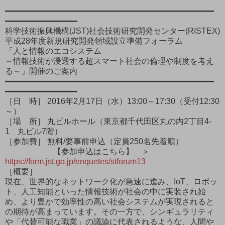
━━━━━━━━━━━━━━━━━━━━━━━━━━
━━━━━━━━━
科学技術振興機構(JST)社会技術研究開発センター(RISTEX)
平成28年度新規研究開発領域設立準備フォーラム
「人と情報のエコシステム
～情報技術が浸透する超スマート社会の倫理や制度を考え
る～」開催のご案内
━━━━━━━━━━━━━━━━━━━━━━━━━━
━━━━━━━━━
［日 時］ 2016年2月17日（水）13:00～17:30（受付12:30
～）
［場 所］ 丸ビルホール（東京都千代田区丸の内2丁目4-
1 丸ビル7階）
［参加費］ 無料/要事前申込（定員250名先着順）
【参加申込はこちら】 ＞
https://form.jst.go.jp/enquetes/stforum13
［概要］
現在、世界的なネットワーク化が急速に進み、IoT、ロボッ
ト、人工知能といった情報技術が社会の中に実装され始
め、より豊かで効率性の高い社会システムが実現されると
の期待が高まっています。その一方で、シンギュラリティ
や「代替可能な職業」の議論に代表されるような、人間や