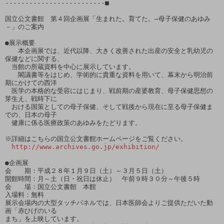
-------------------------■

国立公文書館　第４回企画展「生まれた。育てた。―母子保健のあゆみ
－」のご案内

●展示概要

　　本企画展では、近代以降、大きく改善された出産の安全と乳幼児の
保健などに関する、

　当館の所蔵資料を中心に展示しています。

　　閣議書等をはじめ、学術的に貴重な資料を用いて、幕末から明治前
期にかけての西洋

　医学の本格的な受容にはじまり、戦前期の産婆教育、母子保健思想の
芽生え、戦時下に

　おける国策としての母子保健、そして戦後から現在に至る母子保健ま
での、日本の母子

　健康に係る医療政策のあゆみをたどります。

※詳細はこちらの国立公文書館ホームページをご覧ください。

http://www.archives.go.jp/exhibition/
●企画展

会　　期：平成２８年１月９日（土）～３月５日（土）

開館時間：月～土（日・祝日は休止）　午前９時３０分～午後５時

会　　場：国立公文書館　本館

入場料：無料

展示会場内の大型タッチパネルでは、日本医師会よりご提供ただいた動
画「赤ひげのいる

まち」を上映しています。
