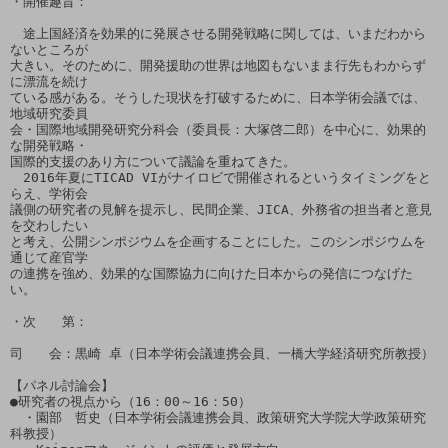
・開催趣旨：

　途上国経済を効果的に発展させる開発戦略に関しては、いまだわから
ないところが

大きい。そのために、開発援助の世界は地図もないまま行先もわからず
に漂流を続け

ている感がある。そうした現状を打破するために、日本学術会議では、
地域研究委員

会・国際地域開発研究分科会（委員長：大塚啓二郎）を中心に、効果的
な開発戦略・

国際的支援のあり方について議論を重ねてきた。

　2016年夏にTICAD VIがナイロビで開催されるというタイミングをと
らえ、学術会

議側の研究者の見解を提示し、民間企業、JICA、外務省の担当者と意見
を交わしたい

と考え、公開シンポジウムを企画することにした。このシンポジウムを
通じて産官学

の連携を強め、効果的な国際協力に向けた日本からの発信につなげた
い。

・次　　第：

司　　会：黒崎 卓（日本学術会議連携会員、一橋大学経済研究所教授）

【パネル討論会】

●研究者の視点から（16：00～16：50）

　・園部　哲史（日本学術会議連携会員、政策研究大学院大学政策研究
科教授）
