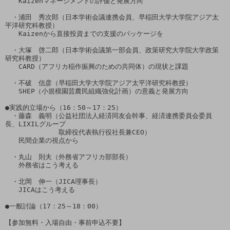
　　Kaizenマネージメントの評価と発展方向

　・浦田　秀次郎（日本学術会議連携会員、早稲田大学大学院アジア太
平洋研究科教授）

　　Kaizenから直接投資までの支援のパッケージを

　・大塚　啓二郎（日本学術会議第一部会員、政策研究大学院大学政策
研究科教授）

　　CARD（アフリカ稲作振興のための共同体）の現状と課題

　・不破　信彦（早稲田大学大学院アジア太平洋研究科教授）

　　SHEP（小規模園芸農民組織強化計画）の意義と発展方向

●実践的立場から（16：50～17：25）

　・藤森　義明（公益社団法人経済同友会幹事、経済連携委員会委員
長、LIXILグループ

　　　　　　　　取締役代表執行役社長兼CEO）

　　民間企業の視点から

　・丸山　則夫（外務省アフリカ部部長）

　　外務省はこう考える

　・北岡　伸一（JICA理事長）

　　JICAはこう考える

●一般討論（17：25～18：00）

【参加無料・入場自由・事前申込不要】
