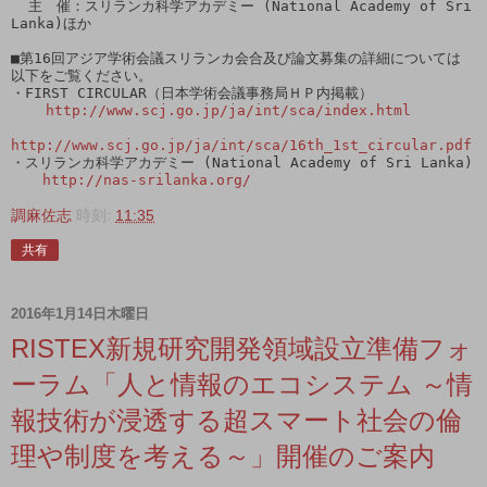
  主　催：スリランカ科学アカデミー (National Academy of Sri 
Lanka)ほか

■第16回アジア学術会議スリランカ会合及び論文募集の詳細については

以下をご覧ください。

・FIRST CIRCULAR（日本学術会議事務局ＨＰ内掲載）

http://www.scj.go.jp/ja/int/sca/index.html
http://www.scj.go.jp/ja/int/sca/16th_1st_circular.pdf
・スリランカ科学アカデミー (National Academy of Sri Lanka)

http://nas-srilanka.org/
調麻佐志
時刻:
11:35
共有
2016年1月14日木曜日
RISTEX新規研究開発領域設立準備フォ
ーラム「人と情報のエコシステム ～情
報技術が浸透する超スマート社会の倫
理や制度を考える～」開催のご案内