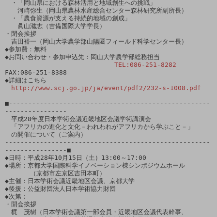
　・「岡山県における森林活用と地域創生への挑戦」

　　河崎弥生（岡山県農林水産総合センター森林研究所副所長）

　・「農食資源が支える持続的地域の創成」

　　眞山滋志（吉備国際大学学長）

・閉会挨拶

　吉田裕一（岡山大学農学部山陽圏フィールド科学センター長）

◆参加費：無料

◆お問い合わせ・参加申込先：岡山大学農学部総務担当

TEL:086-251-8282
FAX:086-251-8388

◆詳細はこちら

http://www.scj.go.jp/ja/event/pdf2/232-s-1008.pdf
■----------------------------------------------------
----------------

　平成28年度日本学術会議近畿地区会議学術講演会

　「アフリカの進化と文化－われわれがアフリカから学ぶこと－」

　の開催について（ご案内）

-----------------------------------------------------
----------------■

◆日時：平成28年10月15日（土）13:00～17:00

◆場所：京都大学国際科学イノベーション棟シンポジウムホール

　　　　（京都市左京区吉田本町）

◆主催：日本学術会議近畿地区会議、京都大学

◆後援：公益財団法人日本学術協力財団

◆次第：

・開会挨拶

　梶　茂樹（日本学術会議第一部会員・近畿地区会議代表幹事、
