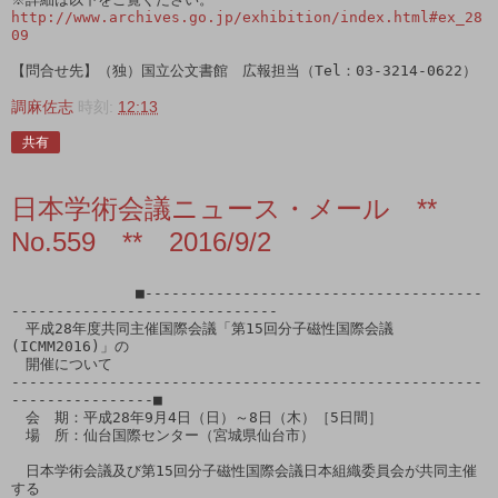
http://www.archives.go.jp/exhibition/index.html#ex_28
09
【問合せ先】（独）国立公文書館　広報担当（Tel：03-3214-0622）
調麻佐志
時刻:
12:13
共有
日本学術会議ニュース・メール **
No.559 ** 2016/9/2
              ■--------------------------------------
------------------------------

　平成28年度共同主催国際会議「第15回分子磁性国際会議
(ICMM2016)」の

　開催について

-----------------------------------------------------
----------------■

　会　期：平成28年9月4日（日）～8日（木）［5日間］

　場　所：仙台国際センター（宮城県仙台市）

　日本学術会議及び第15回分子磁性国際会議日本組織委員会が共同主催
する
