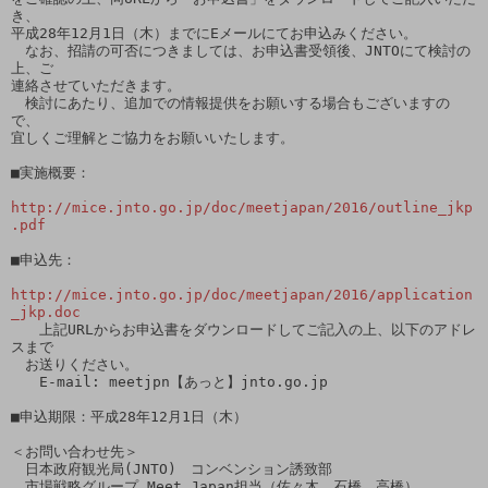
き、

平成28年12月1日（木）までにEメールにてお申込みください。

　なお、招請の可否につきましては、お申込書受領後、JNTOにて検討の
上、ご

連絡させていただきます。

　検討にあたり、追加での情報提供をお願いする場合もございますの
で、

宜しくご理解とご協力をお願いいたします。

■実施概要：

http://mice.jnto.go.jp/doc/meetjapan/2016/outline_jkp
.pdf
■申込先：

http://mice.jnto.go.jp/doc/meetjapan/2016/application
_jkp.doc
　　上記URLからお申込書をダウンロードしてご記入の上、以下のアドレ
スまで

　お送りください。

　　E-mail: meetjpn【あっと】jnto.go.jp

■申込期限：平成28年12月1日（木）

＜お問い合わせ先＞

　日本政府観光局(JNTO)　コンベンション誘致部

　市場戦略グループ Meet Japan担当（佐々木、石橋、高橋）
