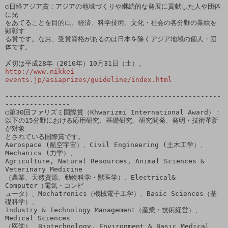
○日経アジア賞：アジアの地域づくりや継続的な発展に貢献した人や団体
に光

をあてることを目的に、経済、科学技術、文化・社会の各分野の業績を
顕彰す

る賞です。なお、受賞資格があるのは日本を除くアジア地域の個人・団
体です。

http://www.nikkei-
events.jp/asiaprizes/guideline/index.html
-----------------------------------------------------
----------------

○第30回ファリズミ国際賞（Khwarizmi International Award）：

以下の15分野における応用研究、基礎研究、研究開発、発明・技術革新
が対象

とされている国際賞です。

Aerospace (航空宇宙）、Civil Engineering (土木工学）、
Mechanics (力学）、

Agriculture, Natural Resources, Animal Sciences & 
Veterinary Medicine

（農業、天然資源、動物科学・獣医学）、Electrical& 
Computer（電気・コンピ

ュータ）、Mechatronics（機械電子工学）、Basic Sciences（基
礎科学）、

Industry & Technology Management（産業・技術経営）、
Medical Sciences

（医学）、Biotechnology, Environment & Basic Medical 