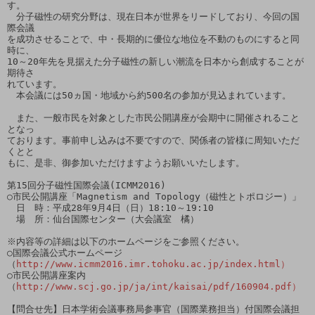
す。

　分子磁性の研究分野は、現在日本が世界をリードしており、今回の国
際会議

を成功させることで、中・長期的に優位な地位を不動のものにすると同
時に、

10～20年先を見据えた分子磁性の新しい潮流を日本から創成することが
期待さ

れています。

　本会議には50ヵ国・地域から約500名の参加が見込まれています。

　また、一般市民を対象とした市民公開講座が会期中に開催されること
となっ

ております。事前申し込みは不要ですので、関係者の皆様に周知いただ
くとと

もに、是非、御参加いただけますようお願いいたします。

第15回分子磁性国際会議(ICMM2016)

○市民公開講座「Magnetism and Topology（磁性とトポロジー）」

　日　時：平成28年9月4日（日）18:10～19:10

　場　所：仙台国際センター（大会議室　橘）

※内容等の詳細は以下のホームページをご参照ください。

○国際会議公式ホームページ

（
http://www.icmm2016.imr.tohoku.ac.jp/index.html）
○市民公開講座案内
（
http://www.scj.go.jp/ja/int/kaisai/pdf/160904.pdf）
【問合せ先】日本学術会議事務局参事官（国際業務担当）付国際会議担