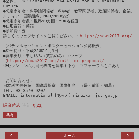
●全体テーマ：Connecting the World for a Sustainable 
Future

●想定参加者：科学館関係者、科学者、教育関係者、政策関係者、企業、
メディア、国際組織、NGO/NPOなど

●想定参加者数：世界50カ国・500名程度

●使用言語：英語

●参加費：要

詳しくはウェブサイトをご覧ください。：
https://scws2017.org/
【パラレルセッション・ポスターセッション公募概要】

●締め切り：平成28年10月9日

●募集要項・申し込み（英語のみ）：ウェブ
（
https://scws2017.org/call-for-proposal/）
※セッションの共同発表者を募集するウェブフォーラムもごあり

 お問い合わせ：

日本科学未来館　国際調整室　国際担当　（屠・前田・知花）

TEL: 03-3570-9207

EMAIL: international【あっと】miraikan.jst.go.jp
調麻佐志
時刻:
0:21
共有
‹
›
ホーム