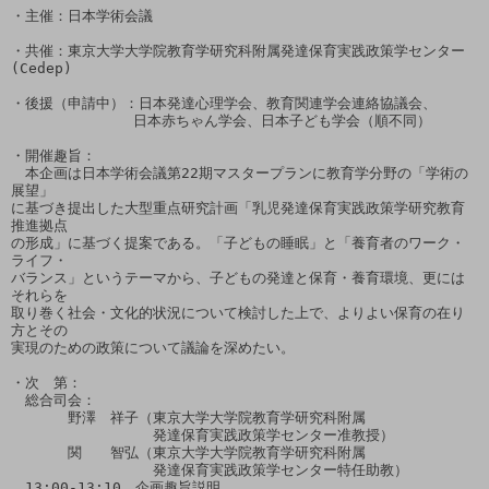
・主催：日本学術会議

・共催：東京大学大学院教育学研究科附属発達保育実践政策学センター
(Cedep)

・後援（申請中）：日本発達心理学会、教育関連学会連絡協議会、

　　　　　　　　 日本赤ちゃん学会、日本子ども学会（順不同）

・開催趣旨：

　本企画は日本学術会議第22期マスタープランに教育学分野の「学術の
展望」

に基づき提出した大型重点研究計画「乳児発達保育実践政策学研究教育
推進拠点

の形成」に基づく提案である。「子どもの睡眠」と「養育者のワーク・
ライフ・

バランス」というテーマから、子どもの発達と保育・養育環境、更には
それらを

取り巻く社会・文化的状況について検討した上で、よりよい保育の在り
方とその

実現のための政策について議論を深めたい。

・次　第：

　総合司会：

　　　　野澤　祥子（東京大学大学院教育学研究科附属

　　　　　　　　　　発達保育実践政策学センター准教授）

　　　　関　　智弘（東京大学大学院教育学研究科附属

　　　　　　　　　　発達保育実践政策学センター特任助教）

　13:00-13:10　企画趣旨説明
