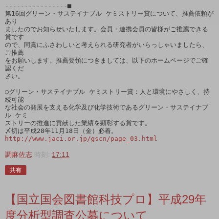
----------------■

第16回グリーン・サステイナブル ケミストリー賞について、推薦依頼が
あり

ましたのでお知らせいたします。会員・連携会員の皆様がご推薦できる
賞です

ので、同賞にふさわしいと考えられる研究者がいらっしゃいましたら、
ご推薦

をお願いします。推薦要領につきましては、以下のホームページでご確
認くだ

さい。

○グリーン・サステイナブル ケミストリー賞：人と環境にやさしく、持
続可能

な社会の発展を支える化学及び化学技術であるグリーン・サステイナブ
ル ケミ

ストリーの推進に貢献した業績を顕彰する賞です。

http://www.jaci.or.jp/gscn/page_03.html
調麻佐志
時刻:
17:11
共有
【国立国会図書館科技プロ】平成29年
度分析型調査公募について