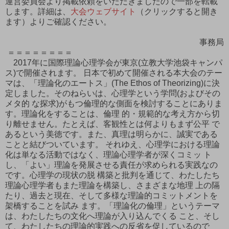
運営委員会より掲載依頼をいただきましたので一部を転載
します。詳細は、
大会ウェブサイト
（クリックすると開き
ます）よりご確認ください。
事務局
＝＝＝＝＝＝＝＝
2017年に国際理論心理学会が東京(立教大学池袋キャンパ
ス)で開催されます。 日本で初めて開催される本大会のテー
マは、「理論化のエートス」(The Ethos of Theorizing)に決
定しました。そのねらいは、心理学という学問(およびその
メタ的 な探求)がもつ倫理的な側面を検討することにありま
す。理論化をすることは、倫理 的・規範的な考え方から切
り離せません。たとえば、客観性とは何よりもまず公平 で
あるという美徳です。また、真理は明らかに、誠実である
ことと結びついています。 それゆえ、心理学における理論
化は単なる活動ではなく、理論心理学者が深くコミッ ト
し、「よい」理論を発展させる責任が求められる実践なの
です。心理学の現状の脱 構築と批判を通じて、わたしたち
理論心理学者もまた理論を構築し、さまざまな地理 上の隔
たり、過去と現在、そして多様な理論的コミットメントを
架橋することを試み ます。「理論化の倫理」というテーマ
は、わたしたちの文化へ理論が入り込んでくる こと、そし
て、わたしたちの理論的実践への反省を促しているので