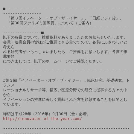
■----------------------------------------------------
----------------

　「第３回イノベーター・オブ・ザ・イヤー」、「日経アジア賞」、

　「第30回ファリズミ国際賞」について（ご案内）

-----------------------------------------------------
----------------■

以下の各賞について、推薦依頼がありましたためお知らせいたします。

会員・連携会員の皆様がご推薦できる賞ですので、各賞にふさわしいと
考えら

れる研究者がいらっしゃいましたら、ご推薦をお願いします。各賞の推
薦要領

につきましては、以下のホームページでご確認ください。

-----------------------------------------------------
----------------

○第３回「イノベーター・オブ・ザ・イヤー」：臨床研究、基礎研究、ト
ランス

レーショナルリサーチ等、幅広い医療分野での研究に従事する方々の中
から、

イノベーションの推進に著しく貢献された方を顕彰することを目的とし
ています。

http://innovator-of-the-year.com/
-----------------------------------------------------
----------------
