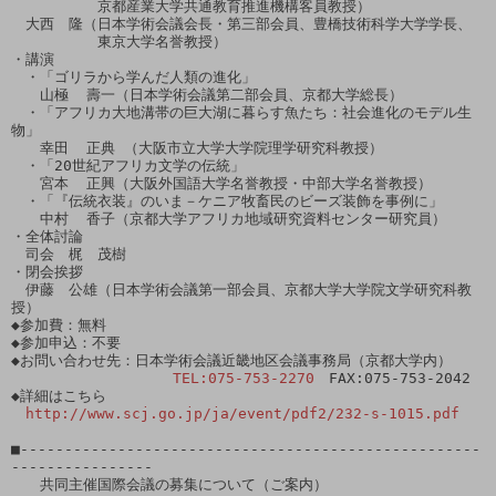
　　　　　　京都産業大学共通教育推進機構客員教授）

　大西　隆（日本学術会議会長・第三部会員、豊橋技術科学大学学長、

　　　　　　東京大学名誉教授）

・講演

　・「ゴリラから学んだ人類の進化」

　　山極  壽一（日本学術会議第二部会員、京都大学総長）

　・「アフリカ大地溝帯の巨大湖に暮らす魚たち：社会進化のモデル生
物」

　　幸田  正典 （大阪市立大学大学院理学研究科教授）

　・「20世紀アフリカ文学の伝統」

　　宮本  正興（大阪外国語大学名誉教授・中部大学名誉教授）

　・「『伝統衣装』のいま－ケニア牧畜民のビーズ装飾を事例に」

　　中村  香子（京都大学アフリカ地域研究資料センター研究員）

・全体討論

　司会　梶　茂樹

・閉会挨拶

　伊藤　公雄（日本学術会議第一部会員、京都大学大学院文学研究科教
授）

◆参加費：無料

◆参加申込：不要

◆お問い合わせ先：日本学術会議近畿地区会議事務局（京都大学内）

TEL:075-753-2270
　FAX:075-753-2042

◆詳細はこちら

http://www.scj.go.jp/ja/event/pdf2/232-s-1015.pdf
■----------------------------------------------------
----------------

　　共同主催国際会議の募集について（ご案内）
