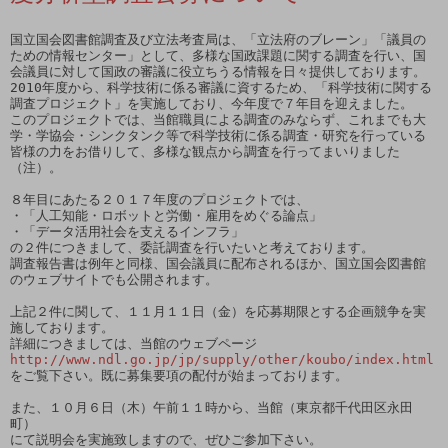
国立国会図書館調査及び立法考査局は、「立法府のブレーン」「議員の

ための情報センター」として、多様な国政課題に関する調査を行い、国

会議員に対して国政の審議に役立ちうる情報を日々提供しております。

2010年度から、科学技術に係る審議に資するため、「科学技術に関する

調査プロジェクト」を実施しており、今年度で７年目を迎えました。

このプロジェクトでは、当館職員による調査のみならず、これまでも大

学・学協会・シンクタンク等で科学技術に係る調査・研究を行っている

皆様の力をお借りして、多様な観点から調査を行ってまいりました
（注）。

８年目にあたる２０１７年度のプロジェクトでは、

・「人工知能・ロボットと労働・雇用をめぐる論点」

・「データ活用社会を支えるインフラ」

の２件につきまして、委託調査を行いたいと考えております。

調査報告書は例年と同様、国会議員に配布されるほか、国立国会図書館

のウェブサイトでも公開されます。

上記２件に関して、１１月１１日（金）を応募期限とする企画競争を実

施しております。

http://www.ndl.go.jp/jp/supply/other/koubo/index.html
をご覧下さい。既に募集要項の配付が始まっております。

また、１０月６日（木）午前１１時から、当館（東京都千代田区永田
町）

にて説明会を実施致しますので、ぜひご参加下さい。
