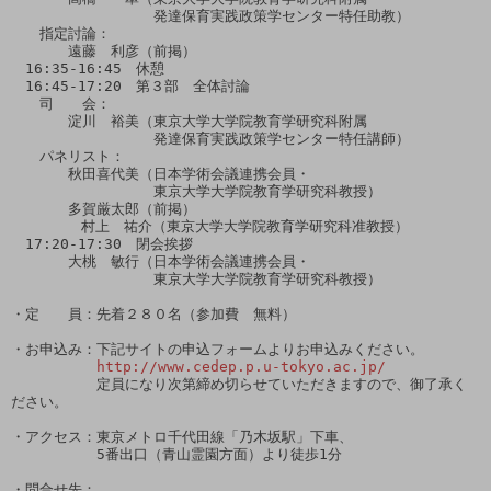
　　　　　　　　　　発達保育実践政策学センター特任助教）

　　指定討論：

　　　　遠藤　利彦（前掲）

　16:35-16:45　休憩

　16:45-17:20　第３部　全体討論

　　司　　会：

　　　　淀川　裕美（東京大学大学院教育学研究科附属

　　　　　　　　　　発達保育実践政策学センター特任講師）

　　パネリスト：

　　　　秋田喜代美（日本学術会議連携会員・

　　　　　　　　　　東京大学大学院教育学研究科教授）

　　　　多賀厳太郎（前掲）

        村上　祐介（東京大学大学院教育学研究科准教授）

　17:20-17:30　閉会挨拶

　　　　大桃　敏行（日本学術会議連携会員・

　　　　　　　　　　東京大学大学院教育学研究科教授）

・定　　員：先着２８０名（参加費　無料）

・お申込み：下記サイトの申込フォームよりお申込みください。

http://www.cedep.p.u-tokyo.ac.jp/
　　　　　　定員になり次第締め切らせていただきますので、御了承く
ださい。

・アクセス：東京メトロ千代田線「乃木坂駅」下車、

　　　　　　5番出口（青山霊園方面）より徒歩1分

・問合せ先：
