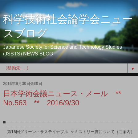
科学技術社会論学会ニュー
スブログ
Japanese Society for Science and Technology Studies
(JSSTS) NEWS BLOG
▼
2016年9月30日金曜日
日本学術会議ニュース・メール **
No.563 ** 2016/9/30
■----------------------------------------------------
----------------

　第16回グリーン・サステイナブル ケミストリー賞について（ご案内）

-----------------------------------------------------