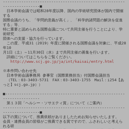
-----------------------------------------------------
----------------■

　日本学術会議では昭和28年度以降、国内の学術研究団体が国内で開催
する

国際会議のうち、「学問的意義が高く」、「科学的諸問題の解決を促進
する」等、

特に重要と認められる国際会議について共同主催を行うことにより、学
術研究

団体への支援・協力を行っています。

　この度、平成31（2019）年度に開催される国際会議を対象に、平成28
年10

月1日（土）～11月30日（水）まで共同主催の募集を行います。

　詳細についてはこちらをご覧ください。

http://www.scj.go.jp/ja/int/kaisai/entry.html
※本件問い合わせ先

　日本学術会議事務局 参事官（国際業務担当）付国際会議担当　

　（TEL：03-3403-5731　FAX：03-3403-1755　Mail：i254【あ
っと】scj.go.jp））

■----------------------------------------------------
----------------

　第１３回「ヘルシー・ソサエティ賞」について（ご案内）

-----------------------------------------------------
----------------■

以下の賞について、推薦依頼がありましたためお知らせいたします。

会員・連携会員の皆様がご推薦できる賞ですので、ふさわしいと考えら
れる研
