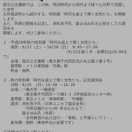
国立公文書館では、この秋、明治時代から現代まで様々な分野で活躍し
た女性

を所蔵資料から紹介する、特別展「時代を超えて輝く女性たち」を開催
します。

また、同展の開催を記念し、赤松良子氏、森まゆみ氏をお招きしての講
演会を

開催します。ぜひご参加ください。

１．平成28年秋の特別展「時代を超えて輝く女性たち」

　　場所：9/17（土）～10/16（日） 9:45～17:30

　　　　　　　　　　　　　　　　（9/22を除く木・金曜日は20:00ま
で）

　　会場：国立公文書館（東京都千代田区北の丸公園３番２号）

　　最寄駅：メトロ東西線「竹橋」駅

　　料金：無料

２．秋の特別展「時代を超えて輝く女性たち」記念講演会

　　日時：9/25 （日）14:30 ～16:20

　　会場：一橋大学 一橋講堂

　　　　　（東京都千代田区一ツ橋2-1-2学術総合センター内）

　　最寄駅：東京メトロ「神保町駅」「竹橋駅」

　　講演：赤松良子氏（日本ユニセフ協会会長）

　　　　　「均等法施行から30 年をむかえて」

　　　　　森まゆみ氏（作家）

　　　　　「女性解放のあけぼの－「青鞜」と平塚らいてう－」

　　参加費：無料（事前申込が必要です）
