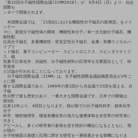
「第15回分子磁性国際会議(ICMM2016)」が、9月4日（日）より、仙台
国際セ

ンターで開催されます。

　本国際会議では、「21世紀における機能性分子磁石の新潮流」をメイ
ンテー

マに、新規分子磁性体の開発、機能性単分子／単一次元鎖分子磁石、機
能性配

位高分子磁石、多重機能性・双安定性分子磁石、金属－有機ラジカルハ
イブリ

ッド磁石、量子コンピューター・スピントロニクス、スピンダイナミク
ス、磁

気量子計算化学、光磁性、分子磁性材料の応用等を主要題目として、研
究発表

と討論が行われることになっております。

　分子磁性国際会議（ICMM）は、分子磁性国際会議組織委員会が2年ご
とに開

催する国際会議であり、1989年の第1回から当会議で15回を迎える、分
子磁

性分野で最も歴史があり、一番大きな国際会議です。日本での開催は、
第9回

以来12年ぶり、4回目となります。我が国での分子磁性科学、錯体化学、
分子

科学、物性物理学、構造有機化学の強力な連携体制を全世界の研究者に
大きく

アピールし、多くの研究者の参画を促す絶好の機会になるとともに、我
が国の

分子性物質の基礎と応用に関する研究を一層発展させる契機になりま