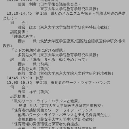
　　　　遠藤　利彦（日本学術会議連携会員・

　　　　　　　　　　東京大学大学院教育学研究科教授）

　13:10-14:45　第１部　眠りのメカニズムを探る－乳幼児発達の基礎
として－

　　司　　会：

　　　　渡辺　はま（東京大学大学院教育学研究科特任准教授）

　　話題提供：

　　「睡眠の科学」

　　　　櫻井　　武（筑波大学医学医療系/国際統合睡眠医科学研究機構
教授）

　　「ヒトの初期発達における睡眠」

　　　　多賀厳太郎（東京大学大学院教育学研究科教授）

　　討　　論：「眠る、食べる、動くをめぐって」

　　　　櫻井　　武（前掲）

　　　　多賀厳太郎（前掲）

　　　　保前　文高（首都大学東京大学院人文科学研究科准教授）

　14:45-15:00　休憩

　15:00-16:35　第２部　養育者のワーク・ライフ・バランス

　　司　　会：

　　　　野澤　祥子（前掲）

　　話題提供：

　　「親のワーク・ライフ・バランスと健康」

  　　　島津　明人（東京大学大学院医学系研究科准教授）

　　「保育者の感情労働とワーク・ライフ・バランス

　　　－他者のワーク・ライフ・バランスを支える保育者たち」

　　　　高橋真由美（藤女子大学人間生活学部准教授）

　　「保育現場の労働環境と保育者の負担感」

　　　　高橋　　翠（東京大学大学院教育学研究科附属
