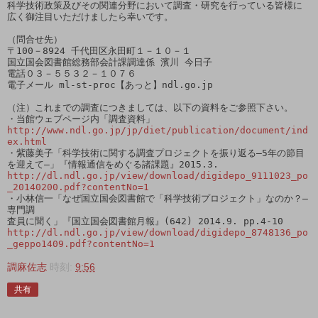
科学技術政策及びその関連分野において調査・研究を行っている皆様に

広く御注目いただけましたら幸いです。

（問合せ先）

〒100－8924 千代田区永田町１－１０－１

国立国会図書館総務部会計課調達係 濱川 今日子

電話０３－５５３２－１０７６

電子メール ml-st-proc【あっと】ndl.go.jp

（注）これまでの調査につきましては、以下の資料をご参照下さい。

http://www.ndl.go.jp/jp/diet/publication/document/ind
ex.html
・紫藤美子「科学技術に関する調査プロジェクトを振り返る―5年の節目

http://dl.ndl.go.jp/view/download/digidepo_9111023_po
_20140200.pdf?contentNo=1
・小林信一「なぜ国立国会図書館で「科学技術プロジェクト」なのか？―
専門調

http://dl.ndl.go.jp/view/download/digidepo_8748136_po
_geppo1409.pdf?contentNo=1
調麻佐志
時刻:
9:56
共有