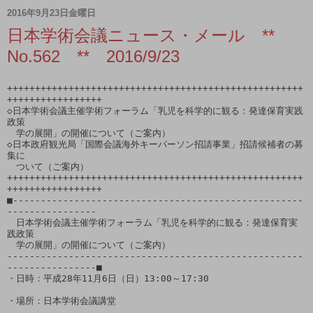
2016年9月23日金曜日
日本学術会議ニュース・メール **
No.562 ** 2016/9/23
+++++++++++++++++++++++++++++++++++++++++++++++++++++
+++++++++++++++++

◇日本学術会議主催学術フォーラム「乳児を科学的に観る：発達保育実践
政策

　学の展開」の開催について（ご案内）

◇日本政府観光局「国際会議海外キーパーソン招請事業」招請候補者の募
集に

　ついて（ご案内）

+++++++++++++++++++++++++++++++++++++++++++++++++++++
+++++++++++++++++

■----------------------------------------------------
----------------

　日本学術会議主催学術フォーラム「乳児を科学的に観る：発達保育実
践政策

　学の展開」の開催について（ご案内）

-----------------------------------------------------
----------------■

・日時：平成28年11月6日（日）13:00～17:30

・場所：日本学術会議講堂
