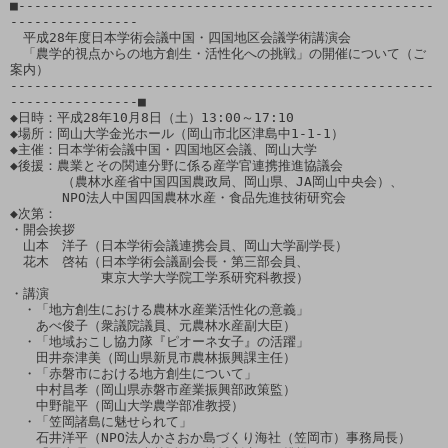
■----------------------------------------------------
----------------

　平成28年度日本学術会議中国・四国地区会議学術講演会

　「農学的視点からの地方創生・活性化への挑戦」の開催について（ご
案内）

-----------------------------------------------------
----------------■

◆日時：平成28年10月8日（土）13:00～17:10

◆場所：岡山大学金光ホール（岡山市北区津島中1-1-1）

◆主催：日本学術会議中国・四国地区会議、岡山大学

◆後援：農業とその関連分野に係る産学官連携推進協議会

　　　　（農林水産省中国四国農政局、岡山県、JA岡山中央会）、

　　　　NPO法人中国四国農林水産・食品先進技術研究会

◆次第：

・開会挨拶

　山本　洋子（日本学術会議連携会員、岡山大学副学長）

　花木　啓祐（日本学術会議副会長・第三部会員、

　　　　　　　東京大学大学院工学系研究科教授）

・講演

　・「地方創生における農林水産業活性化の意義」

　　あべ俊子（衆議院議員、元農林水産副大臣）

　・「地域おこし協力隊『ピオーネ女子』の活躍」

　　田井奈津美（岡山県新見市農林振興課主任）

　・「赤磐市における地方創生について」

　　中村昌孝（岡山県赤磐市産業振興部政策監）

　　中野龍平（岡山大学農学部准教授）

　・「笠岡諸島に魅せられて」

　　石井洋平（NPO法人かさおか島づくり海社（笠岡市）事務局長）
