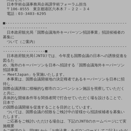
　日本学術会議事務局企画課学術フォーラム担当

　〒106-8555　東京都港区六本木７－２２－３４

　電話：03-3403-6295

■----------------------------------------------------
-------------------

　日本政府観光局「国際会議海外キーパーソン招請事業」招請候補者の
募集に

　ついて（ご案内）

-----------------------------------------------------
------------------■

　日本政府観光局(JNTO)では、今年度も国際会議の日本への誘致促進を
図るた

め、海外のキーパーソンを日本へ招請する「国際会議海外キーパーソン
招請事業

― MeetJapan」を実施いたします。

　本事業は、国際会議開催地の決定権者であるキーパーソンを日本に招
待し、

国際会議誘致に積極的な都市のコンベンション施設を視察していただく
と共に、

具体的な開催条件等を関係者間で打合せていただく場を設けることで、
日本で

の国際会議開催を促進することを目的としています。

　ついては、国際会議の招致をご検討中の皆様から招請候補者を募集い
たします。

　ご応募をご検討いただける場合は、下記のJNTOのホームページにて実
施概要

をご確認の上、同URLから「お申込書」をダウンロードしてご記入いただ