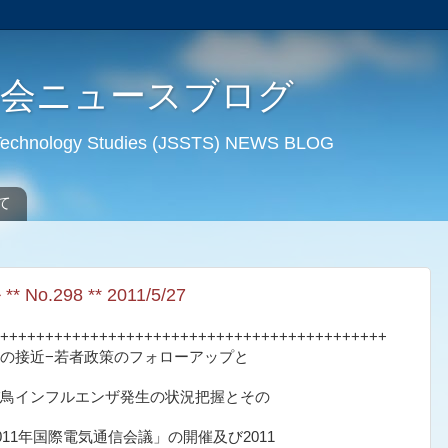
学会ニュースブログ
d Technology Studies (JSSTS) NEWS BLOG
て
o.298 ** 2011/5/27
++++++++++++++++++++++++++++++++++++++++++++
の接近−若者政策のフォローアップと
）
び鳥インフルエンザ発生の状況把握とその
11年国際電気通信会議」の開催及び2011