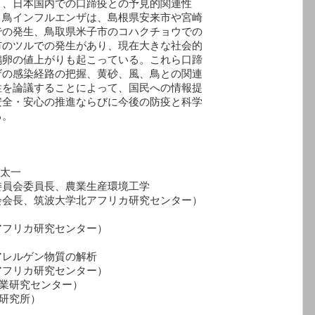
国内での口蹄疫との予見的関連性
フルエンザは、島根県安来市や宮崎
、鳥取県米子市のコハクチョウでの
での発生があり、現在大きな社会的
上がりも起こっている。これら口蹄
経路の把握、黄砂、風、鳥との関連
することによって、国民への情報提
心の推進ならびに今後の防疫と科学
。
木太一
会委員長、農業生産環境工学
、筑波大学北アフリカ研究センター）
フリカ研究センター）
砂アレルゲン物質の解析
リカ研究センター）
業研究センター）
研究所）