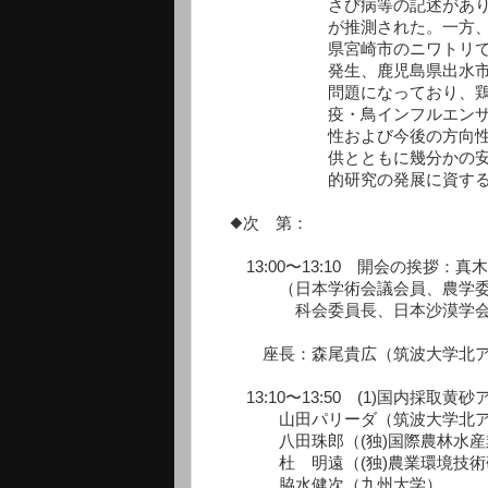
さび病等の記述があり、日本
が推測された。一方、鳥イン
県宮崎市のニワトリでの発生
発生、鹿児島県出水市のツル
問題になっており、鶏卵の値
疫・鳥インフルエンザの感染
性および今後の方向性を論議
供とともに幾分かの安全・安
的研究の発展に資する
◆次 第：
13:00〜13:10 開会の挨拶：真
（日本学術会議会員、農学委員
科会委員長、日本沙漠学会会長
座長：森尾貴広（筑波大学北ア
13:10〜13:50 (1)国内採取黄
山田パリーダ（筑波大学北アフ
八田珠郎（(独)国際農林水産
杜 明遠（(独)農業環境技術
脇水健次（九州大学）