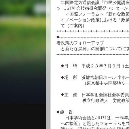
年国際電気通信会議「市民公開講座
◇ JST社会技術研究開発センター
＜国際フォーラム＞『新たな政策
イノベーション政策における「政策
て（ご案内）
+++++++++++++++++++++++++++
■----------------------------------
者政策のフォローアップ
と新たな展開」の開催について(ご
-------------------------------------------------
◆日 時 平成２３年７月９日（土
◆場 所 浜離宮朝日ホール 小ホ
（東京都中央区築地５−３−２
◆主 催 日本学術会議社会学委員
独立行政法人 労働政策研究・
◆趣 旨
日本学術会議とJILPTは、一昨年
への接近」と題したフォーラムを共