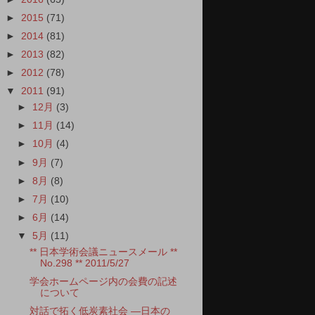
►
2015
(71)
►
2014
(81)
►
2013
(82)
►
2012
(78)
▼
2011
(91)
►
12月
(3)
►
11月
(14)
►
10月
(4)
►
9月
(7)
►
8月
(8)
►
7月
(10)
►
6月
(14)
▼
5月
(11)
** 日本学術会議ニュースメール **
No.298 ** 2011/5/27
学会ホームページ内の会費の記述
について
対話で拓く低炭素社会 ―日本の