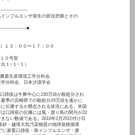
-------------------
インフルエンザ発生の状況把握とその
-------------------■
）１３：００〜１７：００
１０号室
−１−１）
農業生産環境工学分科会、
科会、日本沙漠学会
蹄疫は牛豚中心に230万頭が殺処分され
宮崎県での殺処分29万頭を遙かに
するか懸念される状況にある。米国
疫の伝播には風・渡り鳥の関与が22
である。2010年2月25日付け日
越境大気汚染物質の地球規模循環
畜口蹄疫・鳥インフルエンザ・麦