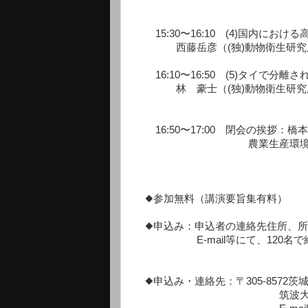
東京大学大学院農
15:30〜16:10 (4)国内にお
西藤岳彦（(独)動物衛生研究所
16:10〜16:50 (5)タイで分
林 豪士（(独)動物衛生研究所 
共同研究
16:50〜17:00 閉会の挨拶：
農業生産環境工学分科会
◆参加無料（講演要旨集有料）
◆申込み：申込者の連絡先住所、所
E-mail等にて、120名で
◆申込み・連絡先：〒305-8572茨城
筑波大学北アフリカ研