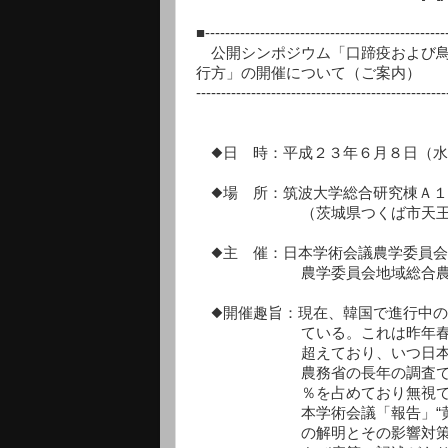
■------------------------------------------------
公開シンポジウム「口蹄疫および鳥
行方」の開催について（ご案内）
-------------------------------------------------
◆日 時：平成２３年６月８日（水
◆場 所：筑波大学総合研究棟Ａ１
（茨城県つくば市天王台１
◆主 催：日本学術会議農学委員会
農学委員会地域総合農学分
◆開催趣旨：現在、韓国で進行中の口
ている。これは昨年春夏季の
超えており、いつ日本に伝播
農務省の長年の調査では口蹄
％を占めており無視できない数値
本学術会議「報告」“黄砂・
の解明とその影響対策”に家