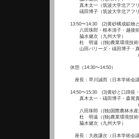
真木太一（筑波大学北アフリカ
礒田博子（筑波大学北アフリカ
13:50〜14:30 (2)黄砂構成鉱
八田珠郎・根本清子・越後拓也（
脇水健次（九州大学）
杜 明遠（(独)農業環境技術
山田パリーダ・礒田博子・真
（筑波大学北アフ
休憩（14:30〜14:50）
座長：早川誠而（日本学術会議連
14:50〜15:30 (3)黄砂と口
真木太一・礒田博子・森尾貴広
（筑波大学北アフ
八田珠郎（(独)国際農林水産
杜 明遠（(独)農業環境技術
脇水健次（九州大学）
座長：大政謙次（日本学術会議