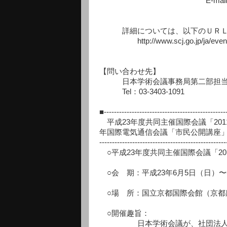
E-mail：maki.taichi.fe
詳細については、以下のＵＲＬ（
http://www.scj.go.jp/ja/event/pd
【問い合わせ先】
日本学術会議事務局第二部担当
Tel：03-3403-1091
■------------------------------------------------
平成23年度共同主催国際会議「201
年国際電気通信会議「市民公開講座
-------------------------------------------------
○平成23年度共同主催国際会議「2
○会 期：平成23年6月5日（日）〜
○場 所：国立京都国際会館（京都
○開催趣旨：
日本学術会議が、社団法人電子