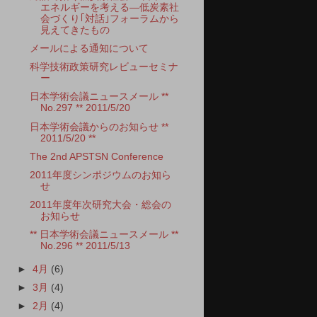
エネルギーを考える―低炭素社
会づくり｢対話｣フォーラムから
見えてきたもの
メールによる通知について
科学技術政策研究レビューセミナ
ー
日本学術会議ニュースメール **
No.297 ** 2011/5/20
日本学術会議からのお知らせ **
2011/5/20 **
The 2nd APSTSN Conference
2011年度シンポジウムのお知ら
せ
2011年度年次研究大会・総会の
お知らせ
** 日本学術会議ニュースメール **
No.296 ** 2011/5/13
►
4月
(6)
►
3月
(4)
►
2月
(4)