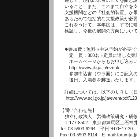
通じて、現代の若者の自立を阻む課
いること、また、これまで自立を支
支援機関などの「社会的装置」が果
あらためて包括的な支援政策が必要
これをうけて、本年度は、すでに端
検証し、今後の展開の方向について
◆参加費：無料 ※申込予約が必要で
定 員：300名 ※定員に達し次第
ホームページからもお申し込みい
http: //www.jil.go.jp/event/
参加申込書（ウラ面）にご記入のう
後日、入場券を郵送いたします
詳細については、以下のＵＲＬ（日
http://www.scj.go.jp/ja/event/pdf/123
【問い合わせ先】
独立行政法人 労働政策研究・研修機
〒177-8502 東京都練馬区上石神井4
Tel: 03-5903-6264 平日 9:00−17:30
Fax: 03-5903-6114 E-mail: forum[at]jil