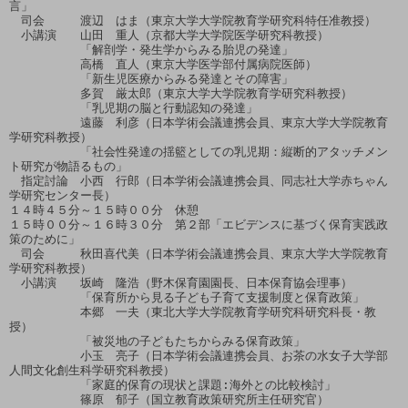
言」

　司会　　　渡辺　はま（東京大学大学院教育学研究科特任准教授）

　小講演　　山田　重人（京都大学大学院医学研究科教授）

　　　　　　「解剖学・発生学からみる胎児の発達」

　　　　　　高橋　直人（東京大学医学部付属病院医師）　

　　　　　　「新生児医療からみる発達とその障害」

　　　　　　多賀　厳太郎（東京大学大学院教育学研究科教授）

　　　　　　「乳児期の脳と行動認知の発達」

　　　　　　遠藤　利彦（日本学術会議連携会員、東京大学大学院教育
学研究科教授）

　　　　　　「社会性発達の揺籃としての乳児期：縦断的アタッチメン
ト研究が物語るもの」

　指定討論　小西　行郎（日本学術会議連携会員、同志社大学赤ちゃん
学研究センター長）

１４時４５分～１５時００分　休憩　

１５時００分～１６時３０分　第２部「エビデンスに基づく保育実践政
策のために」　

　司会　　　秋田喜代美（日本学術会議連携会員、東京大学大学院教育
学研究科教授）

　小講演　　坂崎　隆浩（野木保育園園長、日本保育協会理事）

　　　　　　「保育所から見る子ども子育て支援制度と保育政策」

　　　　　　本郷　一夫（東北大学大学院教育学研究科研究科長・教
授）

　　　　　　「被災地の子どもたちからみる保育政策」

　　　　　　小玉　亮子（日本学術会議連携会員、お茶の水女子大学部
人間文化創生科学研究科教授）

　　　　　　「家庭的保育の現状と課題:海外との比較検討」

　　　　　　篠原　郁子（国立教育政策研究所主任研究官）
