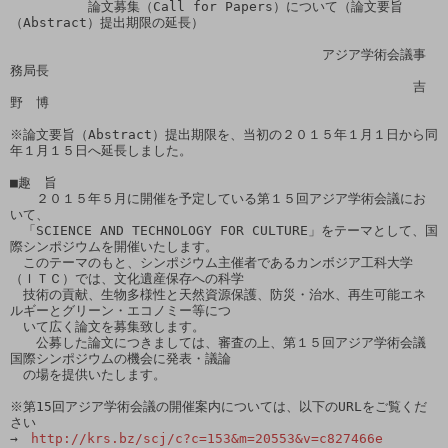
　　　　　　論文募集（Call for Papers）について（論文要旨
（Abstract）提出期限の延長）

　　　　　　　　　　　　　　　　　　　　　　　　アジア学術会議事
務局長

　　　　　　　　　　　　　　　　　　　　　　　　　　　　　　　吉
野　博

※論文要旨（Abstract）提出期限を、当初の２０１５年１月１日から同
年１月１５日へ延長しました。

■趣　旨

　　２０１５年５月に開催を予定している第１５回アジア学術会議にお
いて、

　「SCIENCE AND TECHNOLOGY FOR CULTURE」をテーマとして、国
際シンポジウムを開催いたします。

　このテーマのもと、シンポジウム主催者であるカンボジア工科大学
（ＩＴＣ）では、文化遺産保存への科学

　技術の貢献、生物多様性と天然資源保護、防災・治水、再生可能エネ
ルギーとグリーン・エコノミー等につ

　いて広く論文を募集致します。

　　公募した論文につきましては、審査の上、第１５回アジア学術会議
国際シンポジウムの機会に発表・議論

　の場を提供いたします。

※第15回アジア学術会議の開催案内については、以下のURLをご覧くだ
さい

→　
http://krs.bz/scj/c?c=153&m=20553&v=c827466e