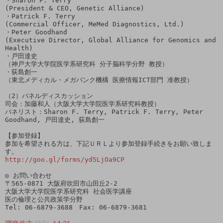
・Sharon F. Terry 

(President & CEO, Genetic Alliance)

・Patrick F. Terry 

(Commercial Officer, MeMed Diagnostics, Ltd.) 

・Peter Goodhand 

(Executive Director, Global Alliance for Genomics and 
Health)

・戸田達史

（神戸大学大学院医学系研究科 分子脳科学分野 教授）

・荻島創一

（東北メディカル・メガバンク機構 医療情報ICT部門 准教授）

（2）パネルディスカッション

司会：加藤和人（大阪大学大学院医学系研究科教授）

パネリスト：Sharon F. Terry, Patrick F. Terry, Peter 
Goodhand, 戸田達史, 荻島創一

【参加登録】

参加を希望される方は、下記ＵＲＬより参加登録手続きをお願い致しま
http://goo.gl/forms/yd5LjOa9CP
◎ お問い合わせ 

〒565-0871 大阪府吹田市山田丘2-2 

大阪大学大学院医学系研究科 社会医学講座

医の倫理と公共政策学分野 

Tel: 06-6879-3688　Fax: 06-6879-3681