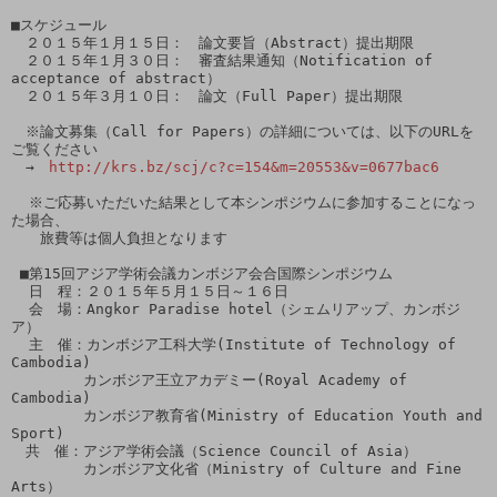
■スケジュール

　２０１５年１月１５日：　論文要旨（Abstract）提出期限

　２０１５年１月３０日：　審査結果通知（Notification of 
acceptance of abstract）

　２０１５年３月１０日：　論文（Full Paper）提出期限

　※論文募集（Call for Papers）の詳細については、以下のURLを
ご覧ください

　→　
http://krs.bz/scj/c?c=154&m=20553&v=0677bac6
  ※ご応募いただいた結果として本シンポジウムに参加することになっ
た場合、

　　旅費等は個人負担となります

 ■第15回アジア学術会議カンボジア会合国際シンポジウム

  日　程：２０１５年５月１５日～１６日

  会　場：Angkor Paradise hotel（シェムリアップ、カンボジ
ア）

  主　催：カンボジア工科大学(Institute of Technology of 
Cambodia)

　　　　　カンボジア王立アカデミー(Royal Academy of 
Cambodia)

　　　　　カンボジア教育省(Ministry of Education Youth and 
Sport)

　共　催：アジア学術会議（Science Council of Asia）

　　　　　カンボジア文化省（Ministry of Culture and Fine 
Arts）
