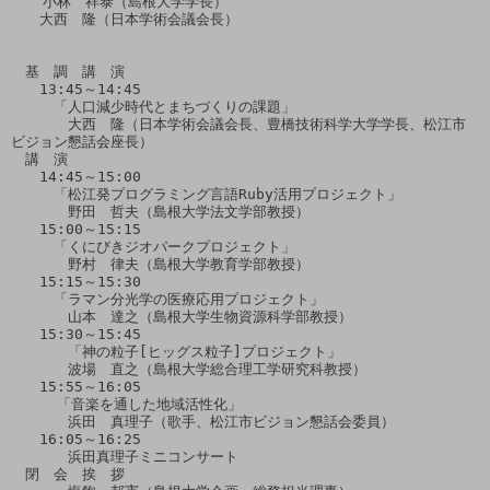
　  小林　祥泰（島根大学学長）

　　大西　隆（日本学術会議会長）

　基　調　講　演

　　13:45～14:45

　　　「人口減少時代とまちづくりの課題」

　　　　大西　隆（日本学術会議会長、豊橋技術科学大学学長、松江市
ビジョン懇話会座長）

　講　演

　　14:45～15:00

　　　「松江発プログラミング言語Ruby活用プロジェクト」

　　　　野田　哲夫（島根大学法文学部教授）

　　15:00～15:15

　　　「くにびきジオパークプロジェクト」

　　　　野村　律夫（島根大学教育学部教授）

　　15:15～15:30

　　　「ラマン分光学の医療応用プロジェクト」

　　　　山本　達之（島根大学生物資源科学部教授）

　　15:30～15:45

　　　　「神の粒子[ヒッグス粒子]プロジェクト」

　　　　波場　直之（島根大学総合理工学研究科教授）

　　15:55～16:05

 　　 「音楽を通した地域活性化」

　　　　浜田　真理子（歌手、松江市ビジョン懇話会委員）

　　16:05～16:25

　　　　浜田真理子ミニコンサート

　閉　会　挨　拶
