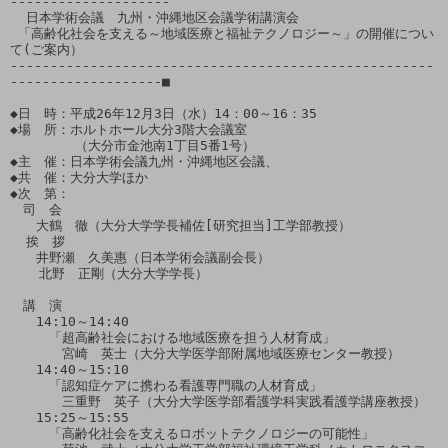
--------------------

  日本学術会議　九州・沖縄地区会議学術講演会

 「高齢化社会を支える～地域医療と福祉テクノロジー～」の開催につい
て(ご案内）

-----------------------------------------------------
-------------------■

◆日　時：平成26年12月3日（水）14：00～16：35

◆場　所：ホルトホール大分3階大会議室

　　　　　（大分市金池南1丁目5番1号）

◆主　催：日本学術会議九州・沖縄地区会議、

◆共　催：大分大学ほか

◆次　第：

　司　会

　　大鶴　徹（大分大学学長補佐[研究担当]工学部教授）

  挨　拶

　　井野瀬　久美惠（日本学術会議副会長）

　  北野　正剛（大分大学学長）

　講　演

　　14:10～14:40

　　　「超高齢社会における地域医療を担う人材育成」

　　　　宮崎　英士（大分大学医学部附属地域医療センター教授）

　　14:40～15:10

　　　「認知症ケアに携わる看護専門職の人材育成」

　　　　三重野　英子（大分大学医学部看護学科実践看護学講座教授）

　　15:25～15:55

　　　「高齢化社会を支えるロボットテクノロジーの可能性」
