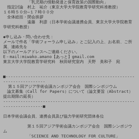
　　　　　　「乳児期の情動発達と保育政策の国際動向」

　指定討論　村上　祐介（東京大学大学院教育学研究科准教授）

１６時５０分―１７時００分

　全体総括・閉会挨拶　

　　　　　　遠藤　利彦（日本学術会議連携会員、東京大学大学院教育
学研究科教授）　

◆申し込み・問い合わせ先：　

メールで件名「学術フォーラム申し込み」とご記入の上、お名前、ご所
属、連絡先を

以下のメールアドレスへご連絡ください。

E－mail:miwako.amano【あっと】gmail.com

東京大学大学院教育学研究科　秋田研究室内　天野　美和子　宛

■----------------------------------------------------
-----------------

  第１５回アジア学術会議カンボジア会合　国際シンポジウム

　論文募集（Call for Papers）について（論文要旨（Abstract）
提出期限の延長）

-----------------------------------------------------
----------------■

日本学術会議会員、連携会員及び協力学術研究団体各位

　　　　　　第１５回アジア学術会議カンボジア会合　国際シンポジウ
ム

　　　　　　「SCIENCE AND TECHNOLOGY FOR CULTURE」
