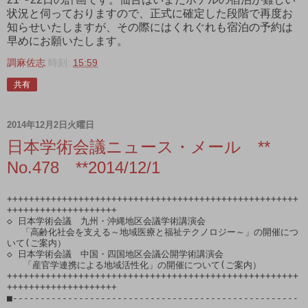
状況と伺っておりますので、正式に確定した段階で再度お
知らせいたしますが、その際にはくれぐれも宿泊の予約は
早めにお願いたします。
調麻佐志
時刻:
15:59
共有
2014年12月2日火曜日
日本学術会議ニュース・メール **
No.478 **2014/12/1
+++++++++++++++++++++++++++++++++++++++++++++++++++++
++++++++++++++++++++

◇ 日本学術会議　九州・沖縄地区会議学術講演会

 　「高齢化社会を支える～地域医療と福祉テクノロジー～」の開催につ
いて(ご案内）

◇ 日本学術会議　中国・四国地区会議公開学術講演会

   「産官学連携による地域活性化」の開催について(ご案内）

+++++++++++++++++++++++++++++++++++++++++++++++++++++
++++++++++++++++++++

■----------------------------------------------------