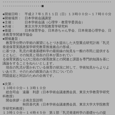
-----------------------------------------------------
-------------------■

◆開催日時：　平成２７年１月１１日（日）１３時００分～１７時００分

◆開催場所：　日本学術会議講堂

◆主催：　　　日本学術会議（心理学・教育学委員会）

◆共催：　　　東京大学大学院教育学研究科

◆後援：　　　日本保育学会、日本赤ちゃん学会、日本発達心理学会、日
本教育学関連学協会

◆開催趣旨：　

　教育学分野の学術の展望にもとづき提出した大型重点研究計画「乳児
発達保育実践政策学研究教育推進拠点の形成」

に基づき、乳児の発達基礎科学の最前線の知見を一般の市民に提供する
とともに、その知見と現在の日本が置かれてい

る保育実践ならびに現在の保育政策との関連と課題を専門的知識を基に
議論をすることをねらいとします。

　現在の乳児が置かれている保育の状況に対して、学術知見からよりよ
いあり方、そのための政策のあり方についての

問題提起と対話のための企画です。

◆次第：

１３時００分～１３時１０分　

　総合司会　遠藤　利彦（日本学術会議連携会員、東京大学教育学研究
科教授）

　開会挨拶・企画主旨説明　

　　　　　　秋田喜代美（日本学術会議連携会員、東京大学大学院教育
学研究科教授）

１３時１０分～１４時４５分　第１部「乳児発達科学の基礎からの提