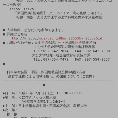
　　　　菊池　武士（大分大学工学部福祉環境工学科メカトロニクスコ
ース准教授）

　　15:55～16:25

 　　 「新国民病[認知症]：アルツハイマー病の克服に向けて」

　　　　松原　悦朗（大分大学医学部医学科神経内科学講座教授）

■ 入場無料　どなたでも参加できます。

■ 詳細はこちら

http://krs.bz/scj/c?c=148&m=20553&v=36dcc51d
■ お問い合わせ先：日本学術会議九州・沖縄地区会議事務局

　　　　　　　　　（九州大学企画部学術研究推進課総務係）

　　　　　　　　　TEL：092-642-7074   FAX：092-642-7090

　　　　　　　　 大分大学研究・社会連携部研究協力課

　　　　　　　　　TEL：097-554-7473   FAX：097-554-8557

■----------------------------------------------------
--------------------

  日本学術会議　中国・四国地区会議公開学術講演会

 「産官学連携による地域活性化」の開催について(ご案内）

-----------------------------------------------------
-------------------■

◆日　時：平成26年12月6日（土）13：30～17：00

◆場　所：くにびきメッセ大展示室

　　　　　（松江市学園南1丁目2番1号）

◆主　催：日本学術会議中国・四国地区会議、島根大学

◆次　第：

  挨　拶
