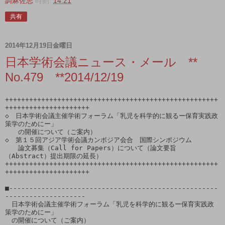
調麻佐志
時刻:
14:21
共有
2014年12月19日金曜日
日本学術会議ニュース・メール **
No.479 **2014/12/19
+++++++++++++++++++++++++++++++++++++++++++++++++++++
+++++++++++++++++++++

◇　日本学術会議主催学術フォーラム「乳児を科学的に観るー保育実践政
策学のためにー」

　　の開催について（ご案内）

◇　第１５回アジア学術会議カンボジア会合　国際シンポジウム

　　論文募集（Call for Papers）について（論文要旨
（Abstract）提出期限の延長）

+++++++++++++++++++++++++++++++++++++++++++++++++++++
+++++++++++++++++++++

■----------------------------------------------------
--------------------

　日本学術会議主催学術フォーラム「乳児を科学的に観るー保育実践政
策学のためにー」

　の開催について（ご案内）
