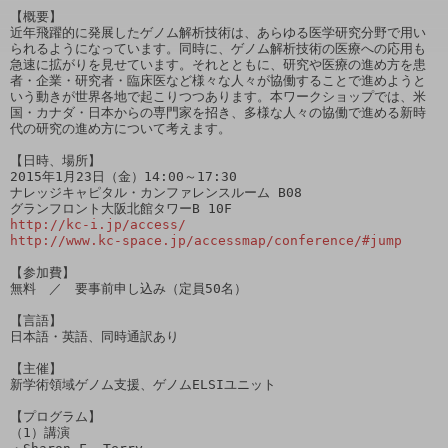
【概要】

近年飛躍的に発展したゲノム解析技術は、あらゆる医学研究分野で用い
られるようになっています。同時に、ゲノム解析技術の医療への応用も
急速に拡がりを見せています。それとともに、研究や医療の進め方を患
者・企業・研究者・臨床医など様々な人々が協働することで進めようと
いう動きが世界各地で起こりつつあります。本ワークショップでは、米
国・カナダ・日本からの専門家を招き、多様な人々の協働で進める新時
代の研究の進め方について考えます。

【日時、場所】

2015年1月23日（金）14:00～17:30

ナレッジキャピタル・カンファレンスルーム B08 

http://kc-i.jp/access/
http://www.kc-space.jp/accessmap/conference/#jump
【参加費】

無料　／　要事前申し込み（定員50名）

【言語】

日本語・英語、同時通訳あり

【主催】

新学術領域ゲノム支援、ゲノムELSIユニット

【プログラム】

（1）講演
