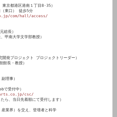
 東京都港区港南１丁目8-35）

東口） 徒歩5分

o.jp/com/hall/access/
元総長）

、甲南大学文学部教授）





究開発プロジェクト プロジェクトリーダー）

館館長・教授）

・副理事）

bで受付中）

arts.co.jp/csc/
たら、当日先着順にて受付します）

、産業界）を交え、登壇者と科学


