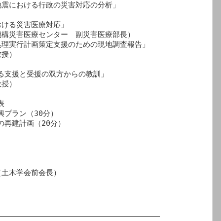
震における行政の災害対応の分析」

ける災害医療対応」　

構災害医療センター　副災害医療部長）

理実行計画策定支援のための現地調査報告」

授）

る支援と受援の双方からの教訓」

授）



プラン（30分）

再建計画（20分）

土木学会前会長）

____________________________________
