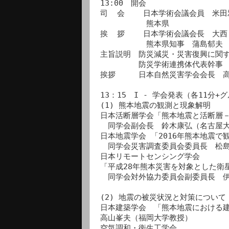
13:00　開会

司  会    日本学術会議会員　米
          熊本県

挨  拶    日本学術会議会長　大西
          熊本県知事　蒲島郁夫

主旨説明　防災減災・災害復興に関す
　　　　　防災学術連携体代表幹事　
挨拶　　　日本自然災害学会会長　高
13：15　I - 学会発表（各11分+
(1) 熊本地震の観測と現象解明

日本活断層学会「熊本地震と活断層－
　同学会副会長　鈴木康弘（名古屋大
日本地震学会 「2016年熊本地震で
　同学会災害調査委員会委員長　松島
日本リモートセンシング学会　

「平成28年熊本災害を対象とした衛
　同学会対外協力委員会副委員長　伊
(2) 地震の被災状況と対策について

日本建築学会　「熊本地震における建
高山峯夫（福岡大学教授）

空気調和・衛生工学会　
