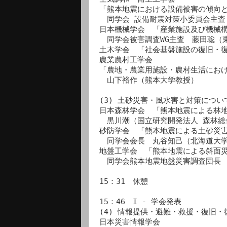
「熊本地震における設備被害の傾向と
　同学会 設備耐震対策小委員会主査
日本機械学会　「産業施設及び機械構
　同学会被害調査WG主査　藤田聡（
土木学会　「社会基盤施設の復旧・復
農業農村工学会　

「農地・農業用施設・農村生活におけ
　山下裕作（熊本大学教授）

(3) 土砂災害・風水害と対策について
日本森林学会　「熊本地震による林地
　黒川潮（国立研究開発法人 森林総
砂防学会　「熊本地震による土砂災害
　同学会会長　丸谷知己（北海道大学
地盤工学会　「熊本地震による斜面災
　同学会熊本地震地盤災害調査団長　
15：31　休憩

15：46　I - 学会発表

(4) 情報提供・避難・救援・復旧・
日本災害情報学会
