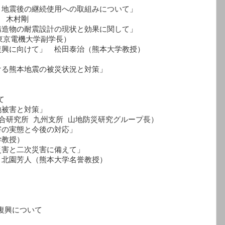
地震後の継続使用への取組みについて」　

　木村剛

造物の耐震設計の現状と効果に関して」

東京電機大学副学長）

興に向けて」　松田泰治（熊本大学教授）

る熊本地震の被災状況と対策」　



被害と対策」　

合研究所 九州支所 山地防災研究グループ長）

の実態と今後の対応」　

教授）

害と二次災害に備えて」　

北園芳人（熊本大学名誉教授）

復興について
