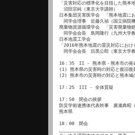
「災害対応の標準化を目指した熊本地
　沼田宗純（東京大学講師）

日本集団災害医学会　「熊本地震にお
　同学会理事　近藤久禎（国立病院機
廃棄物資源循環学会　「災害廃棄物処
　同学会会長　島岡隆行（九州大学教
日本地震工学会　

「2016年熊本地震の震災対応におけ
　同学会会長　目黒公郎（東京大学教
16：35　II - 熊本県・熊本市の発表
(1) 熊本県の災害時の対応と復旧復興
(2) 熊本市の災害時の対応と熊本城の
17：25　III - 全体質疑

17：50　閉会の挨拶

防災学術連携体代表幹事　廣瀬典昭（
熊本県

18：00　閉会

____________________________