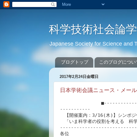
科学技術社会論
Japanese Society for Science an
ブログトップ
このブログについ
2017年2月24日金曜日
日本学術会議ニュース・メール ** N
               ■---------------------------------------------------------
-----------

　【開催案内：3/16(木)】シンポジ
　「いま科学者の役割を考える　科学
----------------------------
各位
