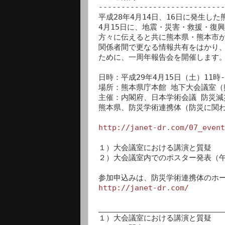
----------------------------
平成28年4月14日、16日に発生した
4月15日に、地震・災害・救援・復
方々に伝えると共に熊本県・熊本市か
関係者間で更なる情報共有をはかり、
ために、一周年報告会を開催します。
日時：平成29年4月15日（土）11時-1
場所：熊本県庁本館 地下大会議室（熊
主催：内閣府、日本学術会議 防災減
熊本県、防災学術連携体（防災に関わ
http://janet-dr.com/07_event
１）大会議室における講演と質疑

２）大会議室内でのポスター発表（午前
http://janet-dr.com/
____________________________
１）大会議室における講演と質疑
