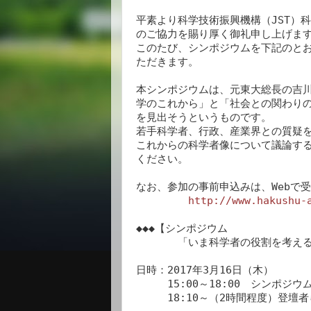
平素より科学技術振興機構（JST）科
のご協力を賜り厚く御礼申し上げます
このたび、シンポジウムを下記のとお
ただきます。

本シンポジウムは、元東大総長の吉川
学のこれから」と「社会との関わりの
を見出そうというものです。

若手科学者、行政、産業界との質疑を
これからの科学者像について議論する
ください。

なお、参加の事前申込みは、Webで受
http://www.hakushu-
◆◆◆【シンポジウム

　　　　「いま科学者の役割を考える
日時：2017年3月16日（木）

　　　15:00～18:00　シンポジウム
　　　18:10～（2時間程度）登壇者