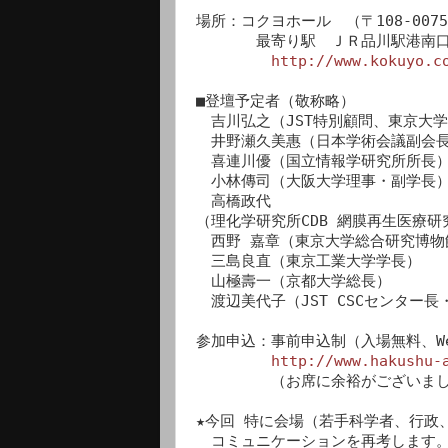
場所：コクヨホール　（〒108-0075
　　　　最寄り駅　ＪＲ品川駅港南口（
http://www.kokuyo.c
■登壇予定者（敬称略）

　吉川弘之（JST特別顧問、東京大学
　井野瀬久美惠（日本学術会議副会長
　喜連川優（国立情報学研究所所長）
　小林傳司（大阪大学理事・副学長）
　高橋政代

（理化学研究所CDB 網膜再生医療研
　西野 嘉章（東京大学総合研究博物
　三島良直（東京工業大学学長）

　山極壽一（京都大学総長）

　渡辺美代子（JST CSCセンター長
参加申込：事前申込制（入場無料、We
http://www.hakushu-
　　　　　（お席に余裕がございまし
★今回 特に会場（若手科学者、行政
　コミュニケーションを再考します。