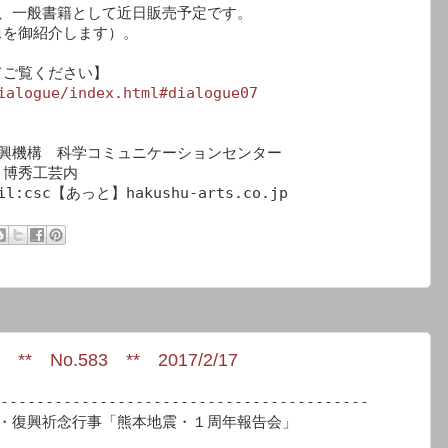
、一般書籍として近日販売予定です。

を御紹介します）。

ご覧ください】

ialogue/index.html#dialogue07
興機構　科学コミュニケーションセンター

博秀工芸内

o.583 ** 2017/2/17
-----------------------------------------

・復興祈念行事「熊本地震・１周年報告会」
