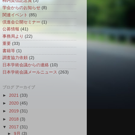
柿内賢信記念賞
(3)
学会からのお知らせ
(8)
関連イベント
(85)
倶進会公開セミナー
(1)
公募情報
(41)
事務局より
(22)
重要
(33)
書籍等
(1)
調査協力依頼
(2)
日本学術会議からの連絡
(10)
日本学術会議メールニュース
(263)
ブログ アーカイブ
►
2021
(33)
►
2020
(45)
►
2019
(31)
►
2018
(3)
▼
2017
(31)
►
9月
(3)