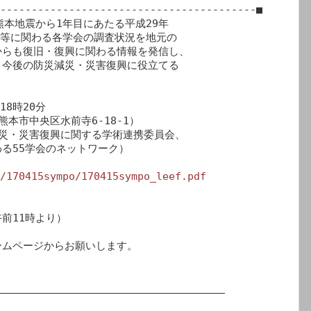
-----------------------------------------■

熊本地震から1年目にあたる平成29年

興等に関わる各学会の調査状況を地元の

らも復旧・復興に関わる情報を発信し、

今後の防災減災・災害復興に役立てる



8時20分

本市中央区水前寺6-18-1）

災・災害復興に関する学術連携委員会、

る55学会のネットワーク）

/170415sympo/170415sympo_leef.pdf
11時より）

____________________________________
