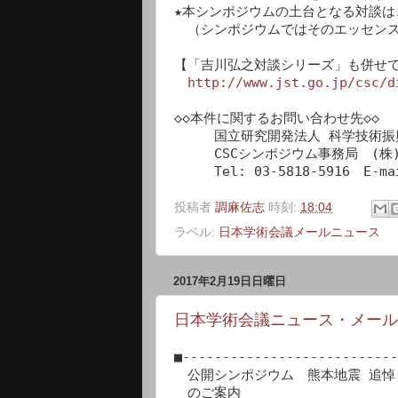
★本シンポジウムの土台となる対談は
　（シンポジウムではそのエッセンス
【「吉川弘之対談シリーズ」も併せて
http://www.jst.go.jp/csc/d
◇◇本件に関するお問い合わせ先◇◇

　　　国立研究開発法人 科学技術振
　　　CSCシンポジウム事務局　(株)
投稿者
調麻佐志
時刻:
18:04
ラベル:
日本学術会議メールニュース
2017年2月19日日曜日
日本学術会議ニュース・メール ** N
■---------------------------
　公開シンポジウム　熊本地震 追悼
　のご案内
