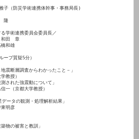
田雅子（防災学術連携体幹事・事務局長)

　隆

る学術連携委員会委員長／

和田　章

橋和雄

グループ質疑5分）

地震断層調査からわかったこと－」

学教授）

観測された強震動について」 　

信一（京都大学教授）

星データの観測・処理解析結果」　

東明彦

築物の被害と教訓」　
