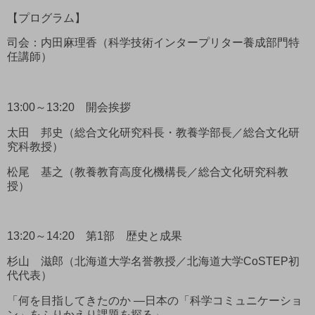
【プログラム】
司会：内田麻理香（科学技術インタープリター養成部門特
任講師）
13:00～13:20 開会挨拶
太田 邦史（総合文化研究科長・教養学部長／総合文化研
究科教授）
松尾 基之（教養教育高度化機構長／総合文化研究科教
授）
13:20～14:20 第1部 歴史と成果
杉山 滋郎（北海道大学名誉教授／北海道大学CoSTEP初
代代表）
「何を目指してきたのか ―日本の「科学コミュニケーショ
ン」をふりかえり課題を探る」