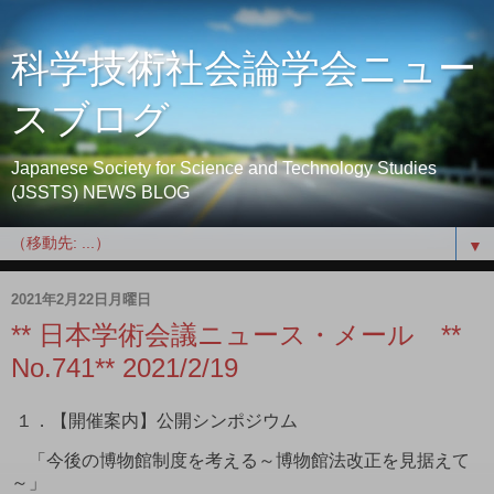
科学技術社会論学会ニュー
スブログ
Japanese Society for Science and Technology Studies
(JSSTS) NEWS BLOG
▼
2021年2月22日月曜日
** 日本学術会議ニュース・メール **
No.741** 2021/2/19
１．【開催案内】公開シンポジウム
「今後の博物館制度を考える～博物館法改正を見据えて
～」