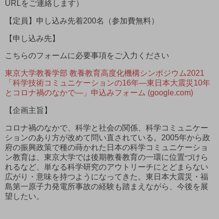
URLをご連絡します）
【定員】申し込み先着200名（参加費無料）
【申し込み先】
こちらのフォームに必要事項をご入力ください
東京大学教養学部 教養教育高度化機構シンポジウム2021
「科学技術コミュニケーションの16年―東日本大震災10年
とコロナ禍のなかで―」申込みフォーム (google.com)
【企画主旨】
コロナ禍のなかで、科学と社会の関係、科学コミュニケー
ションのあり方が改めて問い直されている。2005年から政
府の振興政策で種の蒔かれた日本の科学コミュニケーショ
ン教育は、東京大学では後期教養教育の一環に位置づけら
れるなど、単なる科学研究のアウトリーチにとどまらない
広がり・意味を持つようになってきた。東日本大震災・福
島第一原子力発電所事故の経験も踏まえながら、今後を展
望したい。