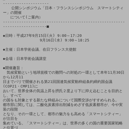
--------------------

  　公開シンポジウム「日本・フランスシンポジウム　スマートシティ
ー」の開催

　　について(ご案内）

-----------------------------------------------------
-------------------■

◆日時：平成27年9月15日(火) 9:00～17:20

                9月16日(水) 9:00～18:25

◆主催：日本学術会議、在日フランス大使館 

◆会場：日本学術会議講堂

◆開催趣旨：

　気候変動という地球規模での難問への対処の一環として本年11月30日
から12月11

日までパリで開催される第21回国連気候変動枠組条約締約国会議
(COP21・CMP11)に

おいて、世界全体の気温上昇を摂氏２度より下に抑え込むことを目的と
し、すべて

の国をも対象とする新たな枠組みについて国際交渉がすすめられる。

都市部に関しては、二酸化炭素排出削減をめざす低炭素都市が、今や実
装の段階

となり、その一環として、都市の魅力をも高める「スマートシティー」
が注目を

集めている。「スマートシティー」は、世界の多くの国の重要国家戦略
と位置づ
