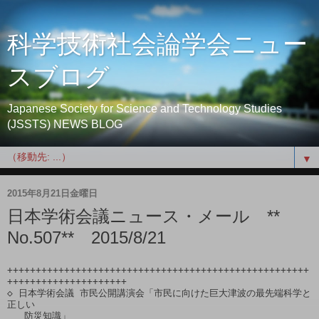
科学技術社会論学会ニュー
スブログ
Japanese Society for Science and Technology Studies
(JSSTS) NEWS BLOG
▼
2015年8月21日金曜日
日本学術会議ニュース・メール **
No.507** 2015/8/21
+++++++++++++++++++++++++++++++++++++++++++++++++++++
+++++++++++++++++++++

◇ 日本学術会議 市民公開講演会「市民に向けた巨大津波の最先端科学と
正しい

   防災知識」
