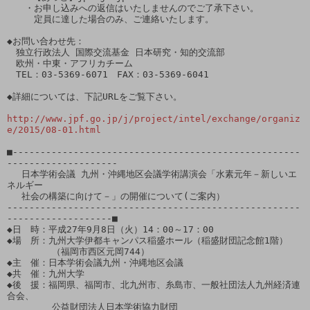
　　・お申し込みへの返信はいたしませんのでご了承下さい。

　　　定員に達した場合のみ、ご連絡いたします。

◆お問い合わせ先：

　独立行政法人 国際交流基金 日本研究・知的交流部 

　欧州・中東・アフリカチーム

　TEL：03-5369-6071　FAX：03-5369-6041　

◆詳細については、下記URLをご覧下さい。

http://www.jpf.go.jp/j/project/intel/exchange/organiz
e/2015/08-01.html
■----------------------------------------------------
--------------------

　 日本学術会議 九州・沖縄地区会議学術講演会「水素元年－新しいエ
ネルギー

　 社会の構築に向けて－」の開催について(ご案内）

-----------------------------------------------------
-------------------■

◆日　時：平成27年9月8日（火）14：00～17：00

◆場　所：九州大学伊都キャンパス稲盛ホール（稲盛財団記念館1階）

　　　　　（福岡市西区元岡744）

◆主　催：日本学術会議九州・沖縄地区会議

◆共　催：九州大学

◆後　援：福岡県、福岡市、北九州市、糸島市、一般社団法人九州経済連
合会、

　　　　　公益財団法人日本学術協力財団
