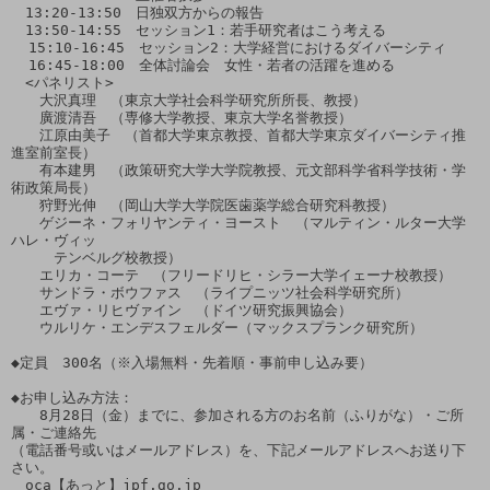
　13:20-13:50　日独双方からの報告　

　13:50-14:55　セッション1：若手研究者はこう考える

  15:10-16:45　セッション2：大学経営におけるダイバーシティ

  16:45-18:00　全体討論会　女性・若者の活躍を進める

　<パネリスト>

　　大沢真理　（東京大学社会科学研究所所長、教授）

　　廣渡清吾　（専修大学教授、東京大学名誉教授）

　　江原由美子　（首都大学東京教授、首都大学東京ダイバーシティ推
進室前室長）

　　有本建男　（政策研究大学大学院教授、元文部科学省科学技術・学
術政策局長）

　　狩野光伸　（岡山大学大学院医歯薬学総合研究科教授）

　　ゲジーネ・フォリヤンティ・ヨースト　（マルティン・ルター大学
ハレ・ヴィッ

　　　テンベルグ校教授）

　　エリカ・コーテ　（フリードリヒ・シラー大学イェーナ校教授）

　　サンドラ・ボウファス　（ライプニッツ社会科学研究所）

　　エヴァ・リヒヴァイン　（ドイツ研究振興協会）

　　ウルリケ・エンデスフェルダー（マックスプランク研究所）

◆定員　300名（※入場無料・先着順・事前申し込み要）

◆お申し込み方法：

　　8月28日（金）までに、参加される方のお名前（ふりがな）・ご所
属・ご連絡先

（電話番号或いはメールアドレス）を、下記メールアドレスへお送り下
さい。

　oca【あっと】jpf.go.jp  
