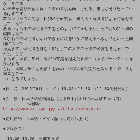
が、その国

の未来を切り開き団体・企業の業績も向上させる、誰もがそう思ってい
るはずです。　　

本シンポジウムでは、日独若手研究者、研究者・有識者による討論を通
して、女性

あるいは若手の研究者の力をどのように生かせるか、そのために日独の
両国は女性

及び若手の研究者が活躍できる環境をいかに整えるべきか？といった問
題について

考えます。研究者を育む土壌としての大学の今後の経営を考える上で、
性別にとど

まらず、国籍、年齢、障害の有無を越えた多様性（ダイバーシティ）を
実現するこ

とは、国際競争力と発信力を高め、今後の知的交流を進める上で、最も
重要なテー

マになるでしょう。

◆日　時：2015年9月4日（金）13:00～18:00 （12:30受付開始）

◆会　場：日本学術会議講堂（地下鉄千代田線乃木坂駅５番出口）

　　　　　　<地図>　
http://www.scj.go.jp/ja/other/info.html
◆使用言語：日本語・ドイツ語（同時通訳あり）

◆プログラム

　13:00-13:20　主催者挨拶
