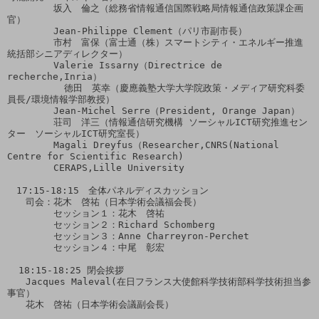
　　　　　坂入　倫之（総務省情報通信国際戦略局情報通信政策課企画
官）

　　　　　Jean-Philippe Clement（パリ市副市長）

　　　　　市村　富保（富士通（株）スマートシティ・エネルギー推進
統括部シニアディレクター）

　　　　　Valerie Issarny（Directrice de 
recherche,Inria）

          徳田　英幸（慶應義塾大学大学院政策・メディア研究科委
員長/環境情報学部教授）

　　　　　Jean-Michel Serre（President, Orange Japan）

　　　　　荘司　洋三（情報通信研究機構 ソーシャルICT研究推進セン
ター　ソーシャルICT研究室長）

　　　　　Magali Dreyfus（Researcher,CNRS(National 
Centre for Scientific Research)

　　　　　CERAPS,Lille University

　17:15-18:15　全体パネルディスカッション

　　司会：花木　啓祐（日本学術会議福会長）

　　　　　セッション１：花木　啓祐

　　　　　セッション２：Richard Schomberg

　　　　　セッション３：Anne Charreyron-Perchet

　　　　　セッション４：中尾　彰宏

  18:15-18:25 閉会挨拶

　　Jacques Maleval(在日フランス大使館科学技術部科学技術担当参
事官）

　　花木　啓祐（日本学術会議副会長）
