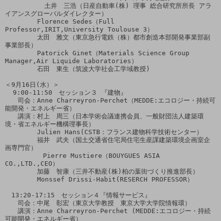
          土井　三浩（日産自動車(株) 理事 総合研究所所長 アラ
イアンスグローバルダイレクター）

　　　　　Florence Sedes（Full 
Professor,IRIT,University Toulouse 3）

　　　　　太田　雅文（東京急行電鉄（株）都市創造本部開発事業部副
事業部長）

　　　　　Patorick Ginet（Materials Science Group 
Manager,Air Liquide Laboratories）

　　　　　石田　東生（筑波大学社会工学域教授)

＜9月16日(水）＞

  9:00-11:50　セッション３ 『建物』　

　　司会：Anne Charreyron-Perchet（MEDDE:エコロジー・持続可
能開発・エネルギー省）

　　講演：村上　周三（日本学術会議連携会員、一般財団法人建築環
境・省エネルギー機構理事長）

　　　　　Julien Hans(CSTB：フランス建物科学技術センター）

　　　　　福井　武夫（国土交通省住宅局住宅生産課建築環境企画室企
画専門官）

        　Pierre Mustiere（BOUYGUES ASIA 
CO.,LTD.,CEO）

　　　　　加藤　智康（三井不動産(株)柏の葉街づくり推進部長）

　　　　　Monssef Drissi-Habit(RESERCH PROFESSOR）

　13:20-17:15　セッション４『情報サービス』

　　司会：中尾　彰宏（東京大学教授　東京大学大学院情報環）

　　講演：Anne Charreyron-Perchet (MEDDE:エコロジー・持続
可能開発・エネルギー省）
