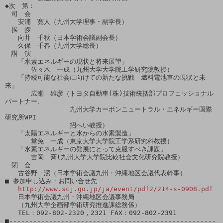
◆次　第：

　司　会

　　安浦　寛人（九州大学理事・副学長）　

　挨　拶

　　向井　千秋（日本学術会議副会長）

　　久保　千春（九州大学総長）

　講　演

　　「水素エネルギーの現状と将来展望」

　　　　佐々木　一成（九州大学大学院工学研究院教授）

　　「持続可能な社会に向けての新たな挑戦　燃料電池車の現状と未
来」

　　　　広瀬　雄彦（トヨタ自動車(株)技術統括部プロフェッショナル
パートナー、

　　　　　　　　　　九州大学カーボンニュートラル・エネルギー国際
研究所WPI

　　　　　　　　　　招へい教授）

　　「太陽エネルギーと水からの水素製造」

　　　　堂免　一成（東京大学大学院工学系研究科教授）

　　「水素エネルギーの発展にとって克服すべき課題」　

　　　　吉岡　斉(九州大学大学院比較社会文化研究院教授）

　閉　会

　　古谷野　潔（日本学術会議九州・沖縄地区会議代表幹事）

■ 参加申し込み・お問い合せ先

http://www.scj.go.jp/ja/event/pdf2/214-s-0908.pdf
　　日本学術会議九州・沖縄地区会議事務局

　　（九州大学企画部学術研究推進課総務係）　　

　　TEL：092-802-2320，2321 FAX：092-802-2391

■----------------------------------------------------