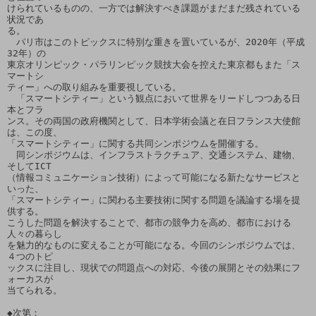
けられているものの、一方では解決すべき課題がまだまだ残されている
状況であ

る。

　パリ市はこのトピックスに特別な重きを置いているが、2020年（平成
32年）の

東京オリンピック・パラリンピック競技大会を控えた東京都もまた「ス
マートシ

ティー」への取り組みを重要視している。

　「スマートシティー」という観点において世界をリードしつつある日
本とフラ

ンス。その両国の政府機関として、日本学術会議と在日フランス大使館
は、この度、

「スマートシティー」に関する共同シンポジウムを開催する。

　同シンポジウムは、インフラストラクチュア、交通システム、建物、
そしてICT

（情報コミュニケーション技術）によって可能になる新たなサービスと
いった、

「スマートシティー」に関わる主要技術に関する問題を議論する場を提
供する。

こうした問題を解決することで、都市の競争力を高め、都市における
人々の暮らし

を魅力的なものに変えることが可能になる。今回のシンポジウムでは、
４つのトピ

ックスに注目し、現状での問題点への対応、今後の展開とその効果にフ
ォーカスが

当てられる。

◆次第： 
