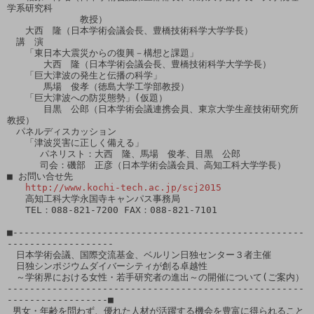
学系研究科

　　　　　　　　教授）

　　大西　隆（日本学術会議会長、豊橋技術科学大学学長）

　講　演

　　「東日本大震災からの復興－構想と課題」

　　　　大西　隆（日本学術会議会長、豊橋技術科学大学学長）

　　「巨大津波の発生と伝播の科学」

　　　　馬場　俊孝（徳島大学工学部教授）

　　「巨大津波への防災態勢」(仮題）

　　　　目黒　公郎（日本学術会議連携会員、東京大学生産技術研究所
教授）

　パネルディスカッション

　　「津波災害に正しく備える」

　　　 パネリスト：大西　隆、馬場　俊孝、目黒　公郎

　　　 司会：磯部　正彦（日本学術会議会員、高知工科大学学長）

■ お問い合せ先

http://www.kochi-tech.ac.jp/scj2015
　　高知工科大学永国寺キャンパス事務局

　　TEL：088-821-7200 FAX：088-821-7101

■----------------------------------------------------
-------------------

　日本学術会議、国際交流基金、ベルリン日独センター３者主催

　日独シンポジウムダイバーシティが創る卓越性

　～学術界における女性・若手研究者の進出～の開催について(ご案内）

-----------------------------------------------------
------------------■

 男女・年齢を問わず、優れた人材が活躍する機会を豊富に得られること