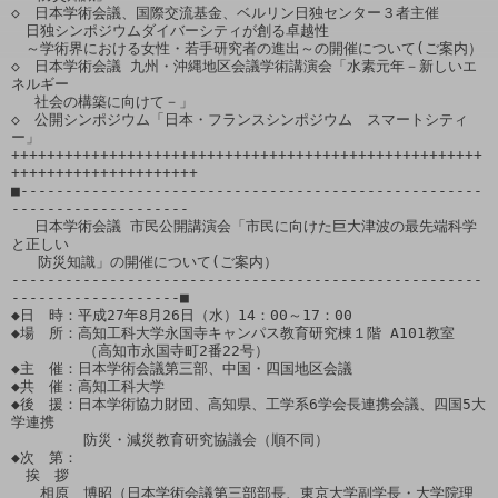
◇　日本学術会議、国際交流基金、ベルリン日独センター３者主催

　日独シンポジウムダイバーシティが創る卓越性

　～学術界における女性・若手研究者の進出～の開催について(ご案内）

◇　日本学術会議 九州・沖縄地区会議学術講演会「水素元年－新しいエ
ネルギー

　 社会の構築に向けて－」

◇　公開シンポジウム「日本・フランスシンポジウム　スマートシティ
ー」

+++++++++++++++++++++++++++++++++++++++++++++++++++++
+++++++++++++++++++++ 

■----------------------------------------------------
--------------------

　 日本学術会議 市民公開講演会「市民に向けた巨大津波の最先端科学
と正しい

   防災知識」の開催について(ご案内）

-----------------------------------------------------
-------------------■

◆日　時：平成27年8月26日（水）14：00～17：00

◆場　所：高知工科大学永国寺キャンパス教育研究棟１階 A101教室

　　　　　（高知市永国寺町2番22号）

◆主　催：日本学術会議第三部、中国・四国地区会議

◆共　催：高知工科大学

◆後　援：日本学術協力財団、高知県、工学系6学会長連携会議、四国5大
学連携

　　　　　防災・減災教育研究協議会（順不同）

◆次　第：

　挨　拶

　　相原　博昭（日本学術会議第三部部長、東京大学副学長・大学院理