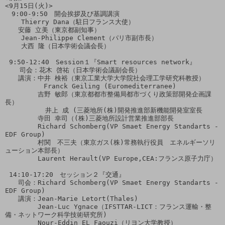
<9月15日(火)>

　9:00-9:50　開会挨拶及び基調講演

    Thierry Dana（駐日フランス大使）

　　安藤 立美（東京都副知事）

    Jean-Philippe Clement（パリ市副市長）

    大西 隆（日本学術会議会長）

 9:50-12:40　Session１『Smart resources network』

 　 司会：花木 啓祐（日本学術会議副会長）

　　講演：中井 検裕（東京工業大学大学院社会理工学研究科教授）

　        Franck Geiling (Euromediterranee)

　　　　　吉野 敏郎（東京都都市整備局都市づくり政策部開発企画課
長）

          井上 成 (三菱地所(株)開発推進部新機能開発室室長

　　　　　寺田 幸司（(株)三菱地所設計営業推進部部長

　　　　　Richard Schomberg(VP Smaet Energy Standarts - 
EDF Group)

　　　　　村関　不三夫（東京ガス(株)常務執行役員　エネルギーソリ
ューション本部長）

　　　　　Laurent Herault(VP Europe,CEA:フランス原子力庁）

 14:10-17:20　セッション２『交通』

　　司会：Richard Schomberg(VP Smaet Energy Standarts - 
EDF Group)

　　講演：Jean-Marie Letort(Thales)

　　　　　Jean-Luc Ygnace（IFSTTAR-LICT：フランス運輸・整
備・ネットワーク科学技術研究所)

　　　　　Nour-Eddin EL Faouzi（リヨン大学教授）
