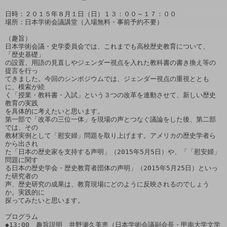
日時：２０１５年８月１日（日）１３：００～１７：００

場所：日本学術会議講堂（入場無料・事前予約不要）

（趣旨）

日本学術会議・史学委員会では、これまでも高校歴史教育について、
「歴史基礎」

の設置、用語の見直しやジェンダー視点を入れた教科書の書き換え等の
提言を行っ

てきました。今回のシンポジウムでは、ジェンダー視点の重視ととも
に、模索が続

く「授業・教科書・入試」という３つの改革を連動させて、新しい歴史
教育の実践

を具体的に考えたいと思います。

第一部で「改革の三位一体」を現場の声とつなぐ議論をした後、第二部
では、その

教材実例として「慰安婦」問題を取り上げます。アメリカの歴史学者ら
から出され

た「日本の歴史家を支持する声明」（2015年5月5日）や、「「慰安婦」
問題に関す

る日本の歴史学会・歴史教育者団体の声明」（2015年5月25日）といっ
た研究者の

声、歴史研究の成果は、教育現場にどのように反映されるのでしょう
か。実践的に

探ってみたいと思います。

プログラム

◆13:00　趣旨説明　井野瀬久美恵（日本学術会議副会長・甲南大学文学