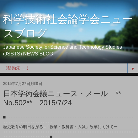
科学技術社会論学会ニュー
スブログ
Japanese Society for Science and Technology Studies
(JSSTS) NEWS BLOG
▼
2015年7月27日月曜日
日本学術会議ニュース・メール **
No.502** 2015/7/24
■----------------------------------------------------
--------------------

歴史教育の明日を探る―「授業・教科書・入試」改革に向けてー

-----------------------------------------------------
-------------------■
