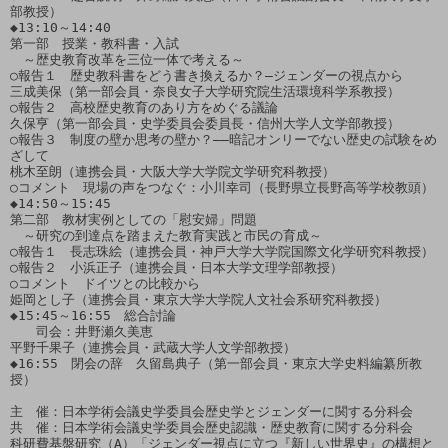
部教授）

◆13:10～14:40　

第一部　授業・教科書・入試

　～歴史教育改革を三位一体で考える～　

○報告１　歴史教科書をどう書き換えるか？―ジェンダーの視点から

三成美保（第一部会員・奈良女子大学研究院生活環境科学系教授）

○報告２　高校歴史教育のあり方をめぐる議論

久保亨（第一部会員・史学委員会委員長・信州大学人文学部教授）

○報告３　制度の壁か思考の壁か？――暗記オンリーでない歴史の試験をめ
ざして

桃木至朗（連携会員・大阪大学大学院文学研究科教授）

○コメント　現場の声をつなぐ：小川幸司（長野県立長野高等学校教頭）

◆14:50～15:45　

第二部　教材実例としての「慰安婦」問題

　～研究の到達点を踏まえた教育実践と市民の育成～　

○報告１　長志珠絵（連携会員・神戸大学大学院国際文化学研究科教授）

○報告２　小浜正子（連携会員・日本大学文理学部教授）

○コメント　ドイツとの比較から

姫岡とし子（連携会員・東京大学大学院人文社会系研究科教授）

◆15:45～16:55　総合討論　

　　司会：井野瀬久美恵

平野千果子（連携会員・武蔵大学人文学部教授）

◆16:55　閉会の辞　久留島典子（第一部会員・東京大学史料編纂所教
授）

主　催：日本学術会議史学委員会歴史学とジェンダーに関する分科会

共　催：日本学術会議史学委員会歴史認識・歴史教育に関する分科会

科研費基盤研究（A）「ジェンダー視点に立つ『新しい世界史』の構想と