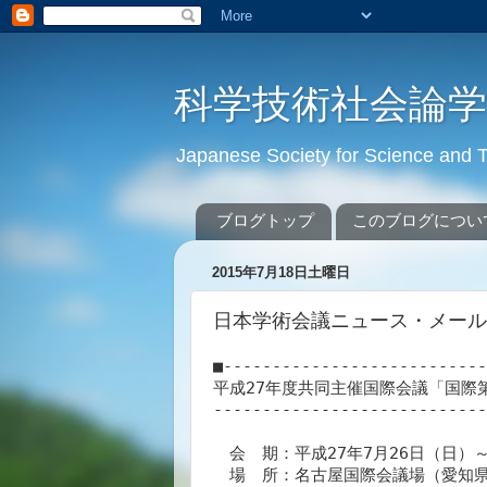
科学技術社会論
Japanese Society for Science an
ブログトップ
このブログについ
2015年7月18日土曜日
日本学術会議ニュース・メール ** N
■---------------------------
平成27年度共同主催国際会議「国際
----------------------------
　会　期：平成27年7月26日（日）～
　場　所：名古屋国際会議場（愛知県