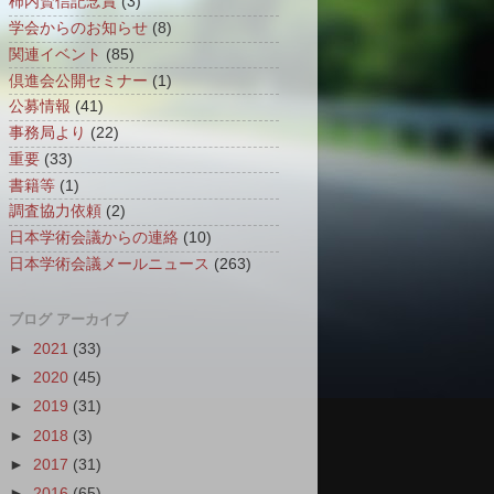
柿内賢信記念賞
(3)
学会からのお知らせ
(8)
関連イベント
(85)
倶進会公開セミナー
(1)
公募情報
(41)
事務局より
(22)
重要
(33)
書籍等
(1)
調査協力依頼
(2)
日本学術会議からの連絡
(10)
日本学術会議メールニュース
(263)
ブログ アーカイブ
►
2021
(33)
►
2020
(45)
►
2019
(31)
►
2018
(3)
►
2017
(31)
►
2016
(65)