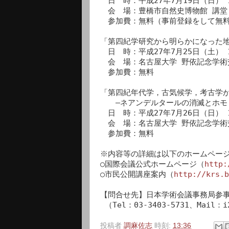
　日　時：平成27年7月19日（日） 13:
　会　場：豊橋市自然史博物館 講堂

　参加費：無料（事前登録をして無料
「第四紀学研究から明らかになった地
　日　時：平成27年7月25日（土） 14
　会　場：名古屋大学 野依記念学術交
　参加費：無料

「第四紀年代学，古気候学，考古学が
　　―ネアンデルタールの消滅とホモ
　日　時：平成27年7月26日（日） 14
　会　場：名古屋大学 野依記念学術交
　参加費：無料

※内容等の詳細は以下のホームページ
○国際会議公式ホームページ（
http:
○市民公開講座案内（
http://krs.
【問合せ先】日本学術会議事務局参事
 （Tel：03-3403-5731、Mail
投稿者
調麻佐志
時刻:
13:36