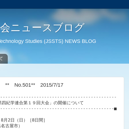
学会ニュースブログ
d Technology Studies (JSSTS) NEWS BLOG
て
o.501** 2015/7/17
---------------------------------------------

第四紀学連合第１９回大会」の開催について

--------------------------------------------■

8月2日（日）［8日間］

名古屋市）
