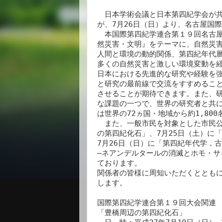
　日本学術会議と日本第四紀学会が共
が、7月26日（日）より、名古屋国際
　本国際第四紀学連合第１９回名古屋
然災害・文明』をテーマに、自然災害
人間と環境の動的関係、第四紀年代層
多くの自然災害と激しい環境変動を経
日本における先進的な研究や経験を強
と研究の最前線で交流をすすめること
させることが期待できます。また、研
な課題の一つで、世界の研究者と共に
は世界の72ヵ国・地域から約1,80
　また、一般市民を対象とした市民公
の第四紀化石」、7月25日（土）に
7月26日（日）に「第四紀年代学，
―ネアンデルタールの消滅とホモ・サ
ております。

関係者の皆様に周知いただくとともに
します。

国際第四紀学連合第１９回大会関連　
「豊橋周辺の第四紀化石」
