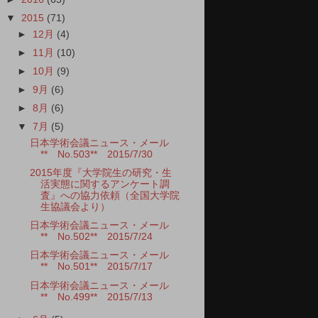
▼
2015
(71)
►
12月
(4)
►
11月
(10)
►
10月
(9)
►
9月
(6)
►
8月
(6)
▼
7月
(5)
日本学術会議ニュース・メール
** No.503** 2015/7/30
2015年度『大学院生の研究・生
活実態に関するアンケート調
査』への協力依頼（全国大学院
生協議会より）
日本学術会議ニュース・メール
** No.502** 2015/7/24
日本学術会議ニュース・メール
** No.501** 2015/7/17
日本学術会議ニュース・メール
** No.499** 2015/7/13