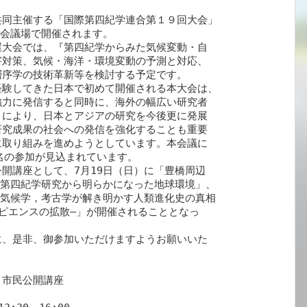
同主催する「国際第四紀学連合第１９回大会」

会議場で開催されます。

大会では、『第四紀学からみた気候変動・自

対策、気候・海洋・環境変動の予測と対応、

序学の技術革新等を検討する予定です。

験してきた日本で初めて開催される本大会は、

力に発信すると同時に、海外の幅広い研究者

により、日本とアジアの研究を今後更に発展

究成果の社会への発信を強化することも重要

取り組みを進めようとしています。本会議に

0名の参加が見込まれています。

開講座として、7月19日（日）に「豊橋周辺

「第四紀学研究から明らかになった地球環境」、

古気候学，考古学が解き明かす人類進化史の真相

ピエンスの拡散―」が開催されることとなっ

、是非、御参加いただけますようお願いいた

市民公開講座
