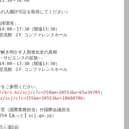
30～16:00

の入園許可証を取得してください）

球環境」

:00～17:30（開場13:30）

流館 ２F コンファレンスホール

解き明かす人類進化史の真相

・サピエンスの拡散―」

:00～17:30（開場13:30）

流館 ２F コンファレンスホール

をご参照ください。

//krs.bz/scj/c?c=254&m=20553&v=b5e39705）
bz/scj/c?c=255&m=20553&v=1068070b）
官（国際業務担当）付国際会議担当

：i254【あっと】scj.go.jp）