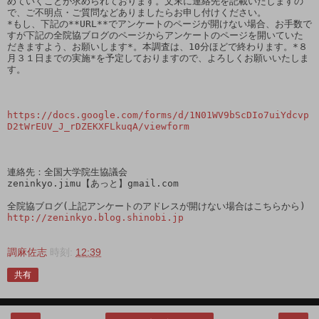
めていくことが求められております。文末に連絡先を記載いたしますの
で、ご不明点・ご質問などありましたらお申し付けください。

*もし、下記の**URL**でアンケートのページが開けない場合、お手数で
すが下記の全院協ブログのページからアンケートのページを開いていた
だきますよう、お願いします*。本調査は、10分ほどで終わります。*８
月３１日までの実施*を予定しておりますので、よろしくお願いいたしま
す。

https://docs.google.com/forms/d/1N01WV9bScDIo7uiYdcvp
D2tWrEUV_J_rDZEKXFLkuqA/viewform
連絡先：全国大学院生協議会

zeninkyo.jimu【あっと】gmail.com

http://zeninkyo.blog.shinobi.jp
調麻佐志
時刻:
12:39
共有