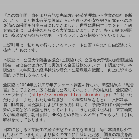
「この数年間、自分より有能な先輩方が経済的理由から学業の続行を断
念したり、また将来有望な後輩たちが今後への不安を抱き研究者への道
を諦める瞬間を何度も目にしてきました。世界に通用する力をもった研
究者の卵は、日本中のあらゆる大学院にいます。ただ、多くの研究機関
は、残念ながら彼らをサポートするシステムを構築できていません。」

上記引用は、私たちが行っているアンケートに寄せられた自由記述より
抜粋したものです。

本調査は、全国大学院生協議会(全院協)が、全国各大学院の加盟院生協
議会・自治会の協力の下に実施する全国規模のアンケート調査です。本
調査は、大学院生の経済状態や研究・生活環境を把握し、向上に資する
目的で行われるものです。

全院協は2004年度以来毎年アンケート調査を行ない、調査結果を『報告
書』としてまとめ、広く社会に公表しています。その結果は、全院協の
ウェブサイト（
http://zeninkyo.blog.shinobi.jp
）でご覧いた
だけます。また、私たち全院協は、この調査結果をもとに、文部科学
省、財務省、国会議員および主要政党に対して、学費値下げや奨学金政
策の拡充などの要請を行なっています。こうした取り組みは、東京新聞
及び産経新聞、朝日新聞、NHKなどの各種マスメディアからも注目され、
取材を受けております。

日本における大学院生の経済実態の全国的な調査は、毎年本調査以外で
は行われていません。より多くの方々に回答いただき、調査の精度を高