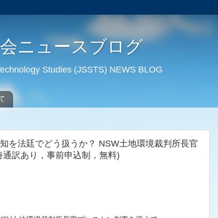
学会ニュースブログ
d Technology Studies (JSSTS) NEWS BLOG
て
知を法廷でどう扱うか？ NSW土地環境裁判所長官
時通訳あり，事前申込制，無料)