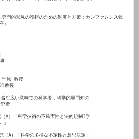
における専門的知見の獲得のための制度と方策：カンファレンス鑑
」



事

　

千原 教授

准教授　

含む広い意味での科学者，科学的専門知の

究者

（A）「科学技術の不確実性と法的規制?学

」

究（A）「科学の多様な不定性と意思決定：
