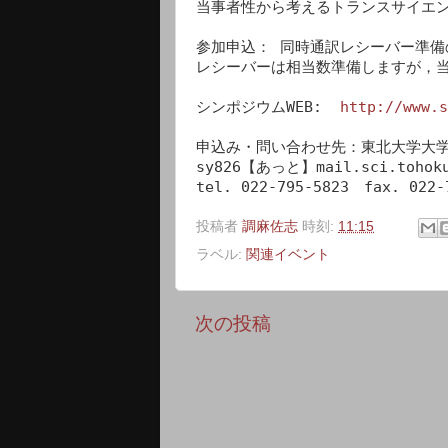
当事者性から考えるトランスサイエン
参加申込： 同時通訳レシーバー準備
レシーバーは相当数準備しますが，当
シンポジウムWEB:  
http://www.s
申込み・問い合わせ先：東北大学大学
sy826【あっと】mail.sci.tohoku.
tel. 022-795-5823　fax. 022-
投稿者
調麻佐志
時刻:
11:15
ラベル:
関連イベント
次の投稿