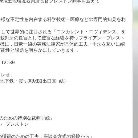
NSW土地環境裁判所長官プレストン判事を迎えて

多様な不定性を内在する科学技術・医療などの専門的知見を利
として世界的に注目される「コンカレント・エヴィデンス」を
境裁判所の長官として豊富な経験を持つブライアン・プレスト
の来日を機に，日豪一線の実務法律家が具体的工夫・手法を互いに紹
能性と課題を明らかにしていきます．

2:30

レオ」

地下鉄・霞ヶ関駅B1出口直 結）　

証拠のための特別な裁判手続」

ン プレストン

知見の獲得のための工夫：座談会方式の経験から」
