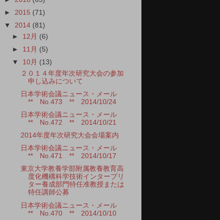
►
2015
(71)
▼
2014
(81)
►
12月
(6)
►
11月
(5)
▼
10月
(13)
２０１４年度年次研究大会の参加
申し込みについて
日本学術会議ニュース・メール
** No.473 ** 2014/10/24
日本学術会議ニュース・メール
** No.472 ** 2014/10/21
2014年度年次研究大会会場案内
日本学術会議ニュース・メール
** No.471 ** 2014/10/17
東京大学教養学部附属教養教育高
度化機構科学技術インタープリ
ター養成部門特任准教授または
特任講師公募
日本学術会議ニュース・メール
** No.470 ** 2014/10/10