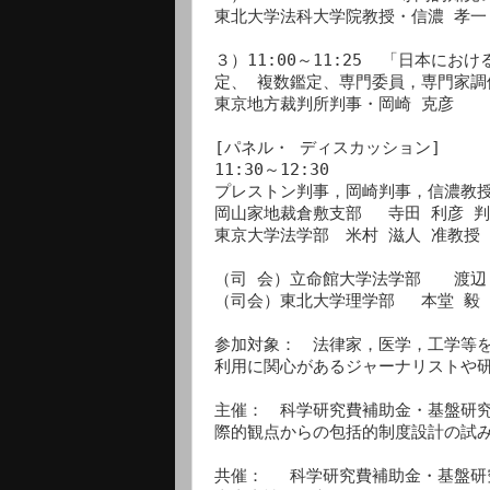
東北大学法科大学院教授・信濃 孝一

３）11:00～11:25  「日本
定、 複数鑑定、専門委員，専門家調停
東京地方裁判所判事・岡崎 克彦

[パネル・ ディスカッション]

11:30～12:30

プレストン判事，岡崎判事，信濃教授
岡山家地裁倉敷支部　 寺田 利彦 判
東京大学法学部　米村 滋人 准教授 
（司 会）立命館大学法学部　　渡辺 
（司会）東北大学理学部 　本堂 毅 
参加対象：　法律家，医学，工学等を
利用に関心があるジャーナリストや研
主催：　科学研究費補助金・基盤研究
際的観点からの包括的制度設計の試み 
共催：　 科学研究費補助金・基盤研