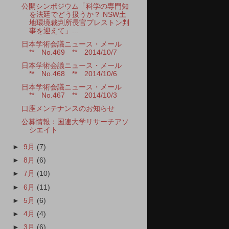
公開シンポジウム「科学の専門知
を法廷でどう扱うか？ NSW土
地環境裁判所長官プレストン判
事を迎えて」...
日本学術会議ニュース・メール
** No.469 ** 2014/10/7
日本学術会議ニュース・メール
** No.468 ** 2014/10/6
日本学術会議ニュース・メール
** No.467 ** 2014/10/3
口座メンテナンスのお知らせ
公募情報：国連大学リサーチアソ
シエイト
►
9月
(7)
►
8月
(6)
►
7月
(10)
►
6月
(11)
►
5月
(6)
►
4月
(4)
►
3月
(6)