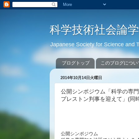
科学技術社会論
Japanese Society for Science an
ブログトップ
このブログについ
2014年10月14日火曜日
公開シンポジウム「科学の専門
プレストン判事を迎えて」(同
公開シンポジウム　
