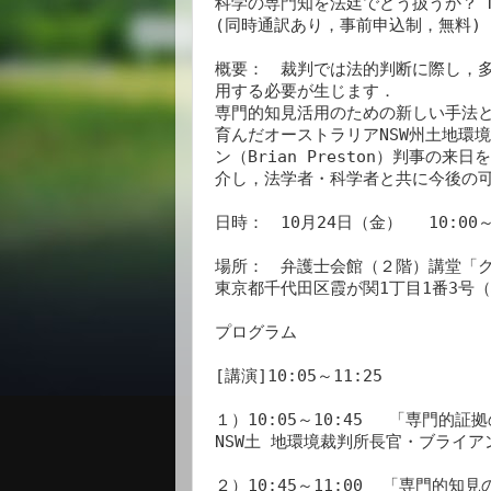
科学の専門知を法廷でどう扱うか？ 
(同時通訳あり，事前申込制，無料)

概要：　裁判では法的判断に際し，
用する必要が生じます．

専門的知見活用のための新しい手法
育んだオーストラリアNSW州土地環
ン（Brian Preston）判事
介し，法学者・科学者と共に今後の可
日時：　10月24日（金） 　10:00～1
場所：　弁護士会館（２階）講堂「ク
東京都千代田区霞が関1丁目1番3号（
プログラム

[講演]10:05～11:25

１）10:05～10:45 　「専門的
NSW土 地環境裁判所長官・ブライア
２）10:45～11:00  「専門的