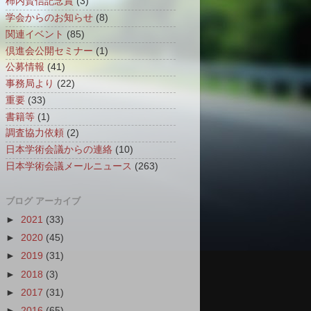
柿内賢信記念賞
(3)
学会からのお知らせ
(8)
関連イベント
(85)
倶進会公開セミナー
(1)
公募情報
(41)
事務局より
(22)
重要
(33)
書籍等
(1)
調査協力依頼
(2)
日本学術会議からの連絡
(10)
日本学術会議メールニュース
(263)
ブログ アーカイブ
►
2021
(33)
►
2020
(45)
►
2019
(31)
►
2018
(3)
►
2017
(31)
►
2016
(65)