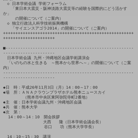
　◇ 日本学術会議 学術フォーラム

　　「東日本大震災・阪神淡路大震災等の経験を国際的にどう活かす
か」

　　　の開催について（ご案内）

　◇ 独立行政法人科学技術振興機構

　　「サイエンスアゴラ2014」の開催について（ご案内）

+++++++++++++++++++++++++++++++++++++++++++++++++++++
+++++++++++++++++++++

■----------------------------------------------------
---------------------

　日本学術会議 九州・沖縄地区会議学術講演会

　「いのちの水と生きる　～熊本から世界へ～」の開催について（ご案
内）

-----------------------------------------------------
---------------------

◆日　時：平成26年11月3日（月）14：00～17：00

◆場　所：ＡＮＡクラウンプラザホテル熊本ニュースカイ

　　　　　（熊本市中央区東阿弥陀寺町2番地）

◆主　催：日本学術会議九州・沖縄地区会議

◆共　催：熊本大学

◆次　第：

  14：00～14：10　開会挨拶

　　　　　　　　　　大西　　隆（日本学術会議会長）

　  　　　　　　　　谷口　　功（熊本大学学長）

　14：10～15：30　講演
