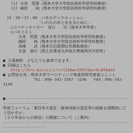
　　(1) 大本　照憲（熊本大学大学院自然科学研究科教授）

　　(2) 嶋田　　純（熊本大学大学院自然科学研究科教授）

　15：30～17：00　パネルディスカッション

　　　　　　　　　「いのちの水と生きるために」

　　○コーディネーター　谷口　　功（熊本大学学長）

　　○パネリスト

　　　　大本　照憲（熊本大学大学院自然科学研究科教授）

　　　　嶋田　　純（熊本大学大学院自然科学研究科教授）

　　　　高峰　　武（熊本日日新聞社常務取締役）

　　　　古賀　俊行（国土交通省九州地方整備局河川部長）

■ 入場無料　どなたでも参加できます。

■ 詳細はこちら

http://krs.bz/scj/c?c=116&m=20553&v=bc850a45
■ お問合せ先：熊本大学マーケティング推進部研究推進ユニット

　　　　　　　　TEL：096-342-3307・3146   FAX：096-342-
3149

■----------------------------------------------------
-------------------

学術フォーラム「東日本大震災・阪神淡路大震災等の経験を国際的にど
う活かすか」

（３０学会からの発信）の開催について（ご案内）

-----------------------------------------------------
------------------
