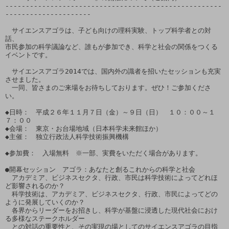
-----------------------------------------------------
---------------------

　サイエンスアゴラは、子ども向けの理科実験、トップ科学者との対
話、

市民参加の科学議論など、誰もが参加でき、科学と社会の関係をつくる
イベントです。

　サイエンスアゴラ2014では、国内外の識者を招いたセッションも充実
させました。

　一同、皆さまのご来場をお待ちしております。ぜひ！ご参加くださ
い。

◆日時：　平成２６年１１月７日（金）～９日（日）　１０：００～１
７：００　

◆会場：　東京・お台場地域（日本科学未来館ほか）

◆主催：　独立行政法人科学技術振興機構

◆参加費：　入場無料　※一部、実費をいただく場合があります。

●開幕セッション　アゴラ：あなたと創るこれからの科学と社会

　アカデミア、ビジネスセクタ、行政、市民は科学技術によってどれほ
ど影響されるのか？

　科学技術は、アカデミア、ビジネスセクタ、行政、市民によってどの
ように発展していくのか？

　各界からリーダーをお招きし、科学が基盤に浸透した現代社会におけ
る多様なステークホルダー

　との対話の重要性と、その実現の場としてのサイエンスアゴラの目指