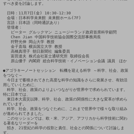
すべき姿を討論します。

　日時：11月7日(金) 10:30-12:30

　会場：日本科学未来館 未来館ホール(7F)

　言語：日本語（同時通訳あり）

　登壇者：

　　ピーター グルックマン ニュージーランド政府首席科学顧問

　　Chen Jian 中国科学技術協会国際交流部事務局長

　　狩野光伸 岡山大学 教授

　　金子直哉 横浜国立大学 教授

　　高橋真理子 朝日新聞社 編集委員

　　富田達夫 株式会社富士通研究所 取締役会長

　　原山優子 内閣府 総合科学技術・イノベーション会議 議員　ほか

●アゴラキーノートセッション　転機を迎える科学 ～科学、社会、政策
をつなぐ～

　今日まで蓄積されてきた高度な科学の知識をさらに発展させ、有効活
用していくために、

　科学、社会、政策のよりよいつながりが世界中で求められています。
特に日本では、

　東日本大震災以降、科学、社会、政策の関係性に大きな変革が求めら
れています。

　科学、社会、政策をつなぐために、これまで世界中で様々な取り組み
が進められてきました。

　このセッションでは、欧・米、アジア、アフリカから科学技術に関わ
る著名なリーダーを

　招き、21世紀の科学の役割と責任、社会との関係について討論しま
す。
