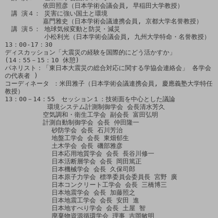
　　　　　　依田照彦（日本学術会議会員, 早稲田大学教授）

　講 演４： 災害に強い国土と環境

　　　　　　嘉門雅史（日本学術会議連携会員, 京都大学名誉教授）

　講 演５： 地球気候変動と防災・減災

　　　　　  小松利光（日本学術会議会員, 九州大学特命・名誉教授）

13：00‐17：30

ディスカッション「大震災の経験を国際的にどう活かすか」

(14：55－15：10 休憩)

パネリスト：「東日本大震災の総合対応に関する学協会連絡会」 各学会
の代表者 )

コーディネータ ：米田雅子（日本学術会議連携会員, 慶應義塾大学特任
教授）

13：00－14：55　セッション１：技術面を中心とした議論

　　　      環境システム計測制御学会 会長清水芳久

　　　　　　空気調和・衛生工学会 副会長 富田弘明

　　　　　　計測自動制御学会 会長 仲田隆一

            砂防学会 会長 石川芳治

            地盤工学会 会長 東畑郁生

            土木学会 会長 磯部雅彦

            日本応用地質学会 会長 長谷川修一

            日本活断層学会 会長 岡田篤正

            日本機械学会 会長 久保司郎

            日本原子力学会 標準委員会委員長 宮野 廣

            日本コンクリート工学会 会長 三橋博三

            日本地震学会 会長 加藤照之

            日本地震工学会 会長 安田 進

            日本地すべり学会 会長 土屋 智

            廃棄物資源循環学会 理事 吉岡敏明
