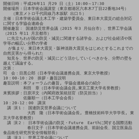
開催日時：平成26年11 月29 日（土）10:00～17:30

開催場所：日本学術会議講堂（東京都港区六本木7丁目22番地34号）

　　（東京メトロ千代田線乃木坂駅 出口５）

主催：日本学術会議土木工学・建築学委員会、東日本大震災の総合対応
に関する学協会連絡会

開催趣旨： 国連防災世界会議（2015 年3 月仙台市）、世界工学会議
（2015 年11 月京都市）

　に先立ちわが国の防災・減災に関連する諸学会、および社会経済や医
学等の幅広い分野の学者

  が集まり、東日本大震災・阪神淡路大震災をはじめとするこれまでの
自然災害から得られた

　知見を、世界の防災・減災にどう活かしていくべきかを、分野の壁を
越えて議論する。

次第：

司　会：目黒公郎（日本学術会議連携会員、東京大学教授）

10：00‐10：20　挨拶・趣旨説明

趣旨説明：本フォーラムの趣旨, 学協会連絡会の紹介　 

　　　　　和田　章（日本学術会議会員,東京工業大学名誉教授）

来賓挨拶：日原洋文（内閣府政策統括官（防災担当））

　　　　　佐藤順一（日本工学会会長）

10：20‐12：00　講演

　講 演１： 国連防災世界会議について

　　　　　　大西　隆（日本学術会議会長, 豊橋技術科学大学学長, 東
京大学名誉教授）

　講 演２： 日本学術会議の防災・Future　Earthに関する国際活動

　　　　　　春日文子（日本学術会議連携会員、前副会長、国立医薬品
食品衛生研究所安全情報部長）

　講 演３： 世界工学会議について
