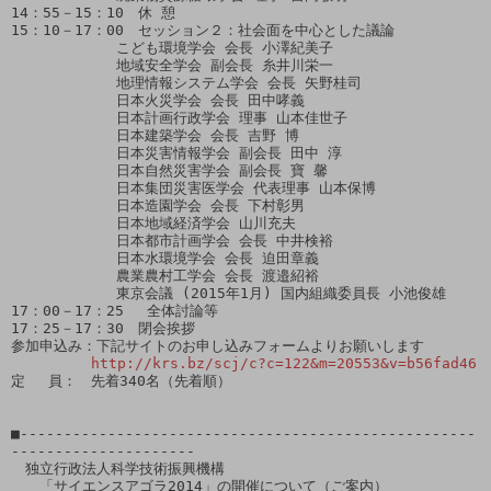
14：55－15：10　休 憩

15：10－17：00　セッション２：社会面を中心とした議論

            こども環境学会 会長 小澤紀美子

            地域安全学会 副会長 糸井川栄一

            地理情報システム学会 会長 矢野桂司

            日本火災学会 会長 田中哮義

            日本計画行政学会 理事 山本佳世子

            日本建築学会 会長 吉野 博

            日本災害情報学会 副会長 田中 淳

            日本自然災害学会 副会長 寶 馨

            日本集団災害医学会 代表理事 山本保博

            日本造園学会 会長 下村彰男

            日本地域経済学会 山川充夫

            日本都市計画学会 会長 中井検裕

            日本水環境学会 会長 迫田章義

            農業農村工学会 会長 渡邉紹裕

            東京会議 (2015年1月) 国内組織委員長 小池俊雄

17：00－17：25　 全体討論等

17：25－17：30　閉会挨拶

参加申込み：下記サイトのお申し込みフォームよりお願いします

http://krs.bz/scj/c?c=122&m=20553&v=b56fad46
定　 員：　先着340名（先着順）

■----------------------------------------------------
---------------------

　独立行政法人科学技術振興機構

　　「サイエンスアゴラ2014」の開催について（ご案内）
