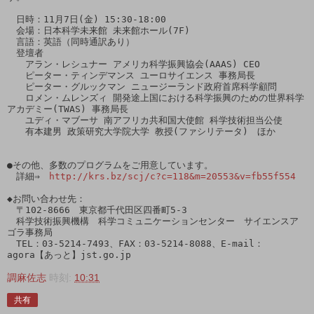
　日時：11月7日(金) 15:30-18:00

　会場：日本科学未来館 未来館ホール(7F)

　言語：英語（同時通訳あり）

　登壇者

　　アラン・レシュナー アメリカ科学振興協会(AAAS) CEO

　　ピーター・ティンデマンス ユーロサイエンス 事務局長

　　ピーター・グルックマン ニュージーランド政府首席科学顧問

　　ロメン・ムレンズィ 開発途上国における科学振興のための世界科学
アカデミー(TWAS) 事務局長

　　ユディ・マブーサ 南アフリカ共和国大使館 科学技術担当公使

　　有本建男 政策研究大学院大学 教授(ファシリテータ)　ほか

●その他、多数のプログラムをご用意しています。

　詳細⇒　
http://krs.bz/scj/c?c=118&m=20553&v=fb55f554
◆お問い合わせ先：

　〒102-8666　東京都千代田区四番町5-3

　科学技術振興機構　科学コミュニケーションセンター　サイエンスア
ゴラ事務局

　TEL：03-5214-7493、FAX：03-5214-8088、E-mail：
調麻佐志
時刻:
10:31
共有