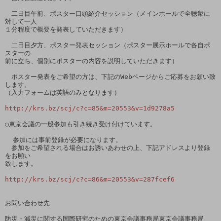
　二日目午前、ポスター口頭紹介セッション（メインホールで全聴衆に
対して一人

１分程度で概要を発表していただきます）

　二日目夕方、ポスター発表セッション（ポスター展示ホールで各自ポ
スターの

前に立ち、個別にポスターの内容を説明していただきます）

　ポスター発表をご希望の方は、下記のWebページからご応募をお願い致
します。

（入力フォームは英語のみとなります）

http://krs.bz/scj/c?c=85&m=20553&v=1d9278a5
○東京会議の一般参加も引き続き受け付けています。

  参加には事前登録が必要になります。

　参加をご希望される場合はお誘いあわせの上、下記アドレスより登録
をお願い

致します。

http://krs.bz/scj/c?c=86&m=20553&v=287fcef6
お問い合わせ先　

防災・減災に関する国際研究のための東京会議事務局東京会議事務局　
