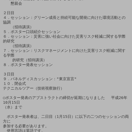
　　懇親会

２日目

４．セッション：グリーン成長と持続可能な開発に向けた環境活動との
協調

　　（招待講演） 

５．ポスター口頭紹介セッション

６．セッション：災害に強い社会に向けた災害リスク軽減に関する学際
的研究

　　（招待講演）

７．セッション：リスクマネージメントに向けた災害リスク軽減に関す
る学際

    的研究（招待講演）

８．ポスター発表セッション

３日目

９．パネルディスカッション："東京宣言"

１０．閉会式

テクニカルツアー（技術視察旅行）

○ポスター発表のアブストラクトの締切が延期になりました 　平成26年
10月15日

（水）まで

　ポスター発表者は、二日目（1月15日）に以下の二つのセッションの両
方に

参加する必要があります。

　使用言語は英語です。
