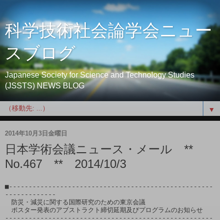
科学技術社会論学会ニュー
スブログ
Japanese Society for Science and Technology Studies
(JSSTS) NEWS BLOG
▼
2014年10月3日金曜日
日本学術会議ニュース・メール **
No.467 ** 2014/10/3
■----------------------------------------------------
-------------

　防災・減災に関する国際研究のための東京会議

　ポスター発表のアブストラクト締切延期及びプログラムのお知らせ

-----------------------------------------------------