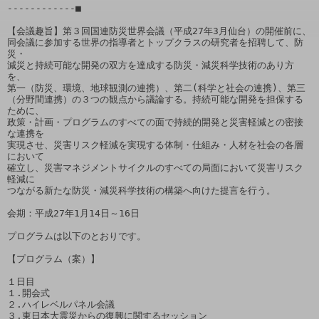
------------■

【会議趣旨】第３回国連防災世界会議（平成27年3月仙台）の開催前に、

同会議に参加する世界の指導者とトップクラスの研究者を招聘して、防
災・

減災と持続可能な開発の双方を達成する防災・減災科学技術のあり方
を、

第一（防災、環境、地球観測の連携）、第二(科学と社会の連携)、第三

（分野間連携）の３つの観点から議論する。持続可能な開発を担保する
ために、

政策・計画・プログラムのすべての面で持続的開発と災害軽減との密接
な連携を

実現させ、災害リスク軽減を実現する体制・仕組み・人材を社会の各層
において

確立し、災害マネジメントサイクルのすべての局面において災害リスク
軽減に

つながる新たな防災・減災科学技術の構築へ向けた提言を行う。

会期：平成27年1月14日～16日

プログラムは以下のとおりです。

【プログラム（案）】

１日目

１.開会式 

２.ハイレベルパネル会議　

３.東日本大震災からの復興に関するセッション 
