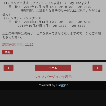
（1）コンビニ決済（セブンイレブン以外） / Pay-easy決済

　　日　時：　2014年10月 9日（木） AM 0:00 - AM 7:00

　　　　　（表記時間、ご対象となる決済サービスはご利用いただけま
せん）

（2）システムメンテナンス 

　　日　時：　2014年10月14日（火） AM 1:00 - AM 5:00

　　　　　2014年10月27日（月） AM 1:00 - AM 5:00

上記の時間帯は決済サービスを利用できなくなりますので、予めご承知
おきください。
調麻佐志
時刻:
11:12
共有
‹
›
ホーム
ウェブ バージョンを表示
Powered by
Blogger
.