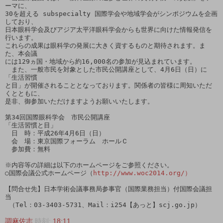
ーマに、

30を超える subspecialty 国際学会や地域学会がシンポジウムを企画
しており、

日本眼科学会及びアジア太平洋眼科学会からも世界に向けた情報発信を
行います。

これらの成果は眼科学の発展に大きく資するものと期待されます。ま
た、本会議

には129ヵ国・地域から約16,000名の参加が見込まれています。

　また、一般市民を対象とした市民公開講座として、4月6日（日）に
「生活習慣

と目」が開催されることとなっております。関係者の皆様に周知いただ
くとともに、

是非、御参加いただけますようお願いいたします。

第34回国際眼科学会　市民公開講座

「生活習慣と目」

　日　時：平成26年4月6日（日）

　会　場：東京国際フォーラム　ホールＣ

　参加費：無料

※内容等の詳細は以下のホームページをご参照ください。

○国際会議公式ホームページ（
http://www.woc2014.org/）
【問合せ先】日本学術会議事務局参事官（国際業務担当）付国際会議担
当

 （Tel：03-3403-5731、Mail：i254【あっと】scj.go.jp）
調麻佐志
時刻:
18:11