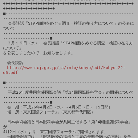
+++++++++++++++++++++++++++++++++++++++++++++++++++++
+++++++++++++++++++++

■----------------------------------------------------
--------------------

  会長談話「STAP細胞をめぐる調査・検証の在り方について」の公表に
ついて

-----------------------------------------------------
-------------------■

　３月１９日（水）、会長談話「STAP細胞をめぐる調査・検証の在り方
について」

を公表しましたので、お知らせします。

　会長談話

http://www.scj.go.jp/ja/info/kohyo/pdf/kohyo-22-
d6.pdf
■----------------------------------------------------
--------------------

  平成26年度共同主催国際会議「第34回国際眼科学会」の開催について

-----------------------------------------------------
-------------------■

　会　期：平成26年4月2日（水）～4月6日（日）［5日間］

　場　所：東京国際フォーラム（東京都千代田区）

　日本学術会議と日本眼科学会が共同主催する「第34回国際眼科学会」
が、

4月2日（水）より、東京国際フォーラムで開催されます。

　当国際会議では、「眼科医療の進歩と世界の失明予防への貢献」をテ