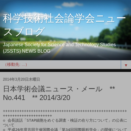
科学技術社会論学会ニュー
スブログ
Japanese Society for Science and Technology Studies
(JSSTS) NEWS BLOG
▼
2014年3月20日木曜日
日本学術会議ニュース・メール **
No.441 ** 2014/3/20
+++++++++++++++++++++++++++++++++++++++++++++++++++++
+++++++++++++++++++++

◇ 会長談話「STAP細胞をめぐる調査・検証の在り方について」の公表に
ついて

◇ 平成26年度共同主催国際会議「第34回国際眼科学会」の開催について
