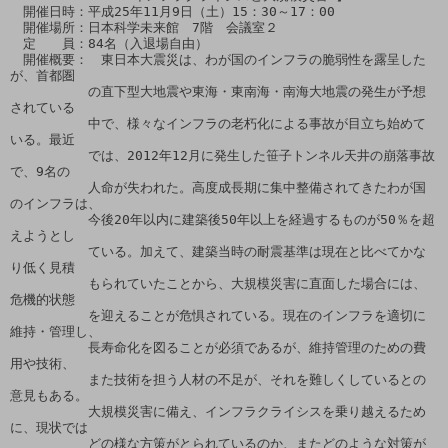
　開催日時：平成25年11月9日（土）15：30～17：00　　　　

　開催場所：日本科学未来館　7階　会議室２

　定　　員：84名（入退場自由）

　開催概要：　東日本大震災は、わが国のインフラの脆弱性を露呈した
が、首都圏

　　　　　　の直下型大地震や東海・東南海・南海大地震の発生が予想
されている

　　　　　　中で、様々なインフラの老朽化による事故が目立ち始めて
いる。最近

　　　　　　では、2012年12月に発生した笹子トンネル天井の崩落事故
で、9名の

　　　　　　人命が失われた。高度成長期に集中整備されてきたわが国
のインフラは、

　　　　　　今後20年以内に建築後50年以上を経過するものが50％を超
えようとし

　　　　　　ている。加えて、建築当時の耐震基準は現在と比べてかな
り低く見積

　　　　　　もられていたことから、大規模災害に直面した場合には、
危機的状態

　　　　　　を迎えることが危惧されている。現在のインフラを適切に
維持・管理し、

　　　　　　長寿命化を図ることが必須であるが、維持管理のための費
用や技術、

　　　　　　また技術を担う人材の不足が、それを難しくしているとの
意見もある。

　　　　　　大規模災害に備え、インフラクライシスを乗り越えるため
に、現状では

　　　　　　どの様な方策がとられているのか、またどのような対策が