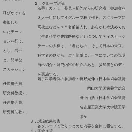
         　　 ２．グループ討論

　　　　　　　　　若手アカデミー委員＋部外からの研究者（参加者を
呼びかけ）を

　　　　　　　　　３人一組にして４グループ程度作る。各グループに
参加した

　　　　　　　　　高校生などを１５名前後入れ、あらかじめ決めてお
いたテーマ

　　　　　　　　　（生命科学や先端医療など）についてディスカッシ
ョンを行う。

　　　　　　　　　テーマの大枠は、「君たちの、そして日本の未来」
とし、若手

　　　　　　　　　科学者の側から、ごく簡単にテーマについての説明
と、簡単な

　　　　　　　　　自己紹介・研究内容の紹介のあと、参加者とのディ
スカッション

　　　　　　　　　を実施する。

　　　　　　　　　若手科学者側の参加者：狩野光伸（日本学術会議特
任連携会員、

　　　　　　　　　　　　　　　　　　　　　　岡山大学医歯薬学総合
研究科教授）、

　　　　　　　　　　　　　　　　　　　　田中由浩（日本学術会議特
任連携会員、

　　　　　　　　　　　　　　　　　　　　名古屋工業大学大学院工学
研究科助教）、

　　　　　　　　　　　　　　　　　　　　ほか

　　　　　　　３．討論結果報告

　　　　　　　　　各グループで取りまとめた内容を全体に報告する。

　　　　　　　４．閉会挨拶
