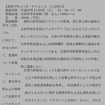
 【高校で学ぶべき「サイエンス」とは何か】

　開催日時：平成25年11月9日（土）　15：30～17：00

　開催会場：日本科学未来館７階　みらいCANホール

　定　　員：300名（予定）

　開催概要：　国民の科学技術リテラシーの育成、理工系人材の確保や
浮きこぼれ

　　　　　　る科学好き生徒のフォローアップはこのままでよいのだろ
うか。

　　　　　　本シンポジウムでは、日本の中等教育が抱える課題の解決
に向けて、

　　　　　　日本学術会議をはじめ関係機関・団体が横断的に議論を始
めるための

　　　　　　キックオフイベントである。次期学習指導要領改訂に向け
て、普通科

　　　　　　高校生全員必修の高校理科共通科目の可能性とその中身に
ついて多角

　　　　　　的に議論したい。

　　　　　　　文系の高校生にとっても魅力的かつエッセンシャルズな
「サイエンス」

            とは？科学技術立国として必要な科学力とは？今回は特
に、東日本大

            震災と福島原発事故を再考し、防災教育としての地学分
野および放射

            線やエネルギーに関する物理分野をも含む国民全員にと
って必要不可

            欠なサイエンス・リテラシーとは何か、さらに、それを
いつどのよう
