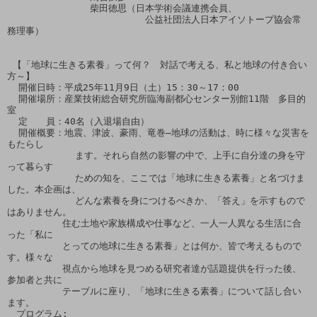
　　　　　　　　　柴田徳思（日本学術会議連携会員、

　　　　　　　　　　　　　　　公益社団法人日本アイソトープ協会常
務理事）

 【「地球に生きる素養」って何？　対話で考える、私と地球の付き合い
方～】

  開催日時：平成25年11月9日（土）15：30～17：00

  開催場所：産業技術総合研究所臨海副都心センター別館11階　多目的
室

  定　　員：40名（入退場自由）

  開催概要：地震、津波、豪雨、竜巻―地球の活動は、時に様々な災害を
もたらし

            ます。それら自然の影響の中で、上手に自分達の身を守
って暮らす

            ための知を、ここでは「地球に生きる素養」と名づけま
した。本企画は、

            どんな素養を身につけるべきか、「答え」を示すもので
はありません。

　　　　　　住む土地や家族構成や仕事など、一人一人異なる生活に合
った「私に

　　　　　　とっての地球に生きる素養」とは何か、皆で考えるもので
す。様々な

　　　　　　視点から地球を見つめる研究者達が話題提供を行った後、
参加者と共に

　　　　　　テーブルに座り、「地球に生きる素養」について話し合い
ます。

　プログラム:
