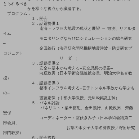
とられるべき

　　　　　　かを様々な視点から議論する。

　プログラム：

　　　　　　　１．開会

　　　　　　　２．話題提供１

　　　　　　　　　南海トラフ巨大地震の現状と展望 ― 観測、リアルタ
イム

　　　　　　　　　モニタリングならびにシミュレーションの総合研究 
―

　　　　　　　　　金田義行（海洋研究開発機構地震津波・防災研究プ
ロジェクト

　　　　　　　　　　　　　　リーダー）

　　　　　　　３．話題提供２

　　　　　　　　　安全を基本から考える―安全思想の提案―

　　　　　　　　　向殿政男（日本学術会議連携会員、明治大学名誉教
授）

　　　　　　　４．話題提供３

　　　　　　　　　都市インフラを考える―笹子トンネル事故から学ぶも
の―

　　　　　　　　　齋藤宏保（中部大学教授、元NHK解説主幹）

　　　　　　　５．パネル討論

　 　　　　　 　　パネリスト：柴田徳思、金田義行、向殿政男、齋藤
宏保

　　　　　　　　　コーディネーター：室伏きみ子（日本学術会議第二
部会員、

     　　　　　　　　　　　 　お茶の水女子大学名誉教授／寄附研究
部門教授）

　　　　　　　６．閉会挨拶
