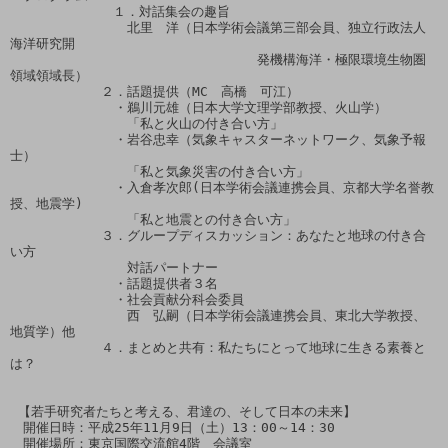
    　　　    １．対話集会の趣旨

　　　　　　　　　北里　洋（日本学術会議第三部会員、独立行政法人
海洋研究開

　　　　　　　　　　　　　　　　　　　発機構海洋・極限環境生物圏
領域領域長）

　　　　　　　２．話題提供（MC　高橋　可江）

　　　　　　　　・鵜川元雄（日本大学文理学部教授、火山学）

　　　　　　　　　「私と火山の付き合い方」

　　　　　　　　・岩谷忠幸（気象キャスターネットワーク、気象予報
士）

　　　　　　　　　「私と気象災害の付き合い方」

　　　　　　　　・入倉孝次郎(日本学術会議連携会員、京都大学名誉教
授、地震学)

　　　　　　　　　「私と地震との付き合い方」

　　　　　　　３．グループディスカッション：あなたと地球の付き合
い方

　　　　　　　　　対話パートナー

　　　　　　　　・話題提供者３名

　　　　　　　　・社会貢献分科会委員

　　　　　　　　　西　弘嗣（日本学術会議連携会員、東北大学教授、
地質学）他

　　　　　　　４．まとめと共有：私たちにとって地球に生きる素養と
は？

 【若手研究者たちと考える、君達の、そして日本の未来】

　開催日時：平成25年11月9日（土）13：00～14：30

　開催場所：東京国際交流館4階　会議室
