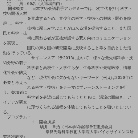
　定　　員：60名（入退場自由）

  開催概要：　日本学術会議若手アカデミーでは、次世代を担う科学・
技術関係人材

　　　　　　を育成するため、青少年の科学・技術への興味・関心を喚
起し、科学・

　　　　　　技術に親しみ学ぶことが出来る場を提供すること、また国
民と科学・技

　　　　　　術に関わる者が直接対話する双方向のコミュニケーション
を実現し、

　　　　　　国民の声を国の研究開発に反映すること等を目的とした活
動を行っている。

　　　　　　　サイエンスアゴラ2013において、様々な最先端科学・技
術分野の若手

　　　　　　科学者と高校生・大学生らが、生命科学や先端医療、情報
化社会や防災

　　　　　　など、現代社会に欠かせないキーワード（例えば2050年に
必要と考えら

　　　　　　れる科学・技術）をテーマにブレーンストーミングを行
う。参加者に

　　　　　　科学者を身近に感じてもらうとともに、議論の面白さ、ア
イデアが研究

　　　　　　に形づくられる過程を体験してもらうことを狙いとしてい
る。

　プログラム：

　　　　　　　１．開会挨拶

　　　　　　  　　駒井　章治（日本学術会議特任連携会員、

　　　　　　　　　　 奈良先端科学技術大学院大学バイオサイエンス研
究科准教授）
