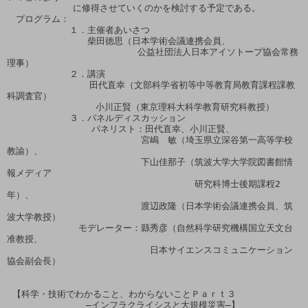
            に修得させていくのかを検討する予定である。

　プログラム：

　　　　　　　１．主催者あいさつ　

　　　　　　　　　柴田徳思（日本学術会議連携会員、

　　　　　　　　　　　　　　 公益社団法人日本アイソトープ協会常務
理事）

　　　　　　　２．講演

　　　　　　　　  田代直幸（文部科学省初等中等教育局教育課程課教
科調査官）

      　　　　　  小川正賢（東京理科大科学教育研究科教授）

　　　　　　　３．パネルディスカッション

　　　　　　　    パネリスト：田代直幸、小川正賢、

　　　　　　　　　　　　　　　宮嶋　敏（埼玉県立深谷第一高等学校
教諭）、

　　　　　　　　　　　　　　　下山佳那子（筑波大学大学院図書館情
報メディア

　　　　　　　　　　　　　　　　　　　　　研究科博士後期課程2
年）、

　　　　　　　　　　　　　　　渡辺政隆（日本学術会議連携会員、筑
波大学教授）

　　　　　　　　モデレーター：縣秀彦（自然科学研究機構国立天文台
准教授、

　　　　　　　　　　　　　　　　日本サイエンスコミュニケーション
協会副会長）

 【科学・技術でわかること、わからないことＰａｒｔ３

   　　　　　　　―インフラクライシスと大規模災害―】
