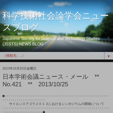
科学技術社会論学会ニュー
スブログ
Japanese Society for Science and Technology Studies
(JSSTS) NEWS BLOG
▼
2013年10月25日金曜日
日本学術会議ニュース・メール **
No.421 ** 2013/10/25
■----------------------------------------------------
---------------------

　　サイエンスアゴラ２０１３におけるシンポジウムの開催について

-----------------------------------------------------
--------------------■
