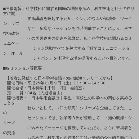
■開催趣旨：科学技術に関する国民の理解を深め、科学技術と社会の在り
方に関

　　　　　　する議論を喚起するため、シンポジウムや講演会、ワーク
ショップ

　　　　　　など、多様なセッションを同時開催することにより、科学
技術政策

　　　　　　への国民参画の促進を視野に、広く科学技術に関わるコミ
ュニケー

            ション活動すべてを包含する「科学コミュニケーショ
ン・オール

            ジャパン」を体現する場を提供することを目的とする。

■各セッション等概要：

 【若者に発信する日本学術会議＜知の航海＞シリーズから】

　開催日時：平成25年11月９日（土）13：00～14：30

　開催会場：日本科学未来館　7階　会議室2

　定　　員：84名（入退場自由）

　開催概要：　日本学術会議は中学生・高校生の科学への関心を高める
ことを

　　　　　　ねらいとして、〈知の航海〉シリーズを企画してきた。こ
の

　　　　　　セッションでは、執筆者３氏が登壇して、〈知の航海〉シ
リーズ

　　　　　　に込めたメッセージを披歴していただく。さらに来場者と
の交流

　　　　　　も含めて、科学者から若者に向けた発信の今日的意義につ