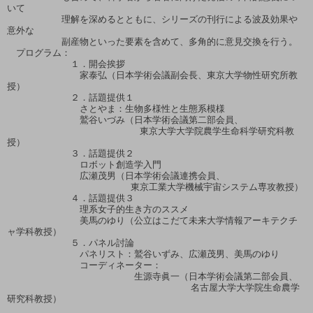
いて

　　　　　　理解を深めるとともに、シリーズの刊行による波及効果や
意外な

　　　　　　副産物といった要素を含めて、多角的に意見交換を行う。

　プログラム：

　　　　　　　１．開会挨拶

　　　　　　　　家泰弘（日本学術会議副会長、東京大学物性研究所教
授）

　　　　　　　２．話題提供１

　　　　　　　　さとやま：生物多様性と生態系模様

　　　　　　　　鷲谷いづみ（日本学術会議第二部会員、

　　　　　　　　　　　　　　 東京大学大学院農学生命科学研究科教
授）

　　　　　　　３．話題提供２

　　　　　　　　ロボット創造学入門

　　　　　　　　広瀬茂男（日本学術会議連携会員、

　　　　　　　　　　　　　 東京工業大学機械宇宙システム専攻教授）

　　　　　　　４．話題提供３

　　　　　　　　理系女子的生き方のススメ

　　　　　　　　美馬のゆり（公立はこだて未来大学情報アーキテクチ
ャ学科教授）

　　　　　　　５．パネル討論

　　　　　　　　パネリスト：鷲谷いずみ、広瀬茂男、美馬のゆり

　　　　　　　　コーディネーター：

　　　　　　　　　　　　　　生源寺眞一（日本学術会議第二部会員、

　　　　　　　　　　　　　　　　　　　  名古屋大学大学院生命農学
研究科教授）
