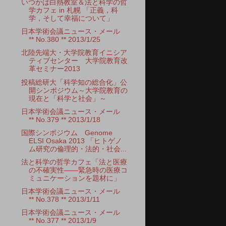
いつかは白熱教室＆法と科学の哲
学カフェ in 札幌 「正義，科
学，そして幸福について」
日本学術会議ニュース・メール
** No.380 ** 2013/1/25
北陸先端大・大学院教育イニシア
ティブセンター 大学院教育改
革セミナー2013
投稿総研大「科学知の総合化」公
開シンポジウム～大学院教育の
現在と「科学と社会」～
日本学術会議ニュース・メール
** No.379 ** 2013/1/18
国際シンポジウム Genome
ELSI Osaka 2013 「ヒトゲノ
ム研究の倫理的・法的・社会...
法と科学の哲学カフェ「法と医療
の不確実性――緊急時の医療コ
ミュニケーションを題材に」
日本学術会議ニュース・メール
** No.378 ** 2013/1/11
日本学術会議ニュース・メール
** No.377 ** 2013/1/9