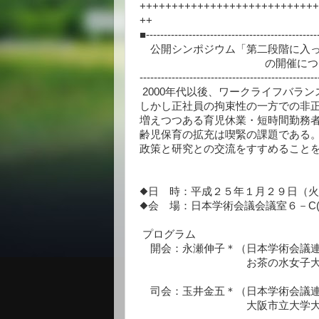
++++++++++++++++++++++++++++
++
■------------------------------------------------
公開シンポジウム「第二段階に入っ
の開催について（
-------------------------------------------------
2000年代以後、ワークライフバラ
しかし正社員の拘束性の一方での非
増えつつある育児休業・短時間勤務
齢児保育の拡充は喫緊の課題である
政策と研究との交流をすすめること
◆日 時：平成２５年１月２９日（火
◆会 場：日本学術会議会議室６－C(
プログラム
開会：永瀬伸子＊（日本学術会議連
お茶の水女子大学大学院人
司会：玉井金五＊（日本学術会議連
大阪市立大学大学院経