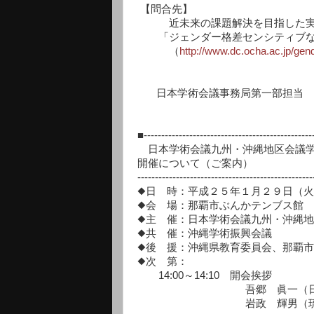
【問合先】
近未来の課題解決を目指した実証
「ジェンダー格差センシティブな
（
http://www.dc.ocha.ac.jp/ge
日本学術会議事務局第一部担当 嶋津（T
■------------------------------------------------
日本学術会議九州・沖縄地区会議学
開催について（ご案内）
-------------------------------------------------
◆日 時：平成２５年１月２９日（
◆会 場：那覇市ぶんかテンブス館 ４
◆主 催：日本学術会議九州・沖縄
◆共 催：沖縄学術振興会議
◆後 援：沖縄県教育委員会、那覇
◆次 第：
14:00～14:10 開会挨拶
吾郷 眞一（日本学術会議
岩政 輝男（琉球大