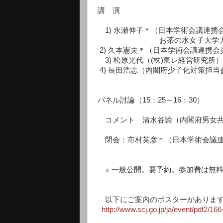
講 演
1) 永瀬伸子＊（日本学術会議連携
お茶の水女子大学大学院人
2) 久本憲夫＊（日本学術会議連携
3) 松原光代（(株)東レ経営研究所）
4) 長田浩志（内閣府少子化対策担当
パネル討論（15：25～16：30）
コメント 清水谷諭（内閣府男女共
閉会：市村英彦＊（日本学術会議連
※ 一般公開。要予約。参加費は無料
以下にご案内のポスターがありま
http://www.scj.go.jp/ja/event/pdf2/166