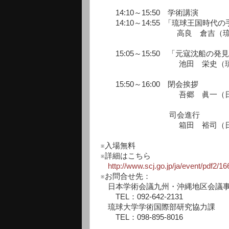
14:10～15:50 学術講演
14:10～14:55 「琉球王国
高良 倉吉（琉球大学
15:05～15:50 「元寇沈船の
池田 栄史（琉球大学
15:50～16:00 閉会挨拶
吾郷 眞一（日本学術会議
司会進行
箱田 裕司（日本学術会議
※入場無料
※詳細はこちら
http://www.scj.go.jp/ja/event/pdf2/1
※お問合せ先：
日本学術会議九州・沖縄地区会議事
TEL：092‐642‐2131
琉球大学学術国際部研究協力課
TEL：098‐895‐8016