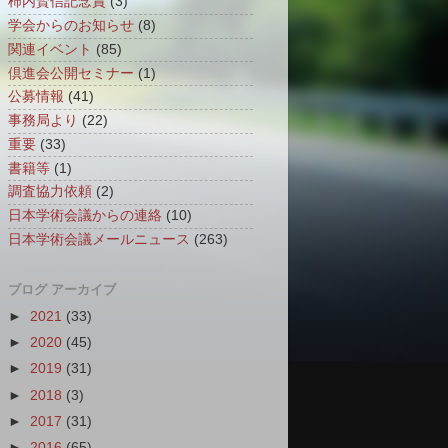
柿内賢信記念賞
(3)
学会からのお知らせ
(8)
関連イベント
(85)
倶進会公開セミナー
(1)
公募情報
(41)
事務局より
(22)
重要
(33)
書籍等
(1)
調査協力依頼
(2)
日本学術会議からの連絡
(10)
日本学術会議メールニュース
(263)
ブログ アーカイブ
►
2021
(33)
►
2020
(45)
►
2019
(31)
►
2018
(3)
►
2017
(31)
►
2016
(65)