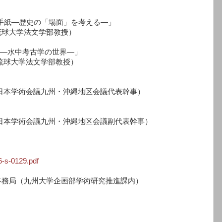
時代の手紙―歴史の「場面」を考える―」
法文学部教授）
発見―水中考古学の世界―」
法文学部教授）
九州・沖縄地区会議代表幹事）
九州・沖縄地区会議副代表幹事）
66-s-0129.pdf
務局（九州大学企画部学術研究推進課内）