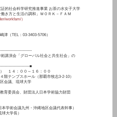
的社会科学研究推進事業 お茶の水女子大学
働き方と生活の調和」ＷＯＲＫ－ＦＡＭ
nder/workfam/）
EL：03-3403-5706）
-------------------------
術講演会「グローバル社会と共生社会」の
------------------------■
火） １４：００～１６：００
階テンブスホール（那覇市牧志3-2-10）
地区会議、琉球大学
市教育委員会、財団法人日本学術協力財団
九州・沖縄地区会議代表幹事）
学長）