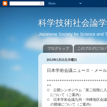
科学技術社会論
Japanese Society for Science an
ブログトップ
このブログについ
2013年1月21日月曜日
日本学術会議ニュース・メール ** No
++++++++++++++++++++++++++++
++
◇ 公開シンポジウム「第二段階に
について（ご案内）
◇ 日本学術会議九州・沖縄地区会
の開催について（ご案内）