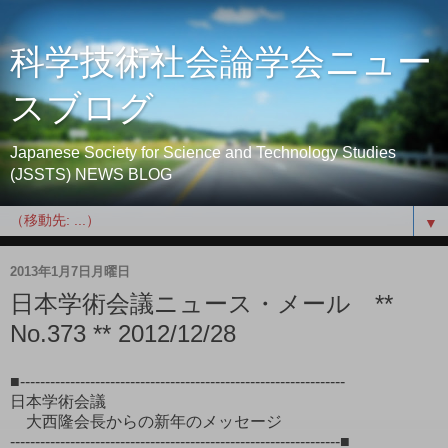
科学技術社会論学会ニュー
スブログ
Japanese Society for Science and Technology Studies
(JSSTS) NEWS BLOG
▼
2013年1月7日月曜日
日本学術会議ニュース・メール **
No.373 ** 2012/12/28
■-----------------------------------------------------------------
日本学術会議
大西隆会長からの新年のメッセージ
------------------------------------------------------------------■