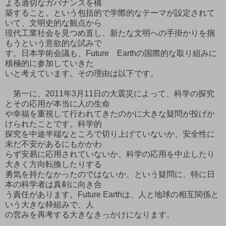
よる適切なガバナンスを構
築すること。という包括的で学際的なテーマが設定されて
いて、文明史的な観点から
現代工業社会を見つめ直し、新たな文明への手掛かりを掴
もうという意欲的な試みで
す。日本学術会議も、Future Earthの国際的な取り組みに
積極的に参加していきた
いと考えています。その理由は以下です。
第一に、2011年3月11日の大震災によって、科学の探究
とその応用が本当に人の生命
や幸福を重視して行われてきたのかに大きな疑問が投げか
けられたことです。科学的
探究を中途半端なところで切り上げていないか、安全性に
未だ不安があるにもかかわ
らず安易に応用されていないか、科学の応用を中止したり
大きく方向転換したりする
勇気を持たなかったのではないか、という疑問に、特に日
本の科学者は真剣に向き合
う責任があります。Future Earthは、人と地球の相互関係と
いう大きな枠組みで、人
の営みを再考する大きなきっかけになります。