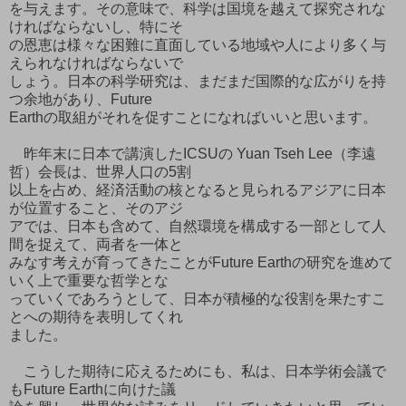
を与えます。その意味で、科学は国境を越えて探究されな
ければならないし、特にそ
の恩恵は様々な困難に直面している地域や人により多く与
えられなければならないで
しょう。日本の科学研究は、まだまだ国際的な広がりを持
つ余地があり、Future
Earthの取組がそれを促すことになればいいと思います。
昨年末に日本で講演したICSUの Yuan Tseh Lee（李遠
哲）会長は、世界人口の5割
以上を占め、経済活動の核となると見られるアジアに日本
が位置すること、そのアジ
アでは、日本も含めて、自然環境を構成する一部として人
間を捉えて、両者を一体と
みなす考えが育ってきたことがFuture Earthの研究を進めて
いく上で重要な哲学とな
っていくであろうとして、日本が積極的な役割を果たすこ
とへの期待を表明してくれ
ました。
こうした期待に応えるためにも、私は、日本学術会議で
もFuture Earthに向けた議