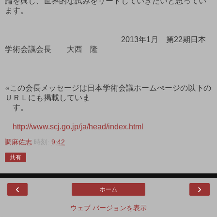
論を興し、世界的な試みをリードしていきたいと思ってい
ます。
2013年1月 第22期日本
学術会議会長 大西 隆
※この会長メッセージは日本学術会議ホームぺージの以下の
ＵＲＬにも掲載していま
す。
http://www.scj.go.jp/ja/head/index.html
調麻佐志
時刻:
9:42
共有
‹
›
ホーム
ウェブ バージョンを表示