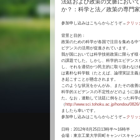
法廷および政策の文脈において
か？：科学と法／政策の専門家
参加申し込みはこちらからどうぞ→
クリッ
背景と目的：
政策のための科学が各国で注目を集める中
ビデンスの活用が促進されています。
我が国においては科学技術政策に限らず様
の課題でした。しかし、科学的エビデンス
し、それを適切かつ民主的に取り扱わなけ
は素朴な科学観（たとえば、論理実証主義
き起こすことが懸念されます。
このような状況をかんがみ、またその改善
科学的エビデンスの不定性がどのように扱
た。
なお，連動して法廷に例をとった科学
（
http://www.sci.tohoku.ac.jp/hondou/0826/
ましたら幸いです。
参加申し込みはこちらからどうぞ→
クリッ
日時：
2012
年
8
月
25
日
13
時半〜
16
時半
会場：東京工業大学田町キャンパスキャン