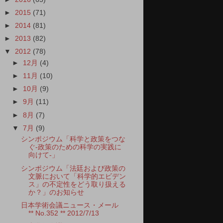
►
2015
(71)
►
2014
(81)
►
2013
(82)
▼
2012
(78)
►
12月
(4)
►
11月
(10)
►
10月
(9)
►
9月
(11)
►
8月
(7)
▼
7月
(9)
シンポジウム「科学と政策をつな
ぐ-政策のための科学の実践に
向けて-」
シンポジウム「法廷および政策の
文脈において「科学的エビデン
ス」の不定性をどう取り扱える
か？」のお知らせ
日本学術会議ニュース・メール
** No.352 ** 2012/7/13