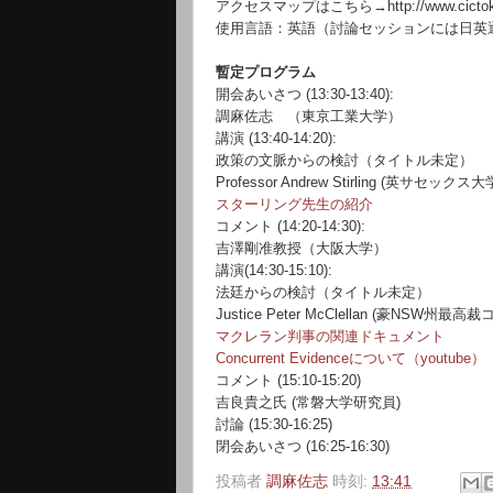
アクセスマップはこちら→
http://www.cicto
使用言語：英語（討論セッションには日英
暫定プログラム
開会あいさつ
(13:30-13:40):
調麻佐志 （東京工業大学）
講演
(13:40-14:20):
政策の文脈からの検討（タイトル未定）
Professor Andrew Stirling (
英サセックス大
スターリング先生の紹介
コメント
(14:20-14:30):
吉澤剛准教授（大阪大学）
講演
(14:30-15:10):
法廷からの検討（タイトル未定）
Justice Peter McClellan (
豪
NSW
州最高裁
マクレラン判事の関連ドキュメント
Concurrent Evidenceについて（youtube）
コメント
(15:10-15:20)
吉良貴之氏
(
常磐大学研究員
)
討論
(15:30-16:25)
閉会あいさつ
(16:25-16:30)
投稿者
調麻佐志
時刻:
13:41