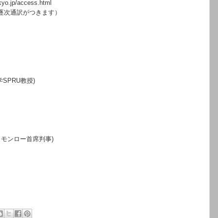
kyo.jp/access.html
逐次通訳がつきます）
学
SPRU
教授
)
コモンロー首席判事
)