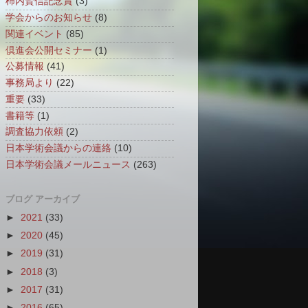
柿内賢信記念賞
(3)
学会からのお知らせ
(8)
関連イベント
(85)
倶進会公開セミナー
(1)
公募情報
(41)
事務局より
(22)
重要
(33)
書籍等
(1)
調査協力依頼
(2)
日本学術会議からの連絡
(10)
日本学術会議メールニュース
(263)
ブログ アーカイブ
►
2021
(33)
►
2020
(45)
►
2019
(31)
►
2018
(3)
►
2017
(31)
►
2016
(65)