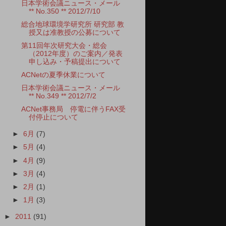
日本学術会議ニュース・メール
** No.350 ** 2012/7/10
総合地球環境学研究所 研究部 教
授又は准教授の公募について
第11回年次研究大会・総会
（2012年度）のご案内／発表
申し込み・予稿提出について
ACNetの夏季休業について
日本学術会議ニュース・メール
** No.349 ** 2012/7/2
ACNet事務局 停電に伴うFAX受
付停止について
►
6月
(7)
►
5月
(4)
►
4月
(9)
►
3月
(4)
►
2月
(1)
►
1月
(3)
►
2011
(91)