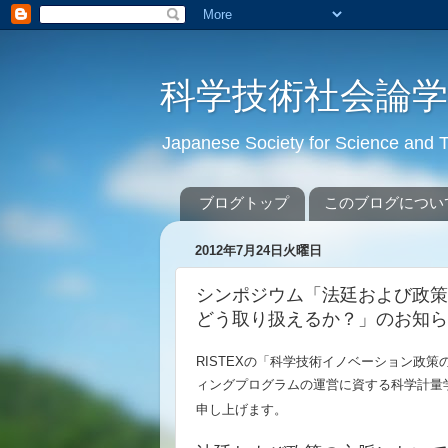
科学技術社会論
Japanese Society for Science an
ブログトップ
このブログについ
2012年7月24日火曜日
シンポジウム「法廷および政策
どう取り扱えるか？」のお知ら
RISTEXの「科学技術イノベーション政
ィングプログラムの運営に資する科学計量
申し上げます。