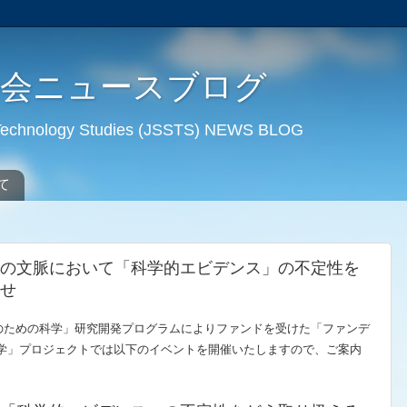
学会ニュースブログ
d Technology Studies (JSSTS) NEWS BLOG
て
の文脈において「科学的エビデンス」の不定性を
せ
策のための科学」研究開発プログラムによりファンドを受けた「ファンデ
学」プロジェクト
では以下のイベントを開催いたしますので、ご案内