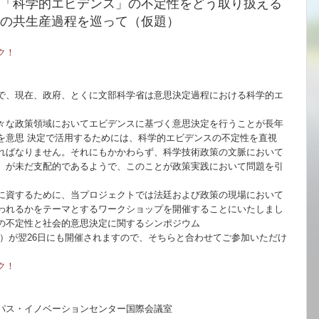
「科学的エビデンス」の不定性をどう取り扱える
の共生産過程を巡って（仮題）
ク！
で、現在、政府、とくに文部科学省は意思決定過程における科学的エ
々な政策領域においてエビデンスに基づく意思決定を行うことが長年
を意思 決定で活用するためには、科学的エビデンスの不定性を直視
ればなりません。それにもかかわらず、科学技術政策の文脈において
）が未だ支配的であるようで、このことが政策実践において問題を引
に資するために、当プロジェクトでは法廷および政策の現場において
われるかをテーマとするワークショップを開催することにいたしまし
の不定性と社会的意思決定に関するシンポジウム
）が翌
26
日にも開催されますので、そちらと合わせてご参加いただけ
ク！
パス・イノベーションセンター国際会議室