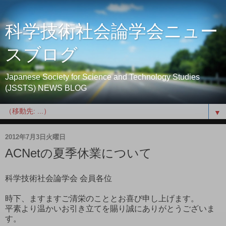
科学技術社会論学会ニュー
スブログ
Japanese Society for Science and Technology Studies
(JSSTS) NEWS BLOG
▼
2012年7月3日火曜日
ACNetの夏季休業について
科学技術社会論学会 会員各位
時下、ますますご清栄のこととお喜び申し上げます。
平素より温かいお引き立てを賜り誠にありがとうございま
す。