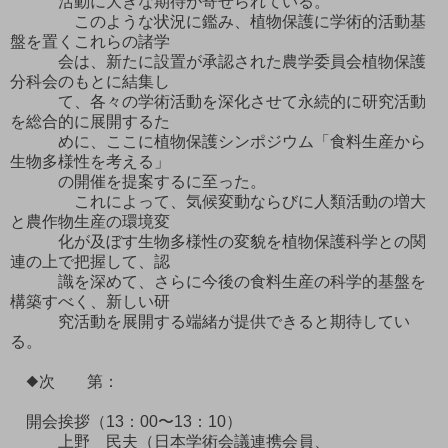
活動に大きな期待が寄せられている。
このような状況に鑑み、植物保護に学術的活動基
盤を置くこれらの諸学
会は、新たに設置が承認された農学委員会植物保護
分科会のもとに結集し
て、各々の学術活動を深化させて永続的に研究活動
を総合的に展開するた
めに、ここに植物保護シンポジウム「食料生産から
生物多様性を考える」
の開催を提案するに至った。
これによって、気候変動ならびに人類活動の増大
と農作物生産の環境変
化が及ぼす生物多様性の変貌を植物保護科学との関
連の上で把握して、認
識を深めて、さらに今後の食料生産の科学的基盤を
構築すべく、新しい研
究活動を展開する端緒が提供できると期待してい
る。
◆次 第：
開会挨拶（13：00〜13：10）
上野 民夫（日本学術会議連携会員、