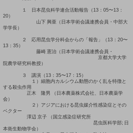
１ 日本昆虫科学連合活動報告（13：05〜13：
20）
山下 興亜（日本学術会議連携会員・中部大
学学長）
２ 応用昆虫学分科会からの「報告」（13：20〜
13：35）
藤崎 憲治（日本学術会議連携会員・
京都大学大学
院農学研究科教授）
３ 講演（13：35〜17：15）
１）細胞内カルシウム動態のかく乱を特徴と
する殺虫作用
正木 隆男 （日本農薬株式会社、日本農薬学
会）
２）アジアにおける昆虫媒介性感染症とその
ベクター
澤辺 京子 （国立感染症研究所
昆虫医科学部; 日
本衛生動物学会）