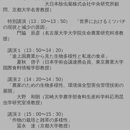
大日本除虫菊株式会社中央研究所顧
問、京都大学名誉教授）
特別講演（13：10〜13：50） 「世界におけるミツバチ
の現状と減少の原因」
門脇 辰彦（名古屋大学大学院生命農業研究科准教
授）
講演１（13：50〜14：20）
「途上国農業から見た生物多様性と私達の食卓」
夏秋 啓子（日本学術会議連携会員、東京農業大学
国際食料情報学部教授）
講演２（14：20〜14：50）
「農家のための生物多様性、環境保全型害虫管理技術の
展開」
大野 和朗（宮崎大学農学部食料生産科学科応用昆
虫学研究室准教授）
講演３（15：00〜15：30）
「作物の栽培と雑草の多様性」
冨永 達（京都大学教授）