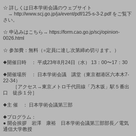
☆ 詳しくは日本学術会議のウェブサイト
→ http://www.scj.go.jp/ja/event/pdf/125-s-3-2.pdf をご覧下
さい。
☆ 申込みはこちら→ https://form.cao.go.jp/scj/opinion-
0026.html
☆ 参加費：無料（※定員に達し次第締め切ります。）
◆開催日時 ： 平成23年8月24日（水） 13：00〜17：30
◆開催場所 ： 日本学術会議 講堂（東京都港区六本木7-
22-34）
［アクセス→東京メトロ千代田線「乃木坂」駅５番出
口 徒歩１分］
◆主 催 ： 日本学術会議第三部
◆プログラム：
● 開会挨拶 岩澤 康裕 日本学術会議第三部部長／電気
通信大学教授