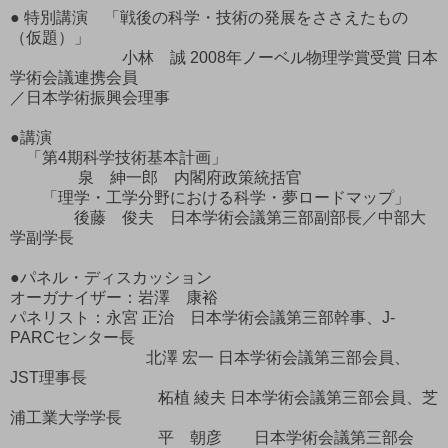
● 特別講演 「戦後の科学・技術の発展をささえたもの
（仮題）」
小林 誠 2008年ノーベル物理学賞受賞 日本
学術会議連携会員
／日本学術振興会理事
●講演
「第4期科学技術基本計画」
泉 紳一郎 内閣府政策統括官
「理学・工学分野における科学・夢ロードマップ」
後藤 俊夫 日本学術会議第三部副部長／中部大
学副学長
●パネル・ディスカッション
オーガナイザー：岩澤 康裕
パネリスト：永宮 正治 日本学術会議第三部幹事、J-
PARCセンター長
北澤 宏一 日本学術会議第三部会員、
JST理事長
柘植 綾夫 日本学術会議第三部会員、芝
浦工業大学学長
平 朝彦 日本学術会議第三部会