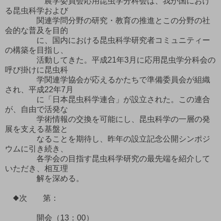
農学委員会応用昆虫学分科会は、我が国におけ
る昆虫科学および
関連学問分野の研究・教育の推進とこの分野の社
会的な普及を目的
に、国内における昆虫科学研究者コミュニティー
の構築を目指し、
活動してきた。平成21年3月に応用昆虫学分科会の
呼び掛けに昆虫科
学関連学協会が応えるかたちで準備委員会が組織
され、平成22年7月
に「日本昆虫科学連合」が設立された。この連合
が、自由で活発な
学術情報の交換を可能にし、昆虫科学の一層の発
展を支える基盤と
なることを期待し、昨年の設立記念公開シンポジ
ウムに引き続き、
各学会の目指す昆虫科学研究の最先端を紹介して
いただき、相互理
解を深める。
◆次 第：
開会（13：00）