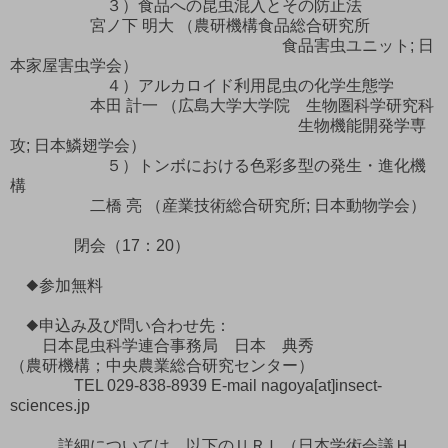
３）食品への昆虫混入とその防止法
宮ノ下 明大 （農研機構食品総合研究所
食品害虫ユニット; 日
本家屋害虫学会）
４）アルカロイド利用昆虫の化学生態学
本田 計一 （広島大学大学院 生物圏科学研究科
生物機能開発学専
攻; 日本鱗翅学会）
５）トンボにおける色彩多型の発生・進化機
構
二橋 亮 （産業技術総合研究所; 日本動物学会）
閉会（17：20）
◆参加無料
◆申込み及び問い合わせ先：
日本昆虫科学連合事務局 日本 典秀
（農研機構；中央農業総合研究センター）
TEL 029-838-8939 E-mail nagoya[at]insect-
sciences.jp
詳細については、以下のＵＲＬ（日本学術会議Ｈ