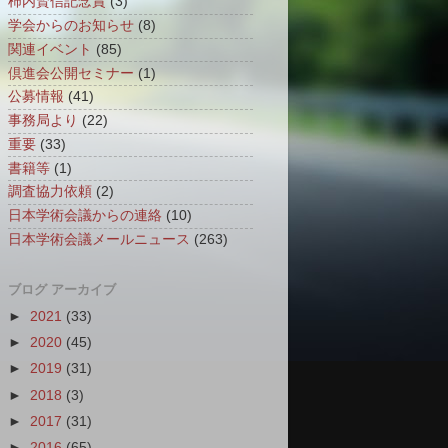
柿内賢信記念賞
(3)
学会からのお知らせ
(8)
関連イベント
(85)
倶進会公開セミナー
(1)
公募情報
(41)
事務局より
(22)
重要
(33)
書籍等
(1)
調査協力依頼
(2)
日本学術会議からの連絡
(10)
日本学術会議メールニュース
(263)
ブログ アーカイブ
►
2021
(33)
►
2020
(45)
►
2019
(31)
►
2018
(3)
►
2017
(31)
►
2016
(65)