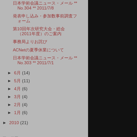
日本学術会議ニュース・メール **
No.304 ** 2011/7/8
発表申し込み・参加数事前調査フ
ォーム
第10回年次研究大会・総会
（2011年度）のご案内
事務局よりお詫び
ACNetの夏季休業について
日本学術会議ニュース・メール **
No.303 ** 2011/7/1
►
6月
(14)
►
5月
(11)
►
4月
(6)
►
3月
(4)
►
2月
(4)
►
1月
(6)
►
2010
(21)