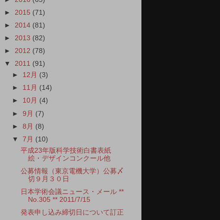
►
2015
(71)
►
2014
(81)
►
2013
(82)
►
2012
(78)
▼
2011
(91)
►
12月
(3)
►
11月
(14)
►
10月
(4)
►
9月
(7)
►
8月
(8)
▼
7月
(10)
平成23年版科学技術白書表紙
絵・デザインコンクール他
公募情報（東京電機大学）公募〆
切９月３０日
日本学術会議ニュース・メール **
No.305 ** 2011/7/15
発表申し込み締切日について訂正