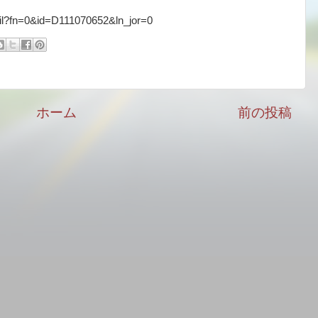
etail?fn=0&id=D111070652&ln_jor=0
ホーム
前の投稿