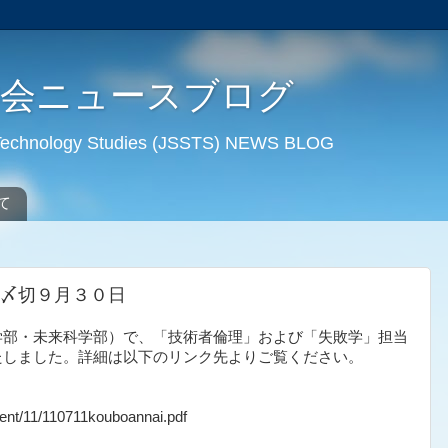
学会ニュースブログ
d Technology Studies (JSSTS) NEWS BLOG
て
〆切９月３０日
部・未来科学部）で、「技術者倫理」および「失敗学」担当
たしました。詳細は以下のリンク先よりご覧ください。
ent/11/110711kouboannai.pdf