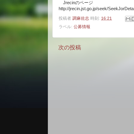
Jrecinのページ
http://jrecin.jst.go.jp/seek/SeekJorD
投稿者
調麻佐志
時刻:
16:21
ラベル:
公募情報
次の投稿