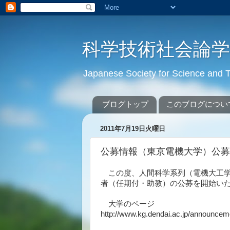
科学技術社会論
Japanese Society for Science an
ブログトップ
このブログについ
2011年7月19日火曜日
公募情報（東京電機大学）公募
この度、人間科学系列（電機大工学
者（任期付・助教）の公募を開始い
大学のページ
http://www.kg.dendai.ac.jp/announcem