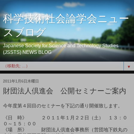
科学技術社会論学会ニュー
スブログ
Japanese Society for Science and Technology Studies
(JSSTS) NEWS BLOG
▼
2011年1月6日木曜日
財団法人倶進会 公開セミナーご案内
今年度第４回目のセミナーを下記の通り開催致します。
《日 時》 ２０１１年１月２２日（土） １３：０
０～１５：００
《場 所》 財団法人倶進会事務所（営団地下鉄丸の