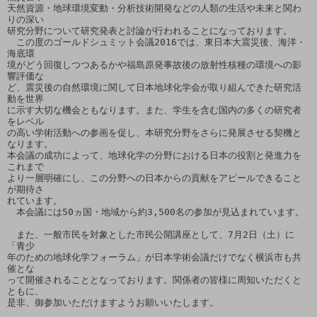
天然資源・地球環境変動・分析技術開発などの人類の生活や未来と関わ
りの深い

研究分野について研究発表と討論が行われることになっております。

　この度のゴールドシュミット会議2016では、東日本大震災後、海洋・
海底環

境がどう回復しつつあるかや福島原発事故後の放射性核種の環境への影
響評価な

ど、震災後の自然環境に関して日本地球化学会が取り組んできた研究活
動を世界

に示す大切な機会ともなります。また、学生を含む国内の多くの研究者
をレベル

の高い学術活動への参画を促し、本研究分野をさらに発展させる契機と
なります。

本会議の成功によって、地球化学の分野における日本の役割と発進力を
これまで

より一層明確にし、この分野への日本からの貢献をアピールできること
が期待さ

れています。

　本会議には50ヵ国・地域から約3,500名の参加が見込まれています。

　また、一般市民を対象とした市民公開講座として、7月2日（土）に
「青少

年のための地球化学フォーラム」が日本学術会議だけでなく横浜市も共
催とな

って開催されることとなっております。関係者の皆様に周知いただくと
ともに、

是非、御参加いただけますようお願いいたします。
