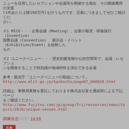
ニューを活用したレセプションや会議等を開催する場合、その開催費用
の支援

(1件あたり上限100万円)を行うものです。応募につきましてぜひご検討
くだ

さい。

※1 MICE・・・企業会議（Meeting）、企業の報奨・研修旅行
（Incentive）、

国際会議（Convention）、展示会・イベント
（Exhibition/Event）を総称した

もの

※2 ユニークベニュー・・・歴史的建造物や公的空間等で、会議・レセ
プショ

ンを開催することで特別感や地域特性を演出できる会場

http://www.mlit.go.jp/kankocho/page07_000020.html
詳細は、事務局業務を委託しております株式会社富士通総研による下記
ページ

http://www.fujitsu.com/jp/group/fri/resources/news/to
pics/2016/unique-venues.html
調麻佐志
時刻:
14:49
共有