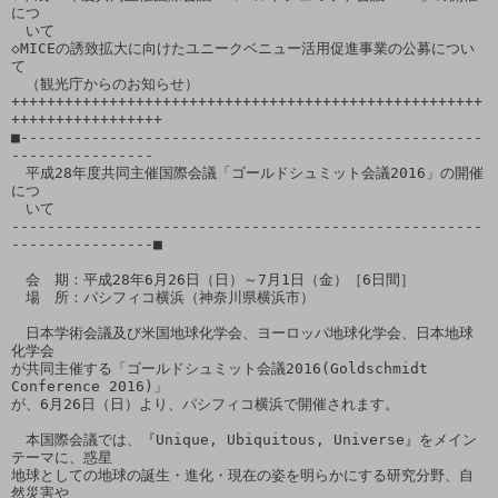
につ

　いて

◇MICEの誘致拡大に向けたユニークベニュー活用促進事業の公募につい
て

　（観光庁からのお知らせ）

+++++++++++++++++++++++++++++++++++++++++++++++++++++
+++++++++++++++++

■----------------------------------------------------
----------------

　平成28年度共同主催国際会議「ゴールドシュミット会議2016」の開催
につ

　いて

-----------------------------------------------------
----------------■

　会　期：平成28年6月26日（日）～7月1日（金）［6日間］

　場　所：パシフィコ横浜（神奈川県横浜市）

　日本学術会議及び米国地球化学会、ヨーロッパ地球化学会、日本地球
化学会

が共同主催する「ゴールドシュミット会議2016(Goldschmidt 
Conference 2016)」

が、6月26日（日）より、パシフィコ横浜で開催されます。

　本国際会議では、『Unique, Ubiquitous, Universe』をメイン
テーマに、惑星

地球としての地球の誕生・進化・現在の姿を明らかにする研究分野、自
然災害や
