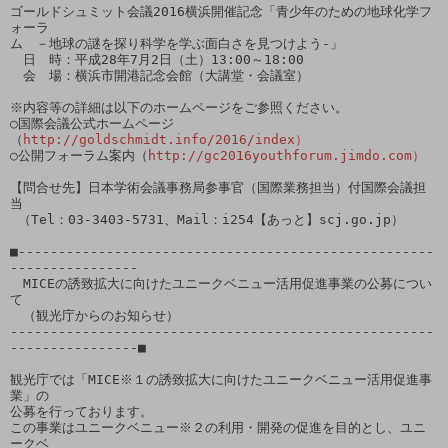
ゴールドシュミット会議2016横浜開催記念「青少年のための地球化学フ
ォーラ

ム　－地球の謎を探り科学を学ぶ面白さを見つけよう-」

　日　時：平成28年7月2日（土）13:00～18:00

　会　場：横浜市開港記念会館（大講堂・会議室）

※内容等の詳細は以下のホームページをご参照ください。

○国際会議公式ホームページ
（
http://goldschmidt.info/2016/index）
○公開フォーラム案内（
http://gc2016youthforum.jimdo.com）
【問合せ先】日本学術会議事務局参事官（国際業務担当）付国際会議担
当

 （Tel：03-3403-5731、Mail：i254【あっと】scj.go.jp）

■----------------------------------------------------
----------------

　MICEの誘致拡大に向けたユニークベニュー活用促進事業の公募につい
て

　（観光庁からのお知らせ）

-----------------------------------------------------
----------------■

観光庁では「MICE※１の誘致拡大に向けたユニークベニュー活用促進事
業」の

公募を行っております。

この事業はユニークベニュー※２の利用・開発の促進を目的とし、ユニ
ークベ
