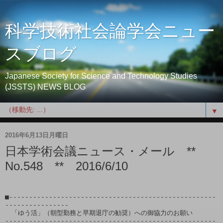
科学技術社会論学会ニュー
スブログ
Japanese Society for Science and Technology Studies
(JSSTS) NEWS BLOG
▼
2016年6月13日月曜日
日本学術会議ニュース・メール **
No.548 ** 2016/6/10
■----------------------------------------------------
----------------

　「ゆう活」（朝型勤務と早期退庁の勧奨）への御協力のお願い

-----------------------------------------------------