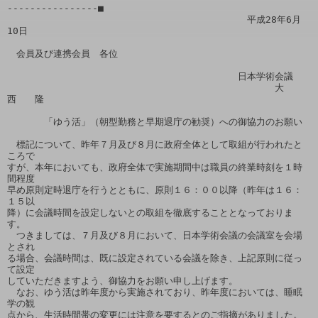
----------------■

　　　　　　　　　　　　　　　　　　　　　　　　　　平成28年6月 
10日

　会員及び連携会員　各位

　　　　　　　　　　　　　　　　　　　　　　　　　日本学術会議

　　　　　　　　　　　　　　　　　　　　　　　　　　　　　大　
西　　隆

　　　　「ゆう活」（朝型勤務と早期退庁の勧奨）への御協力のお願い

　標記について、昨年７月及び８月に政府全体として取組が行われたと
ころで

すが、本年においても、政府全体で実施期間中は職員の終業時刻を１時
間程度

早め原則定時退庁を行うとともに、原則１６：００以降（昨年は１６：
１５以

降）に会議時間を設定しないとの取組を徹底することとなっておりま
す。

　つきましては、７月及び８月において、日本学術会議の会議室を会場
とされ

る場合、会議時間は、既に設定されている会議を除き、上記原則に従っ
て設定

していただきますよう、御協力をお願い申し上げます。

　なお、ゆう活は昨年度から実施されており、昨年度においては、睡眠
学の観

点から、生活時間帯の変更には注意を要するとのご指摘がありました。