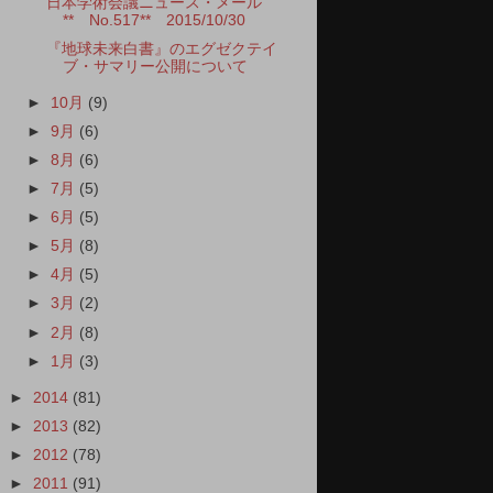
日本学術会議ニュース・メール
** No.517** 2015/10/30
『地球未来白書』のエグゼクテイ
ブ・サマリー公開について
►
10月
(9)
►
9月
(6)
►
8月
(6)
►
7月
(5)
►
6月
(5)
►
5月
(8)
►
4月
(5)
►
3月
(2)
►
2月
(8)
►
1月
(3)
►
2014
(81)
►
2013
(82)
►
2012
(78)
►
2011
(91)