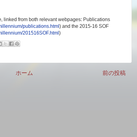
, linked from both relevant webpages: Publications
millennium/publications.html
) and the 2015-16 SOF
/millennium/201516SOF.html
)
ホーム
前の投稿