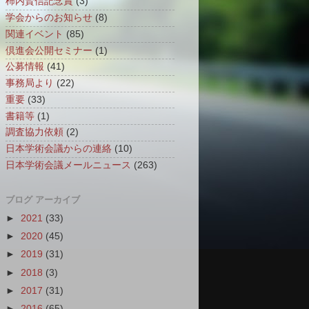
柿内賢信記念賞
(3)
学会からのお知らせ
(8)
関連イベント
(85)
倶進会公開セミナー
(1)
公募情報
(41)
事務局より
(22)
重要
(33)
書籍等
(1)
調査協力依頼
(2)
日本学術会議からの連絡
(10)
日本学術会議メールニュース
(263)
ブログ アーカイブ
►
2021
(33)
►
2020
(45)
►
2019
(31)
►
2018
(3)
►
2017
(31)
►
2016
(65)