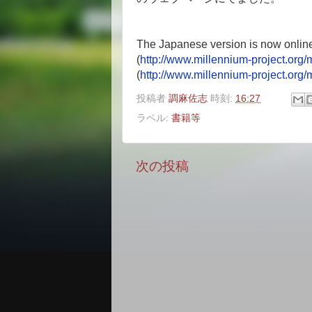
The Japanese version is now online
(
http://www.millennium-project.org/
(
http://www.millennium-project.org
投稿者
調麻佐志
時刻:
16:27
ラベル:
書籍等
次の投稿