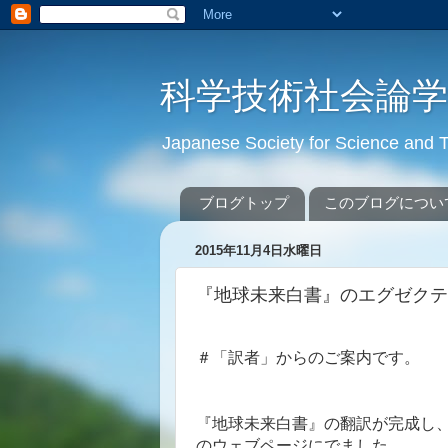
科学技術社会論
Japanese Society for Science an
ブログトップ
このブログについ
2015年11月4日水曜日
『地球未来白書』のエグゼクテ
＃「訳者」からのご案内です。
『地球未来白書』の翻訳が完成し
のウェブページにでました。