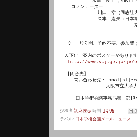
　　　　　　　服部　良子（大阪市立
    コメンテーター

　            川口　章（同志
　            久本　憲夫（日
                           京都大学公共政策大学院教授）

 　※ 一般公開。予約不要。参加費は無料。

　以下にご案内のポスターがあります
http://www.scj.go.jp/ja/e
  【問合先】

　　　問い合わせ先：tamai[at]econ.
　　　　　　　　　　大阪市立大学大
   　 日本学術会議事務局第一部担当
投稿者
調麻佐志
時刻:
10:06
ラベル:
日本学術会議メールニュース