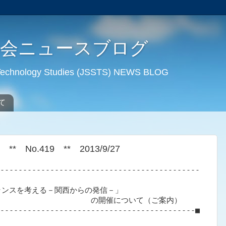
学会ニュースブログ
d Technology Studies (JSSTS) NEWS BLOG
て
o.419 ** 2013/9/27
--------------------------------------------

ンスを考える－関西からの発信－」

             の開催について（ご案内）

-------------------------------------------■
