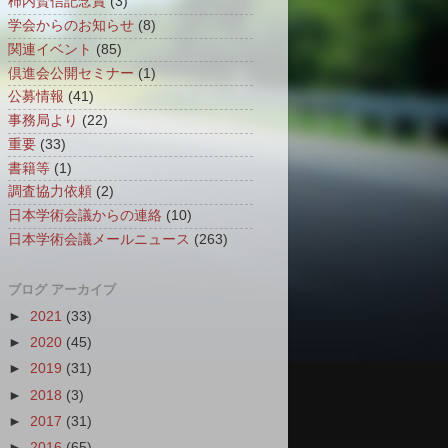
柿内賢信記念賞
(3)
学会からのお知らせ
(8)
関連イベント
(85)
倶進会公開セミナー
(1)
公募情報
(41)
事務局より
(22)
重要
(33)
書籍等
(1)
調査協力依頼
(2)
日本学術会議からの連絡
(10)
日本学術会議メールニュース
(263)
ブログ アーカイブ
►
2021
(33)
►
2020
(45)
►
2019
(31)
►
2018
(3)
►
2017
(31)
►
2016
(65)