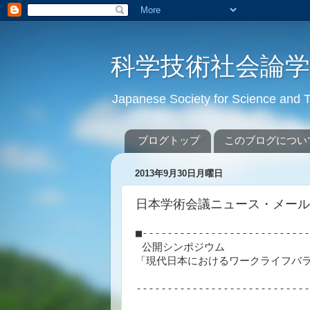
科学技術社会論
Japanese Society for Science an
ブログトップ
このブログについ
2013年9月30日月曜日
日本学術会議ニュース・メール ** N
■---------------------------
 公開シンポジウム

「現代日本におけるワークライフバラ
                                   
----------------------------