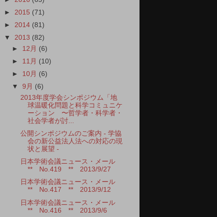
►
2015
(71)
►
2014
(81)
▼
2013
(82)
►
12月
(6)
►
11月
(10)
►
10月
(6)
▼
9月
(6)
2013年度学会シンポジウム「地
球温暖化問題と科学コミュニケ
ーション 〜哲学者・科学者・
社会学者が討...
公開シンポジウムのご案内 - 学協
会の新公益法人法への対応の現
状と展望 -
日本学術会議ニュース・メール
** No.419 ** 2013/9/27
日本学術会議ニュース・メール
** No.417 ** 2013/9/12
日本学術会議ニュース・メール
** No.416 ** 2013/9/6