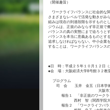
（開催趣旨）

　ワークライフバランスに社会的な関
さまざまなレベルで活発な動きがみら
組みは現在の到達段階を示すものとし
ジウムは、正規のみならず非正規で働
バランスの真の実態にまで迫ろうとす
バランスを本当に意義あるものとする
追求しなければならない。中小企業を
することは、ワークライフバランスの
◆日　時：平成２５年１０月１２日（
◆会　場：大阪経済大学B号館３２教
  プログラム　

  　司　会　　玉井　金五（日本学術会議連携会員、

　　　　　　　　　　　　　 大阪市
      報告１　「非正規のワークライフバランス」

　　　　　　　西村　智（関西学院大
      報告２　「ワークライフバランスと企業の施策」
