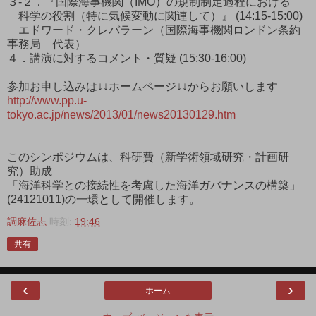
３-２．『国際海事機関（IMO）の規制制定過程における
科学の役割（特に気候変動に関連して）』 (14:15-15:00)
エドワード・クレバラーン（国際海事機関ロンドン条約
事務局 代表）
４．講演に対するコメント・質疑 (15:30-16:00)
参加お申し込みは↓↓ホームページ↓↓からお願いします
http://www.pp.u-
tokyo.ac.jp/news/2013/01/news20130129.htm
このシンポジウムは、科研費（新学術領域研究・計画研
究）助成
「海洋科学との接続性を考慮した海洋ガバナンスの構築」
(24121011)の一環として開催します。
調麻佐志
時刻:
19:46
共有
‹
›
ホーム