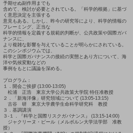
予期せぬ副作用までも
含めて、検討が必要とされている。「科学的根拠」に基づ
く意思決定を主張する
意見もある。しかし、昨今の研究等により、科学的情報の
フレーミング、正当な
科学的情報を定義する規範的判断が、公共政策や国際ガバ
ナンスに、
より複雑な影響を与えていることが明らかにされている。
このシンポジウムでは、
科学と国際ガバナンスの接続の実態とあり方について、海
洋や気候変動などの
事例をもとに議論を深める。
プログラム：
１．開会ご挨拶 (13:00-13:05)
松浦 正浩 東京大学公共政策大学院 特任准教授
２．「新海洋像」研究領域について (13:05-13:15)
古谷 研 東京大学農学生命科学研究科 教授
３．基調講演
３-１．『科学と国際リスクガバナンス』 (13:15-14:00)
ジャクリーヌ・ピール（メルボルン大学法学部 准教
授）