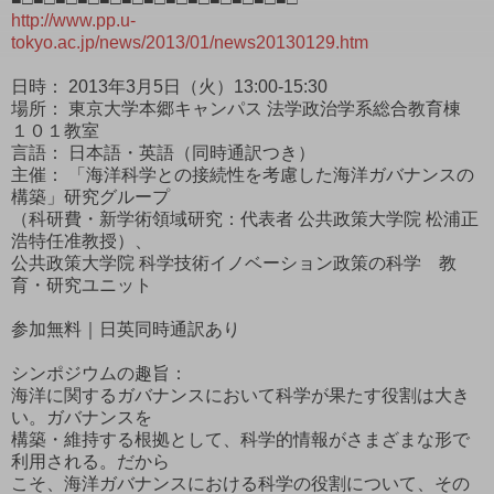
http://www.pp.u-
tokyo.ac.jp/news/2013/01/news20130129.htm
日時： 2013年3月5日（火）13:00-15:30
場所： 東京大学本郷キャンパス 法学政治学系総合教育棟
１０１教室
言語： 日本語・英語（同時通訳つき）
主催： 「海洋科学との接続性を考慮した海洋ガバナンスの
構築」研究グループ
（科研費・新学術領域研究：代表者 公共政策大学院 松浦正
浩特任准教授）、
公共政策大学院 科学技術イノベーション政策の科学 教
育・研究ユニット
参加無料｜日英同時通訳あり
シンポジウムの趣旨：
海洋に関するガバナンスにおいて科学が果たす役割は大き
い。ガバナンスを
構築・維持する根拠として、科学的情報がさまざまな形で
利用される。だから
こそ、海洋ガバナンスにおける科学の役割について、その