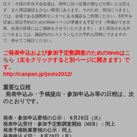
注３：今回の年次大会会場は、例年に比べ交通の便などが良いとは言え
ず、また周辺施設も少ない環境にあります。そのため、宿泊につきまし
ては、会場である国際村センターにある施設をご利用ください。
8
月中を
目途に宿泊予約のための
Web
ページの準備する予定です（準備ができ次
第、会員の皆様にはご連絡をさせていただきます）。また宿泊される方
につきましては、施設内のレストランなどの予約も同時にできますの
で、併せてご検討ください。
ご発表申込および参加予定数調査のためのWebは
こ
ちら
（左をクリックすると別ページに開きます）で
す。
http://canpan.jp/jssts2012/
重要な日程
発表申込み・予稿提出・参加申込み等の日程は、次
のとおりです。
発表・参加申込要領の公示： 6月26日（火）

発表申込受付・参加予定数調査開始（WEB）：同上

発表予稿執筆要領の公示：同上

発表申込〆切： 8月20日（月）
