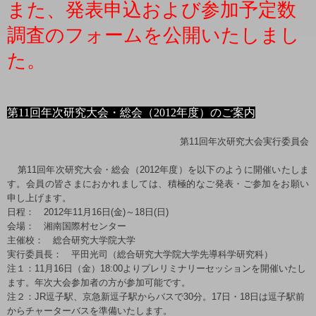
また、発表申込および参加予定数
調査のフォームを公開いたしまし
た。
第
11
回年次研究大会・総会（
2012
年度）のご案内
第
11
回年次研究大会実行委員会
第
11
回年次研究大会・総会（
2012
年度）を以下のように開催いたしま
す。会員の皆さまにおかれましては、積極的なご発表・ご参加をお願い
申し上げます。
日程：
2012
年
11
月
16
日
(
金
)
～
18
日
(
日
)
会場： 湘南国際村センター
主催校： 総合研究大学院大学
実行委員長： 平田光司（総合研究大学院大学先導科学研究科）
注１：
11
月
16
日（金）
18:00
よりプレリミナリーセッションを開催いたし
ます。年次大会参加者の方が参加可能です。
注２：
JR
逗子駅、京急新逗子駅からバスで
30
分。
17
日・
18
日は逗子駅前
からチャーターバスを準備いたします。