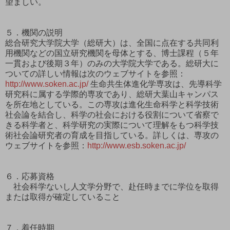
望ましい。
５．機関の説明
総合研究大学院大学（総研大）は、全国に点在する共同利
用機関などの国立研究機関を母体とする、博士課程（５年
一貫および後期３年）のみの大学院大学である。総研大に
ついての詳しい情報は次のウェブサイトを参照：
http://www.soken.ac.jp/
生命共生体進化学専攻は、先導科学
研究科に属する学際的専攻であり、総研大葉山キャンパス
を所在地としている。この専攻は進化生命科学と科学技術
社会論を結合し、科学の社会における役割について省察で
きる科学者と、科学研究の実際について理解をもつ科学技
術社会論研究者の育成を目指している。詳しくは、専攻の
ウェブサイトを参照：
http://www.esb.soken.ac.jp/
６．応募資格
社会科学ないし人文学分野で、赴任時までに学位を取得
または取得が確定していること
７．着任時期