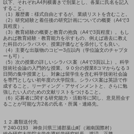
以下、それぞれA4判横書きで別葉とし、各葉に氏名を記入
すること。
（1）履歴書：様式自由とするが、業績リストを含むこと。
（2）研究経験と着任後の研究計画についての概要（A4で3
頁程度）。
（3）教育経験の概要と教育の抱負（A4で3頁程度）。もし
あれば教育経験・教育能力を示すもの、例えば過去に教え
た科目のシラバスや、授業評価などを添付しても良い。
（4）主要な出版物のコピー3点以内（学位論文のチャプタ
ーも可）。
（5）次の授業の詳しいシラバス案（A4で3頁以上）。科学
技術社会論の入門的な授業。９０分の授業8コマからなる３
日間の集中授業とし、対象は留学生を含む科学技術社会論
を専門としない初年度の大学院生。シラバス案は英語で作
成すること。リーディング・アサインメントと、さらに勉
強したい人のための文献リストをつけること。
（6）応募者に関する研究能力・活動等に関し、意見照会す
ることが可能な方2名の氏名・所属・連絡先。
１２.書類送付先
〒240-0193 神奈川県三浦郡葉山町（湘南国際村）
総合研究大学院大学先導科学研究科長 渡辺 正勝