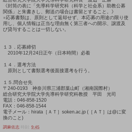
《封筒の表に「先導科学研究科（科学と社会系）助教公募
関係」と朱書きし、郵送の場合は書留とすること。》
※応募書類は、原則として返却せず、本応募の用途の限り使
用し、個人情報は正当な理由無く第三者への開示、譲渡及
び貸与することは一切しない。
１３．応募締切
2010年12月24日正午（日本時間）必着
１４．選考方法
原則として書類選考後面接選考を行う。
１５.問合せ先
〒240-0193 神奈川県三浦郡葉山町（湘南国際村）
総合研究大学院大学先導科学研究科教授 平田 光司
電話：046-858-1520
FAX：046-858-1544
電子メール：hirata［ＡＴ］soken.ac.jp (［ＡＴ］は@に変
換のこと)
調麻佐志
時刻:
9:45