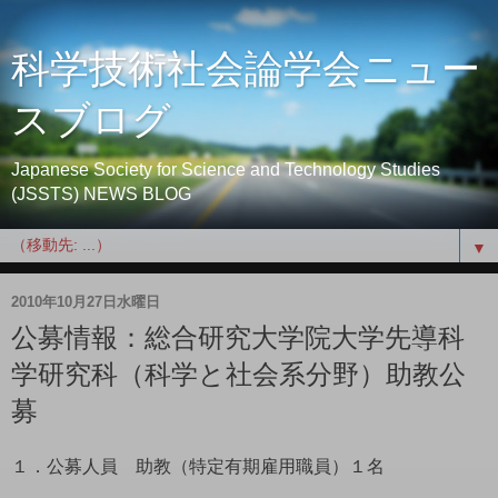
科学技術社会論学会ニュー
スブログ
Japanese Society for Science and Technology Studies
(JSSTS) NEWS BLOG
▼
2010年10月27日水曜日
公募情報：総合研究大学院大学先導科
学研究科（科学と社会系分野）助教公
募
１．公募人員 助教（特定有期雇用職員）１名