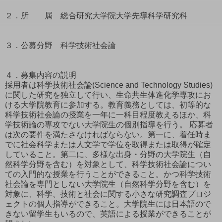
２．所 属 総合研究大学院大学先導科学研究科
３．公募分野 科学技術社会論
４．募集内容の説明
採用者は科学技術社会論(Science and Technology Studies)
に関した研究を独立して行い、生命共生体進化学専攻にお
ける大学院教育に参加する。教育義務としては、初等的な
科学技術社会論の授業を一年に一科目程度教えるほか、科
学技術論の専攻でない大学院生の個別指導を行う。 応募者
は次の要件を満たさなければならない。第一に、着任時ま
でに社会科学または人文学で学位を取得または取得が確定
していること。第二に、多様な出身・分野の大学院生（自
然科学分野を含む）を対象として、科学技術社会論につい
ての入門的な授業を行うことができること。かつ科学技術
社会論を専門としない大学院生（自然科学分野を含む）を
対象に、科学、技術と社会に関する小さな研究調査プロジ
ェクトの個人指導ができること。大学院生には日本語ので
きない留学生もいるので、英語による授業ができることが