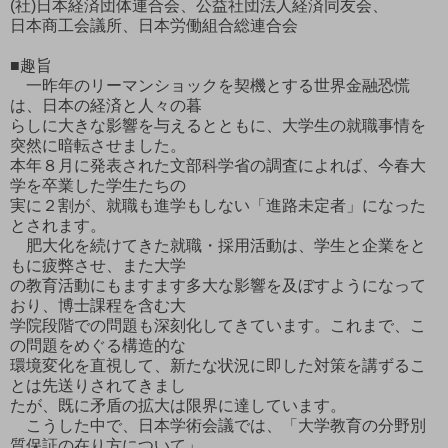
(社)日本経済団体連合会、公益社団法人経済同友会、
日本商工会議所、日本労働組合総連合会
■趣旨
一昨年のリーマンショックを契機とする世界金融恐慌
は、日本の経済と人々の暮
らしに大きな影響を与えるとともに、大学生の就職事情を
突然に暗転させました。
本年８月に発表された文部科学省の調査によれば、今春大
学を卒業した学生たちの
実に２割が、就職も進学もしない「進路未定者」になった
とされます。
肥大化を続けてきた就職・採用活動は、学生と企業をと
もに疲弊させ、また大学
の教育活動にもますます多大な影響を及ぼすようになって
おり、博士課程を含む大
学院段階での問題も深刻化してきています。これまで、こ
の問題をめぐる構造的な
環境変化を直視して、新たな状況に即した対策を講ずるこ
とは先送りされてきまし
たが、既に矛盾の拡大は限界に達しています。
こうした中で、日本学術会議では、「大学教育の分野別
質保証の在り方について」