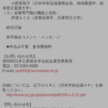
小西美智子（日本学術会議連携会員、地域看護学、岐
阜県立看護大学）
（２）栄養専門職の機能と役割
伊達ちぐさ（栄養改善学、兵庫県立大学）
総合討論
各学協会コメント・メッセ－ジ
◆申込み不要、参加費無料
【お問い合わせ先】
第69回日本公衆衛生学会総会運営事務局
電話：03-3263-8688
E-mail:
jsph69@secretariat.ne.jp
詳細については、以下のＵＲＬ（日本学術会議ＨＰ）を御
覧ください。
http://www.scj.go.jp/ja/event/pdf/100-s-2-11.pdf
【問い合わせ先】