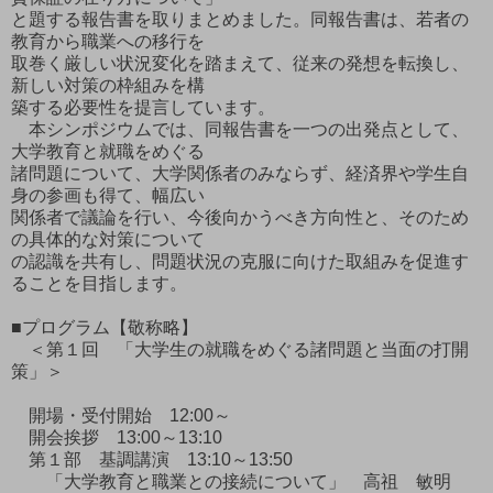
と題する報告書を取りまとめました。同報告書は、若者の
教育から職業への移行を
取巻く厳しい状況変化を踏まえて、従来の発想を転換し、
新しい対策の枠組みを構
築する必要性を提言しています。
本シンポジウムでは、同報告書を一つの出発点として、
大学教育と就職をめぐる
諸問題について、大学関係者のみならず、経済界や学生自
身の参画も得て、幅広い
関係者で議論を行い、今後向かうべき方向性と、そのため
の具体的な対策について
の認識を共有し、問題状況の克服に向けた取組みを促進す
ることを目指します。
■プログラム【敬称略】
＜第１回 「大学生の就職をめぐる諸問題と当面の打開
策」＞
開場・受付開始 12:00～
開会挨拶 13:00～13:10
第１部 基調講演 13:10～13:50
「大学教育と職業との接続について」 高祖 敏明