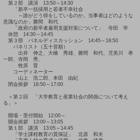
第２部 講演 13:50～14:30
「新卒一括採用と若者不幸社会
～誰がどう得をしているのか。当事者はどのような
意識なのか」勝間 和代
「政府の新卒者雇用支援対策について」 寺田 学
休憩 14:30～14:45
第３部 パネルディスカッション 14:45～16:50
パネリスト（五十音順）
出井 伸之、大橋 秀雄、勝間 和代、児美川 孝
一郎、寺岡 秀、
牧原 晋
コーディネーター
山上 浩二郎、本田 由紀
閉会挨拶 16:50～17:00
＜第２回 「大学教育と産業社会の関係について考え
る」＞
開場・受付開始 12:00～
開会挨拶 13:00～13:05
第１部 講演 13:05～14:45
「学士課程教育の質保証」 北原 和夫