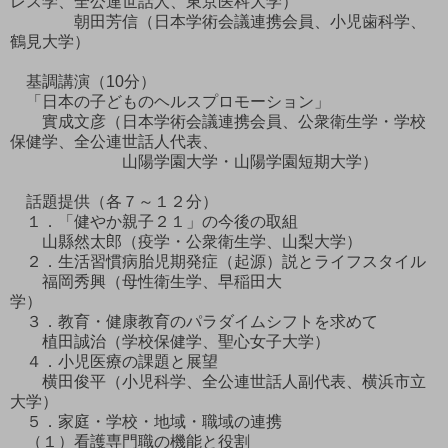
レス学、全公連世話人、東京医科大学）
朝田芳信（日本学術会議連携会員、小児歯科学、
鶴見大学）
基調講演（10分）
「日本の子どものヘルスプロモーション」
實成文彦（日本学術会議連携会員、公衆衛生学・学校
保健学、全公連世話人代表、
山陽学園大学・山陽学園短期大学）
話題提供（各７～１２分）
１．「健やか親子２１」の今後の取組
山縣然太郎（疫学・公衆衛生学、山梨大学）
２．生活習慣病胎児期発症（起源）説とライフスタイル
福岡秀興（母性衛生学、早稲田大
学）
３．教育・健康教育のパラダイムシフトを求めて
植田誠治（学校保健学、聖心女子大学）
４．小児医療の課題と展望
横田俊平（小児科学、全公連世話人副代表、横浜市立
大学）
５．家庭・学校・地域・職域の連携
（１）看護専門職の機能と役割