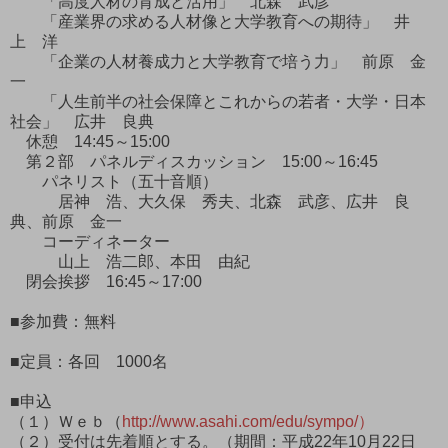
「高度人材の育成と活用」 北森 武彦
「産業界の求める人材像と大学教育への期待」 井
上 洋
「企業の人材養成力と大学教育で培う力」 前原 金
一
「人生前半の社会保障とこれからの若者・大学・日本
社会」 広井 良典
休憩 14:45～15:00
第２部 パネルディスカッション 15:00～16:45
パネリスト（五十音順）
居神 浩、大久保 秀夫、北森 武彦、広井 良
典、前原 金一
コーディネーター
山上 浩二郎、本田 由紀
閉会挨拶 16:45～17:00
■参加費：無料
■定員：各回 1000名
■申込
（１）Ｗｅｂ（
http://www.asahi.com/edu/sympo/）
（２）受付は先着順とする。（期間：平成22年10月22日