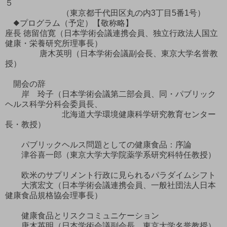
５
（東京都千代田区丸の内3丁目5番1号）
◆プログラム（予定）【敬称略】
座長 徳留信寛（日本学術会議連携会員、独立行政法人国立
健康・栄養研究所理事長）
唐木英明（日本学術会議副会長、東京大学名誉教
授）
開会の辞
岸 玲子（日本学術会議第二部会員、同・パブリック
ヘルス科学分科会委員長、
北海道大学環境健康科学研究教育センター
長・教授）
パブリックヘルス問題としての健康食品：序論
津谷喜一郎（東京大学大学院薬学系研究科特任教授）
欧米のサプリメント行政に見られるパラダイムシフト
大濱宏文（日本学術会議連携会員、一般社団法人日本
健康食品規格協会理事長）
健康食品とリスクコミュニケーション
唐木英明（日本学術会議副会長、東京大学名誉教授）