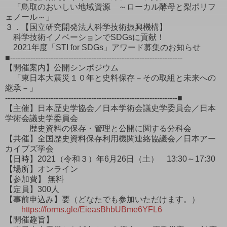
「鳥取のおいしい地域資源 ～ローカル酵母と梨ポリフ
ェノール～」
３．【国立研究開発法人科学技術振興機構】
科学技術イノベーションでSDGsに貢献！
2021年度「STI for SDGs」アワード募集のお知らせ
■--------------------------------------------------------------------
【開催案内】公開シンポジウム
「東日本大震災１０年と史料保存－その取組と未来への
継承－」
--------------------------------------------------------------------■
【主催】日本歴史学協会／日本学術会議史学委員会／日本
学術会議史学委員会
歴史資料の保存・管理と公開に関する分科会
【共催】全国歴史資料保存利用機関連絡協議会／日本アー
カイブズ学会
【日時】2021（令和３）年6月26日（土） 13:30～17:30
【場所】オンライン
【参加費】 無料
【定員】300人
【事前申込み】要（どなたでも参加いただけます。）
https://forms.gle/EieasBhbUBme6YFL6
【開催趣旨】