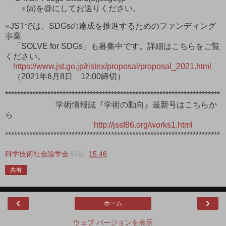
※(a)を@にしてお送りください。
※JSTでは、SDGsの達成を推進するためのファンディング
事業
「SOLVE for SDGs」も募集中です。詳細はこちらをご覧
ください。
https://www.jst.go.jp/ristex/proposal/proposal_2021.html
（2021年6月8日 12:00締切）
***********************************************************************
学術情報誌『学術の動向』最新号はこちらか
ら
http://jssf86.org/works1.html
***********************************************************************
科学技術社会論学会
時刻:
15:46
共有
‹
›
ホーム
ウェブ バージョンを表示