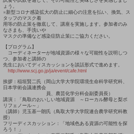
試食や試飲を通して、その可能性と美味しさを実感しまし
ょう。
※新型コロナ感染拡大の防止に細心の注意を払い、換気、ス
タッフのマスク着
用等の防止策を徹底して、講座を実施します。参加者のみ
なさまも、手洗いや
マスクの準備など感染症防止策にご協力ください。
【プログラム】
コーディネーターが地域資源の様々な可能性を説明しつ
つ、参加者と講師の
先生においてディスカッションを談話形式で進めます。
http://www.scj.go.jp/ja/event/cafe.html
挨拶：稲垣賢二氏（岡山大学大学院環境生命科学研究科、
日本学術会議連携会
員、農芸化学分科会副委員長）
講演：「鳥取のおいしい地域資源 ～ローカル酵母と梨ポ
リフェノール～」
（講師）児玉基一朗氏（鳥取大学大学院連合農学研究科教
授）
フリーディスカッション：「地域色ある資源の可能性を探
ろう！ 」