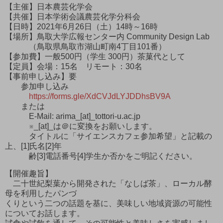
【主催】日本農芸化学会
【共催】日本学術会議農芸化学分科会
【日時】2021年6月26日（土）14時～16時
【場所】鳥取大学広報センター内 Community Design Lab
（鳥取県鳥取市湖山町南4丁目101番）
【参加費】一般500円（学生 300円）茶菓代として
【定員】会場：15名 リモート：30名
【事前申し込み】要
参加申し込み
https://forms.gle/XdCVJdLYJDDhsBV9A
または
E-Mail: arima_[at]_tottori-u.ac.jp
※_[at]_は＠に変換をお願いします。
タイトルに「サイエンスカフェ参加希望」と記載の
上、[1]氏名[2]年
齢[3]電話番号[4]学生か否かをご明記ください。
【開催趣旨】
二十世紀梨葉から開発された「なしば茶」、ローカル酵
母を利用したパンづ
くりという二つの話題を基に、美味しい地域資源の可能性
についてお話します。