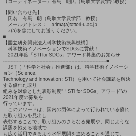
（コーディネーター）有馬二朗氏（鳥取大学農学部教授）
【問い合わせ先】
氏名：有馬二朗（鳥取大学農学部 教授）
メールアドレス： arima(a)tottori-u.ac.jp
※(a)を@にしてお送りください。
■--------------------------------------------------------------------
【国立研究開発法人科学技術振興機構】
科学技術イノベーションでSDGsに貢献！
2021年度「STI for SDGs」アワード募集のお知らせ
--------------------------------------------------------------------■
JST（「科学と社会」推進部）は、科学技術イノベーシ
ョン（Science,
Technology and Innovation : STI）を用いて社会課題を解決
する優れた取り
組みを対象とした表彰制度“「STI for SDGs」アワード”の
2021年度の募集を
行っています。
このアワードは、国内の団体によって行われている優れ
た取り組みを見出し
表彰することで、取り組みのさらなる発展や、同じような
課題を抱える地域で
も広く活用できるよう水平展開を進めることを通じて、