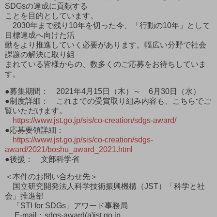
SDGsの達成に貢献する
ことを目的としています。
2030年まで残り10年を切った今、「行動の10年」として
目標達成へ向けた活
動をより推進していく必要があります。幅広い分野で社会
課題の解決に取り組
まれている皆様からの、数多くのご応募をお待ちしていま
す。
●募集期間： 2021年4月15日（木）～ 6月30日（水）
●制度詳細： これまでの受賞取り組み内容も、こちらでご
覧いただけます。
https://www.jst.go.jp/sis/co-creation/sdgs-award/
●応募要領詳細：
https://www.jst.go.jp/sis/co-creation/sdgs-
award/2021/boshu_award_2021.html
●後援： 文部科学省
＜本件のお問い合わせ先＞
国立研究開発法人科学技術振興機構（JST）「科学と社
会」推進部
「STI for SDGs」アワード事務局
E-mail：sdgs-award(a)jst.go.jp