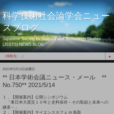
科学技術社会論学会ニュー
スブログ
Japanese Society for Science and Technology Studies
(JSSTS) NEWS BLOG
▼
2021年5月14日金曜日
** 日本学術会議ニュース・メール **
No.750** 2021/5/14
１．【開催案内】公開シンポジウム
「東日本大震災１０年と史料保存－その取組と未来への
継承－」
２．【開催案内】サイエンスカフェ in 鳥取