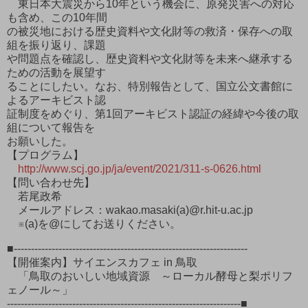
東日本大震災から10年という機会に、原発災害への対応
も含め、この10年間
の被災地における歴史資料や文化財等の救済・保存への取
組を振り返り、課題
や問題点を確認し、歴史資料や文化財等を未来へ継承する
ための活動を展望す
ることにしたい。なお、特別報告として、国立公文書館に
よるアーキビスト認
証制度をめぐり、第1回アーキビスト認証の経緯や今後の取
組について報告を
お願いした。
【プログラム】
http://www.scj.go.jp/ja/event/2021/311-s-0626.html
【問い合わせ先】
若尾政希
メールアドレス：wakao.masaki(a)@r.hit-u.ac.jp
※(a)を@にしてお送りください。
■--------------------------------------------------------------------
【開催案内】サイエンスカフェ in 鳥取
「鳥取のおいしい地域資源 ～ローカル酵母と梨ポリフ
ェノール～」
--------------------------------------------------------------------■