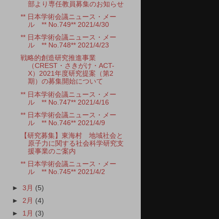
部より専任教員募集のお知らせ
** 日本学術会議ニュース・メー
ル ** No.749** 2021/4/30
** 日本学術会議ニュース・メー
ル ** No.748** 2021/4/23
戦略的創造研究推進事業
（CREST・さきがけ・ACT-
X）2021年度研究提案（第2
期）の募集開始について
** 日本学術会議ニュース・メー
ル ** No.747** 2021/4/16
** 日本学術会議ニュース・メー
ル ** No.746** 2021/4/9
【研究募集】東海村 地域社会と
原子力に関する社会科学研究支
援事業のご案内
** 日本学術会議ニュース・メー
ル ** No.745** 2021/4/2
►
3月
(5)
►
2月
(4)
►
1月
(3)