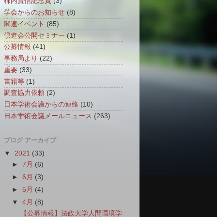
柿内賢信記念賞
(3)
学会からのお知らせ
(8)
関連イベント
(85)
倶進会公開セミナー
(1)
公募情報
(41)
事務局より
(22)
重要
(33)
書籍等
(1)
調査協力依頼
(2)
日本学術会議からの連絡
(10)
日本学術会議メールニュース
(263)
ブログ アーカイブ
▼
2021
(33)
►
7月
(6)
►
6月
(3)
►
5月
(4)
▼
4月
(8)
【公募情報】法政大学人間環境学