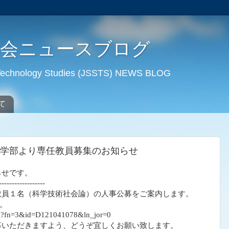
学会ニュースブログ
d Technology Studies (JSSTS) NEWS BLOG
て
学部より専任教員募集のお知らせ
らせです。
------------------
教員１名（科学技術社会論）の人事公募をご案内します。
。
etail?fn=3&id=D121041078&ln_jor=0
募いただきますよう、どうぞ宜しくお願い致します。