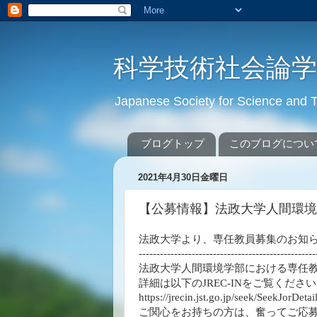
科学技術社会論
Japanese Society for Science an
ブログトップ
このブログについ
2021年4月30日金曜日
【公募情報】法政大学人間環境
法政大学より、専任教員募集のお知
--------------------------------------------------
法政大学人間環境学部における専任
詳細は以下の
をご覧ください
JREC-IN
https://jrecin.jst.go.jp/seek/SeekJorD
ご関心をお持ちの方は、奮ってご応