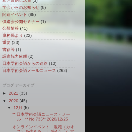
柿内賢信記念賞
(3)
学会からのお知らせ
(8)
関連イベント
(85)
倶進会公開セミナー
(1)
公募情報
(41)
事務局より
(22)
重要
(33)
書籍等
(1)
調査協力依頼
(2)
日本学術会議からの連絡
(10)
日本学術会議メールニュース
(263)
ブログ アーカイブ
►
2021
(33)
▼
2020
(45)
▼
12月
(5)
** 日本学術会議ニュース・メー
ル ** No.735** 2020/12/25
オンラインイベント「混沌（カオ
ス）を生きる」： 第4回「ケア