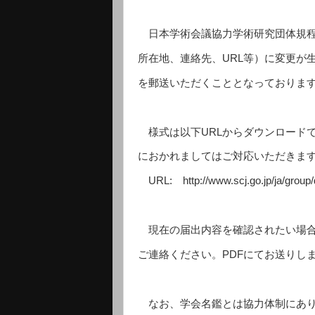
日本学術会議協力学術研究団体規程
所在地、連絡先、URL等）に変更が
を郵送いただくこととなっておりま
様式は以下URLからダウンロード
におかれましてはご対応いただきま
URL: http://www.scj.go.jp/ja/group/d
現在の届出内容を確認されたい場合
ご連絡ください。PDFにてお送りし
なお、学会名鑑とは協力体制にあり