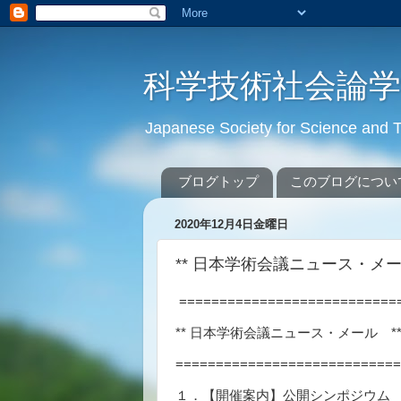
科学技術社会論
Japanese Society for Science an
ブログトップ
このブログについ
2020年12月4日金曜日
** 日本学術会議ニュース・メール ** 
===========================
** 日本学術会議ニュース・メール ** No.7
============================
１．【開催案内】公開シンポジウム