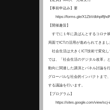
【事前申込み】要
https://forms.gle/X1ZbVdbhpiffjhd
【開催趣旨】
すでに１年に及ばんとするコロナ禍
局面でICTの活用が進められてきまし
社会生活は大きくICT技術で変化
では、「社会生活のデジタル改革」
動向に関連した講演とパネル討論を
グローバルな社会的インパクトまで
する議論を行います。
【プログラム】
https://sites.google.com/view