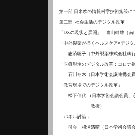
第一部 日米欧の情報科学技術施策に
第二部 社会生活のデジタル改革
「DXの現状と展開」 青山幹雄（南
「中外製薬が描くヘルスケア×デジ
志済聡子（中外製薬株式会社執
「医療現場のデジタル改革：コロナ
石川冬木（日本学術会議連携会員
「教育現場でのデジタル改革」
松下佳代 （日本学術会議会員、京
教授）
パネル討論：
司会 相澤清晴（日本学術会議会