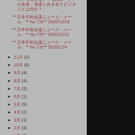
の未来：他者と向き合うビジネ
スとは何か？」
** 日本学術会議ニュース・メー
ル ** No.734** 2020/12/18
** 日本学術会議ニュース・メー
ル ** No.733** 2020/12/11
** 日本学術会議ニュース・メー
ル ** No.732** 2020/12/4
►
11月
(5)
►
10月
(6)
►
9月
(4)
►
8月
(4)
►
7月
(2)
►
6月
(1)
►
5月
(5)
►
4月
(2)
►
3月
(1)
►
2月
(4)