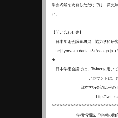
学会名鑑を更新しただけでは、変更
い。
【問い合わせ先】
日本学術会議事務局 協力学術研究
scj.kyoryoku-dantai.t5k*ca
★----------------------------------------------
日本学術会議では、Twitterを用
アカウントは、@scj_i
日本学術会議広報のTwitt
http://twitter.com/s
******************************************
学術情報誌『学術の動向』