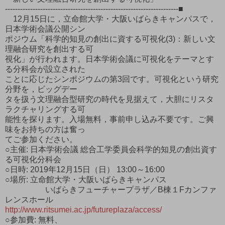
---------------------------------------------------------------------■
12月15日に，立命館大学・大阪いばらきキャンパスで，
日本学術会議公開シン
ポジウム「科学的知見の創出に資する可視化(3)：新しい文
理融合研究を創出する可
視化」が行われます。日本学術会議に可視化をテーマとす
る分科会が設立された
ことに応じたシンポジウムの第3回です。可視化という研究
分野を，ビッグデー
タを扱う文理融合型研究の時代を見据えて，大胆にリスタ
ラクチャリングする可
能性を探ります。入場無料，事前申し込み不要です。ご興
味をお持ちの方は奮っ
てご参加ください。
○主催: 日本学術会議 総合工学委員会科学的知見の創出資す
る可視化分科会
○日時: 2019年12月15日（日） 13:00～16:00
○場所: 立命館大学・大阪いばらきキャンパス
いばらきフューチャープラザ／B棟１Fカンファ
レンスホール
http://www.ritsumei.ac.jp/futureplaza/access/
○参加費: 無料、