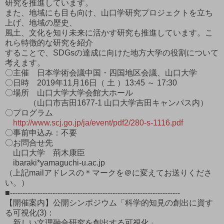
研究を推進しています。
また、地域にも目も向け、山口学研究プロジェクトを立ち
上げ、地域の歴史、
風土、文化を知り未来に活かす研究も推進しています。こ
れら特徴的な研究を紹介
することで、SDGsの達成に向けた地方大学の役割について
考えます。
〇主催 日本学術会議中国・四国地区会議、山口大学
〇日時 2019年11月16日（ 土 ）13:45 ～ 17:30
〇場所 山口大学大学会館大ホール
（山口市吉田1677-1 山口大学吉田キャンパス内）
〇プログラム
http://www.scj.go.jp/ja/event/pdf2/280-s-1116.pdf
〇事前申込み：不要
〇お問合せ先
山口大学 荊木康臣
ibaraki*yamaguchi-u.ac.jp
（上記mailアドレスの＊マークを＠に変えてお送りくださ
い。）
■--------------------------------------------------------------------
【開催案内】公開シンポジウム「科学的知見の創出に資す
る可視化(3)：
新しい文理融合研究を創出する可視化」