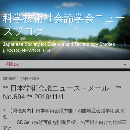
科学技術社会論学会ニュー
スブログ
Japanese Society for Science and Technology Studies
(JSSTS) NEWS BLOG
▼
2019年11月5日火曜日
** 日本学術会議ニュース・メール **
No.694 ** 2019/11/1
1. 【開催案内】日本学術会議中国・四国地区会議学術講演
会
「SDGs（持続可能な開発目標）の実現に向けた地域研
究と