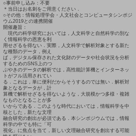
○事前申し込み：不要
＊当日はお名刺をご用意ください．
○その他：情報処理学会・人文社会とコンピュータシンポジ
ウム2019との連携開催
開催趣旨：
現代の科学研究においては，人文科学と自然科学の別な
く情報科学の恩恵を利
用せざるを得ない．実際，人文科学で解析対象とする新た
な種類のデータ，例え
ば，デジタル保存された文化財のデータや社会状況を分析
するためのSNS上のつ
ぶやきのデータの解析では，高性能計算機とインターネッ
トがフル活用されてい
る．これは，単に便利だからそうするのでは無い．解析対
象となるデータが，計
算機で解析せざるを得ないような，大規模かつ多様・複雑
なものとなることが多
いからである．このような時代においては，情報科学を中
核とした，新たな文理
融合研究の創出が必須である．本シンポジウムでは，情報
科学の中でも特に「可
視化」に焦点を当て，新しい文理融合研究を創出する可能