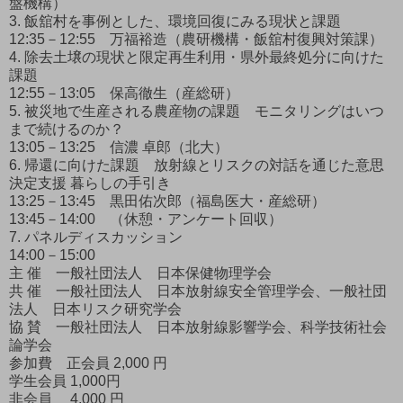
盤機構）
3. 飯舘村を事例とした、環境回復にみる現状と課題
12:35－12:55 万福裕造（農研機構・飯舘村復興対策課）
4. 除去土壌の現状と限定再生利用・県外最終処分に向けた
課題
12:55－13:05 保高徹生（産総研）
5. 被災地で生産される農産物の課題 モニタリングはいつ
まで続けるのか？
13:05－13:25 信濃 卓郎（北大）
6. 帰還に向けた課題 放射線とリスクの対話を通じた意思
決定支援 暮らしの手引き
13:25－13:45 黒田佑次郎（福島医大・産総研）
13:45－14:00 （休憩・アンケート回収）
7. パネルディスカッション
14:00－15:00
主 催 一般社団法人 日本保健物理学会
共 催 一般社団法人 日本放射線安全管理学会、一般社団
法人 日本リスク研究学会
協 賛 一般社団法人 日本放射線影響学会、科学技術社会
論学会
参加費 正会員 2,000 円
学生会員 1,000円
非会員 4,000 円