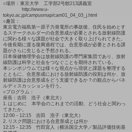
○場所：東京大学 工学部2号館213講義室
http://www.u-
tokyo.ac.jp/campusmap/cam01_04_03_j.html
○趣旨：
東京電力福島第一原子力発電所の事故後、住民を始めとす
るステークホルダーの合意形成が必要とされる放射線防護
に関わる様々な課題が社会で大きく取り上げられてきた。
今後長期に渡る復興過程では、合意形成が必要とされる課
題がさらに生じると予想される。
日本保健物理学会は放射線防護の専門家集団であり、放射
線防護は科学と社会をつなぐことを期待されている。
本シンポジウムでは様々な視点から現状と課題を整理する
とともに、合意形成における放射線防護の役割は何か、放
射線防護は合意形成をどう支援できるか？の観点からパネ
ルディスカッションを行う。
○プログラム：
座長：吉田 浩子（東北大）
1. はじめに 本学会のこれまでの活動、どう社会と関わっ
てきたか。
12:00－12:15 吉田 浩子（東北大）
2. リスク問題における合意形成とは何か
12:15－12:35 竹田宜人（横浜国立大学／製品評価技術基