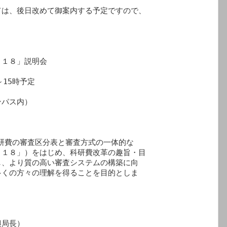
は、後日改めて御案内する予定ですので、

１８」説明会

15時予定

パス内）



研費の審査区分表と審査方式の一体的な

１８」）をはじめ、科研費改革の趣旨・目

、より質の高い審査システムの構築に向

くの方々の理解を得ることを目的としま



局長）
