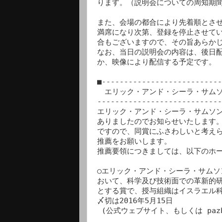
ります。（説明会についての周知期間
また、会場の都合により先着順とさせ
満席になり次第、登録を停止させてい
合もございますので、その旨あらかじ
なお、当日の説明会の内容は、後日配
か、映像により配信する予定です。

■---------------------------
　エリック・アンド・シーラ・サムソン
----------------------------
エリック・アンド・シーラ・サムソン総
ありましたのでお知らせいたします。
ですので、同賞にふさわしいと考えら
推薦をお願いします。

推薦要領につきましては、以下のホー
○エリック・アンド・シーラ・サムソ
おいて、科学及び技術面での革新的研
とする賞で、授与組織はイスラエル科
〆切は2016年5月15日

 (公式ウェブサイト、もしくは pazb【あっと】most.gov.il より応募)。
