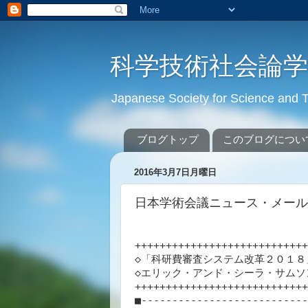
科学技術社会論
Japanese Society for Science an
ブログトップ
このブログについ
2016年3月7日月曜日
日本学術会議ニュース・メール ** 
++++++++++++++++++++++++++++
◇「科研費審査システム改革２０１８
◇エリック・アンド・シーラ・サムソン
++++++++++++++++++++++++++++
■---------------------------