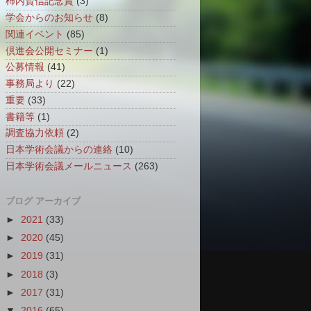
柿内賢信記念賞
(3)
学会からのお知らせ
(8)
関連イベント
(85)
倶進会公開セミナー
(1)
公募情報
(41)
事務局より
(22)
重要
(33)
書籍等
(1)
調査協力依頼
(2)
日本学術会議からの連絡
(10)
日本学術会議メールニュース
(263)
ブログ アーカイブ
►
2021
(33)
►
2020
(45)
►
2019
(31)
►
2018
(3)
►
2017
(31)
▼
2016
(65)