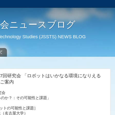
学会ニュースブログ
d Technology Studies (JSSTS) NEWS BLOG
て
07回研究会 「ロボットはいかなる環境になりえる
ご案内
会

のか？：その可能性と課題」

ットの可能性と課題］

（名古屋大学）
