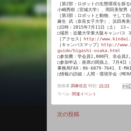
［第2部：ロボットの生態環境を探る
小嶋秀樹（宮城大学）、岡田美智男（
［第3部：ロボットと動物、そして自
麻生 武（奈良女子大学）、浜田寿美
□日時：2015年7月11日（土） 13～
□場所：近畿大学東大阪キャンパス 33
［アクセス］
http://www.kindai.
［キャンパスマップ］
http://www.
guide/higashi-osaka.html
□参加費：学会員1,000円、非会員2,0
□参加申込：座席の関係上、7月4日（土
事務局FAX：06-6879-7641、E-MAI
□情報の詳細：人間・環境学会（MER
投稿者
調麻佐志
時刻:
15:03
ラベル:
関連イベント
次の投稿