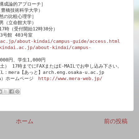
構成論的アプローチ］　

豊橋技術科学大学）　

然の比較心理学］

男（立命館大学）

17時（受付開始12時30分）

号館 403号室

ac.jp/about-kindai/campus-guide/access.html
kindai.ac.jp/about-kindai/campus-
00円、学生1,000円

） 17時までにFAXまたはE-MAILでお申し込み下さい。

L：mera【あっと】arch.eng.osaka-u.ac.jp

A）ホームページ　
http://www.mera-web.jp/
ホーム
前の投稿