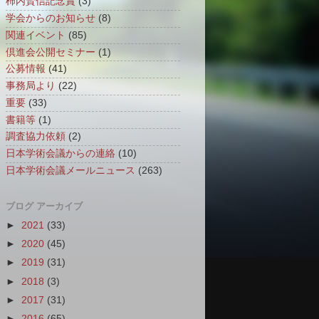
柿内賢信記念賞
(3)
学会からのお知らせ
(8)
関連イベント
(85)
倶進会公開セミナー
(1)
公募情報
(41)
事務局より
(22)
重要
(33)
書籍等
(1)
調査協力依頼
(2)
日本学術会議からの連絡
(10)
日本学術会議メールニュース
(263)
ブログ アーカイブ
►
2021
(33)
►
2020
(45)
►
2019
(31)
►
2018
(3)
►
2017
(31)
►
2016
(65)