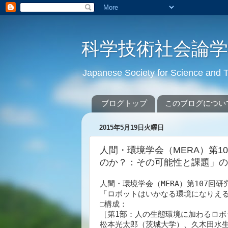
科学技術社会論
Japanese Society for Science an
ブログトップ
このブログについ
2015年5月19日火曜日
人間・環境学会（MERA）第1
のか？：その可能性と課題」の
人間・環境学会（MERA）第107回研究
「ロボットはいかなる環境になりえる
□構成：

［第1部：人の生態環境に加わるロボ
松本光太郎（茨城大学）、久木田水生