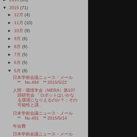
▼
2015
(71)
►
12月
(4)
►
11月
(10)
►
10月
(9)
►
9月
(6)
►
8月
(6)
►
7月
(5)
►
6月
(5)
▼
5月
(8)
日本学術会議ニュース・メール
** No.494 ** 2015/5/22
人間・環境学会（MERA）第107
回研究会 「ロボットはいかな
る環境になりえるのか？：その
可能性と課...
日本学術会議ニュース・メール
** No.491 ** 2015/5/14
年会費
日本学術会議ニュース・メール