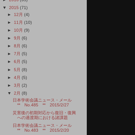
▼
2015
(71)
►
12月
(4)
►
11月
(10)
►
10月
(9)
►
9月
(6)
►
8月
(6)
►
7月
(5)
►
6月
(5)
►
5月
(8)
►
4月
(5)
►
3月
(2)
▼
2月
(8)
日本学術会議ニュース・メール
** No.485 ** 2015/2/27
災害後の初期対応から復旧・復興
への過渡期における諸課題
日本学術会議ニュース・メール
** No.483 ** 2015/2/20