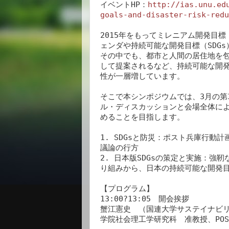
イベントHP：
http://ias.unu.ed
goals-and-disaster-risk-redu
2015年をもってミレニアム開発目標
ェンダや持続可能な開発目標（SDGs
その中でも、都市と人間の居住地を包
して提案されるなど、持続可能な開発の観点
性が一層増しています。

そこで本シンポジウムでは、3月の第
ル・ディスカッションと会場全体に
めることを目指します。

1. SDGsと防災：ポスト兵庫行動
議論の行方

2. 日本版SDGsの策定と実施：
り組みから、日本の持続可能な開発目
【プログラム】

13:00?13:05　開会挨拶

蟹江憲史　（国連大学サステイナビ
学院社会理工学研究科　准教授、POS