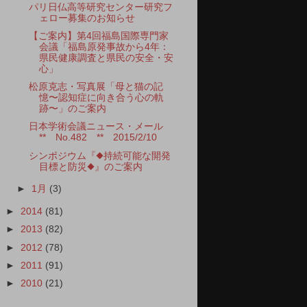
パリ日仏高等研究センター研究フ
ェロー募集のお知らせ
【ご案内】第4回福島国際専門家
会議「福島原発事故から4年：
県民健康調査と県民の安全・安
心」
松原克志・写真展「母と猫の記
憶〜認知症に向き合う心の軌
跡〜」のご案内
日本学術会議ニュース・メール
** No.482 ** 2015/2/10
シンポジウム『◆持続可能な開発
目標と防災◆』のご案内
►
1月
(3)
►
2014
(81)
►
2013
(82)
►
2012
(78)
►
2011
(91)
►
2010
(21)