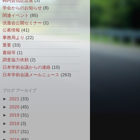
柿内賢信記念賞
(3)
学会からのお知らせ
(8)
関連イベント
(85)
倶進会公開セミナー
(1)
公募情報
(41)
事務局より
(22)
重要
(33)
書籍等
(1)
調査協力依頼
(2)
日本学術会議からの連絡
(10)
日本学術会議メールニュース
(263)
ブログ アーカイブ
►
2021
(33)
►
2020
(45)
►
2019
(31)
►
2018
(3)
►
2017
(31)
►
2016
(65)