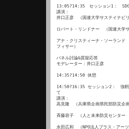
13:05?14:35　セッション1：　
講演：

井口正彦　（国連大学サステイナビリ
ロバート・リンドナー　（国連大学サ
アナ・クリスティーナ・ソーランド
フィサー）

パネル討論&質疑応答

モデレーター：井口正彦

14:35?14:50 休憩

14:50?16:35 セッション2：
て

講演：

高見隆　（兵庫県企画県民部防災企画
斉藤容子　（人と未来防災センター　
永田広和　（NPO法人プラス・アーツ