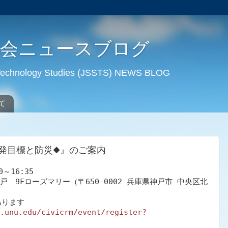
学会ニュースブログ
d Technology Studies (JSSTS) NEWS BLOG
て
発目標と防災◆』のご案内
～16:35

　9Fローズマリー（〒650-0002 兵庫県神戸市 中央区北
ります

.unu.edu/civicrm/event/register?