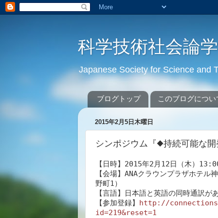
科学技術社会論
Japanese Society for Science an
ブログトップ
このブログについ
2015年2月5日木曜日
シンポジウム『◆持続可能な開
【日時】2015年2月12日（木）13:00
【会場】ANAクラウンプラザホテル神戸
野町1）

【言語】日本語と英語の同時通訳があ
【参加登録】
http://connections
id=219&reset=1