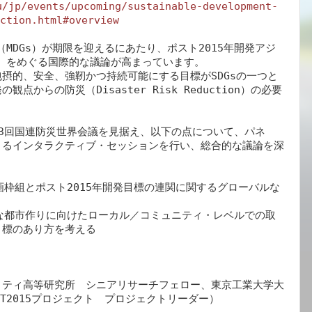
u/jp/events/upcoming/sustainable-development-
ction.html#overview
（MDGs）が期限を迎えるにあたり、ポスト2015年開発アジ
）をめぐる国際的な議論が高まっています。

摂的、安全、強靭かつ持続可能にする目標がSDGsの一つと
からの防災（Disaster Risk Reduction）の必要
3回国連防災世界会議を見据え、以下の点について、パネ
よるインタラクティブ・セッションを行い、総合的な議論を深
計画枠組とポスト2015年開発目標の連関に関するグローバルな
強靭な都市作りに向けたローカル／コミュニティ・レベルでの取
標のあり方を考える

リティ高等研究所　シニアリサーチフェロー、東京工業大学大
T2015プロジェクト　プロジェクトリーダー）
