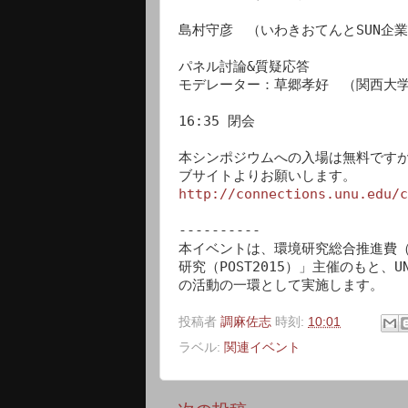
島村守彦　（いわきおてんとSUN企業
パネル討論&質疑応答

モデレーター：草郷孝好　（関西大学
16:35 閉会

本シンポジウムへの入場は無料ですが
http://connections.unu.edu/c
----------

本イベントは、環境研究総合推進費（
研究（POST2015）」主催のもと、
の活動の一環として実施します。
投稿者
調麻佐志
時刻:
10:01
ラベル:
関連イベント