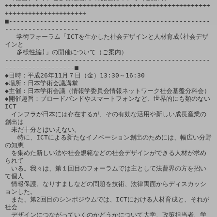
+++++++++++++++++++++++++++++++++++++++++++++++++++++
+++++++++++++++++++++

■----------------------------------------------------
-------------------

   学術フォーラム「ICTを生かした社会デザインと人材育成(社会デザ
インと

   多様性編)」の開催について（ご案内）

-----------------------------------------------------
------------------■

◆日時：平成26年11月７日（金）13:30～16:30

◆場所：日本学術会議講堂

◆主催：日本学術会議（情報学委員会情報ネットワーク社会基盤分科会）

◆開催趣旨：ブロードバンドやスマートフォンなど、世界的にも類のない
ICT

　インフラが日本には存在するが、その有効な活用や新しい成長産業の
創出は

　未だ十分とはいえない。

　　特に、ICTによる新たなイノベーション創出のためには、幅広い分野
の知恵

　を集めた新しい法や社会規範などの社会デザインができる人材が求め
られて

　いる。我々は、第１回目のフォーラムでは主として法曹界の方を招い
て個人

　情報保護、なりすましなどの問題を技術、法律両面からディスカッシ
ョンした。

　また、第2回目のシンポジウムでは、ICTにおける人材育成と、それが
社会

　デザインにつながっていくのかどうかについて大学、政策担当者、学