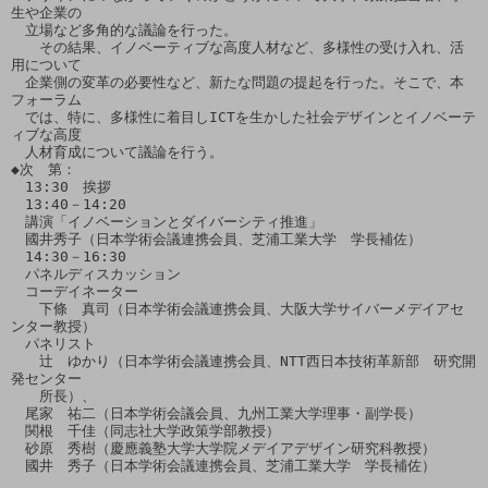
生や企業の

　立場など多角的な議論を行った。

　　その結果、イノベーティブな高度人材など、多様性の受け入れ、活
用について

　企業側の変革の必要性など、新たな問題の提起を行った。そこで、本
フォーラム

　では、特に、多様性に着目しICTを生かした社会デザインとイノベーテ
ィブな高度

　人材育成について議論を行う。

◆次　第：

　13:30　挨拶

　13:40－14:20

　講演「イノベーションとダイバーシティ推進」

　國井秀子（日本学術会議連携会員、芝浦工業大学　学長補佐）

　14:30－16:30

　パネルディスカッション

　コーデイネーター

　　下條　真司（日本学術会議連携会員、大阪大学サイバーメデイアセ
ンター教授）

　パネリスト

　　辻　ゆかり（日本学術会議連携会員、NTT西日本技術革新部　研究開
発センター

　　所長）、

　尾家　祐二（日本学術会議会員、九州工業大学理事・副学長）

　関根　千佳（同志社大学政策学部教授）

　砂原　秀樹（慶應義塾大学大学院メデイアデザイン研究科教授）

　國井　秀子（日本学術会議連携会員、芝浦工業大学　学長補佐）
