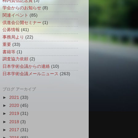
柿内賢信記念賞
(3)
学会からのお知らせ
(8)
関連イベント
(85)
倶進会公開セミナー
(1)
公募情報
(41)
事務局より
(22)
重要
(33)
書籍等
(1)
調査協力依頼
(2)
日本学術会議からの連絡
(10)
日本学術会議メールニュース
(263)
ブログ アーカイブ
►
2021
(33)
►
2020
(45)
►
2019
(31)
►
2018
(3)
►
2017
(31)
►
2016
(65)