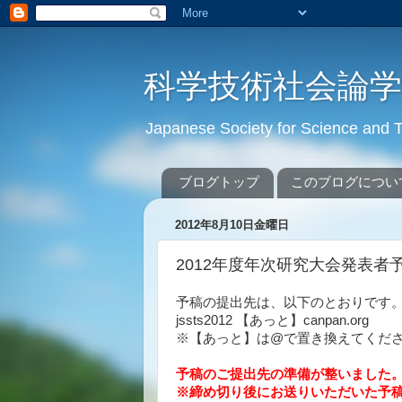
科学技術社会論
Japanese Society for Science an
ブログトップ
このブログについ
2012年8月10日金曜日
2012年度年次研究大会発表者
予稿の提出先は、以下のとおりです
jssts2012
【あっと】
canpan.org
※【あっと】は
@
で置き換えてくだ
予稿のご提出先の準備が整いました
※締め切り後にお送りいただいた予