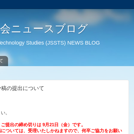
学会ニュースブログ
d Technology Studies (JSSTS) NEWS BLOG
て
予稿の提出について
。
さい。
。ご提出の締め切りは
9
月
21
日（金）です。
稿については、受理いたしかねますので、何卒ご協力をお願い