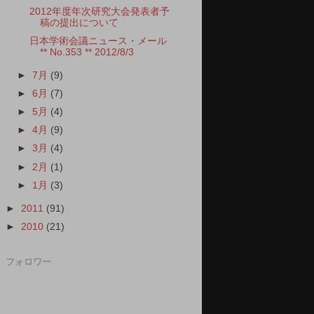
2012年度年次研究大会発表者予
稿の提出について
日本学術会議ニュース・メール
** No.353 ** 2012/8/3
►
7月
(9)
►
6月
(7)
►
5月
(4)
►
4月
(9)
►
3月
(4)
►
2月
(1)
►
1月
(3)
►
2011
(91)
►
2010
(21)
フォロワー