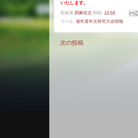
いたします。
投稿者
調麻佐志
時刻:
10:58
ラベル:
過年度年次研究大会情報
次の投稿