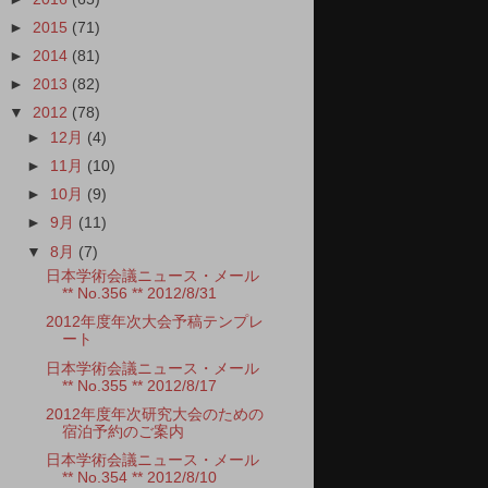
►
2015
(71)
►
2014
(81)
►
2013
(82)
▼
2012
(78)
►
12月
(4)
►
11月
(10)
►
10月
(9)
►
9月
(11)
▼
8月
(7)
日本学術会議ニュース・メール
** No.356 ** 2012/8/31
2012年度年次大会予稿テンプレ
ート
日本学術会議ニュース・メール
** No.355 ** 2012/8/17
2012年度年次研究大会のための
宿泊予約のご案内
日本学術会議ニュース・メール
** No.354 ** 2012/8/10