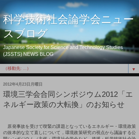
科学技術社会論学会ニュー
スブログ
Japanese Society for Science and Technology Studies
(JSSTS) NEWS BLOG
▼
2012年4月23日月曜日
環境三学会合同シンポジウム2012「エ
ネルギー政策の大転換」のお知らせ
原発事故を受けて喫緊の課題となっているエネルギー・環境政策
の抜本的な立て直しについて，環境政策研究の視点から議論する公
開シンポジウム（主催：環境社会学会など，後援：科学技術社会論