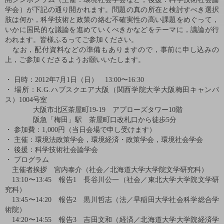
学会）が下記の通り開かれます。問題の真の所在と検討すべき選択
肢は何か，科学技術と政策の絡む不確実性の高い課題をめぐって，
いかに国民的な議論を進めていくべきかなどをテーマに，議論が行
われます。皆様ふるってご参加ください。
なお，配付資料などの準備もありますので，事前に申し込みの
上，ご参加くださるようお願いいたします。
・
日時：
2012
年
7
月
1
日（日）
13:00
〜
16:30
・
場所：
K.G.
ハブスクエア大阪（関西学院大学大阪梅田キャンパ
ス）
1004
号室
大阪市北区茶屋町
19-19
アプローズタワー
10
階
阪急「梅田」駅 茶屋町口改札口から徒歩
5
分
・
参加費：
1,000
円（当日会場で申し受けます）
・
主催：環境法政策学会，環境経済・政策学会，環境社会学会
・
後援：科学技術社会論学会
・
プログラム
主催者挨拶 宮内泰介（社会／北海道大学大学院文学研究科）
13:10
〜
13:45
報告
1
長谷川公一（社会／東北大学大学院文学研
究科）
13:45
〜
14:20
報告
2
黒川哲志（法／早稲田大学社会科学総合学
術院）
14:20
〜
14:55
報告
3
吉田文和（経済／北海道大学大学院経済学