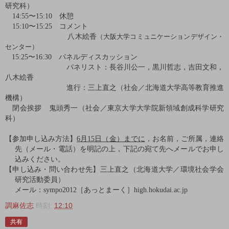
研究科）
14:55
〜
15:10
休憩
15:10
〜
15:25
コメント
八木絵香
（大阪大学コミュニケーションデザイン・
センター）
15:25
〜
16:30
パネルディスカッション
パネリスト：長谷川公一，黒川哲志，吉田文和，
八木絵香
進行：三上直之（社会／北海道大学高等教育推進
機構）
閉会挨拶 鬼頭秀一（社会／東京大学大学院新領域創成科学研究
科）
【参加申し込み方法】
6
月
15
日（金）までに
，お名前，ご所属，連絡
先（メール・電話）を明記の上，下記の宛て先へメールでお申し
込みください。
【申し込み・問い合わせ先】三上直之（北海道大学／環境社会学会
研究活動委員）
メール：
sympo2012［あっとまーく］high.hokudai.ac.jp
調麻佐志
時刻:
12:10
共有