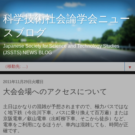
科学技術社会論学会ニュー
スブログ
Japanese Society for Science and Technology Studies
(JSSTS) NEWS BLOG
▼
2011年11月29日火曜日
大会会場へのアクセスについて
土日はかなりの混雑が予想されますので、極力バスではな
く地下鉄（今出川下車、バスに乗り換えて百万遍）または
京阪電車／叡山電車（出町柳下車、そこから徒歩）など、
電車をご利用になるほうが、車内は混雑しても、時間が正
確です。