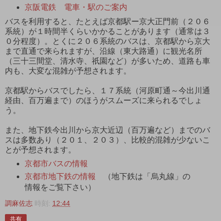
京阪電鉄 電車・駅のご案内
バスを利用すると、たとえば京都駅ー京大正門前（２０６
系統）が１時間半くらいかかることがあります（通常は３
０分程度）。とくに２０６系統のバスは、京都駅から京大
まで直通で来られますが、沿線（東大路通）に観光名所
（三十三間堂、清水寺、祇園など）が多いため、道路も車
内も、大変な混雑が予想されます。
京都駅からバスでしたら、１７系統（河原町通～今出川通
経由、百万遍まで）のほうがスムーズに来られるでしょ
う。
また、地下鉄今出川から京大近辺（百万遍など）までのバ
スは多数あり（２０１、２０３）、比較的混雑が少ないこ
とが予想されます。
京都市バスの情報
京都市地下鉄の情報
（地下鉄は「烏丸線」の
情報をご覧下さい）
調麻佐志
時刻:
12:44
共有