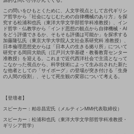
源的な問いが浮かんでくる。
この問いをひもとくために、人文学視点として古代ギリシ
ア哲学から「社会になじむための自律機械のあり方」を探
究する松浦和也氏（東洋大学文学部哲学科准教授）、イン
ド哲学・仏教学から「インド思想の観点から自律機械・AI
をどう評価できるか、そもそも評価は可能か」を探求する
加藤隆弘氏（東京大学大学院人文社会系研究科 准教授）、
日本倫理思想史からは「日本人の生きる拠り所」について
研究する岡田大助氏（江戸川大学基礎・教養教育センター
准教授）を迎える。これまで近代西洋社会で主流となって
こなかった視点から、科学技術によって生み出された新た
な他者としての「サイボーグ」の登場が突き付ける「生身
の人間の役割」、そして死生観の変容について考える。
【登壇者】
スピーカー：粕谷昌宏氏（メルティンMMI代表取締役）
スピーカー：松浦和也氏（東洋大学文学部哲学科准教授・
ギリシア哲学）