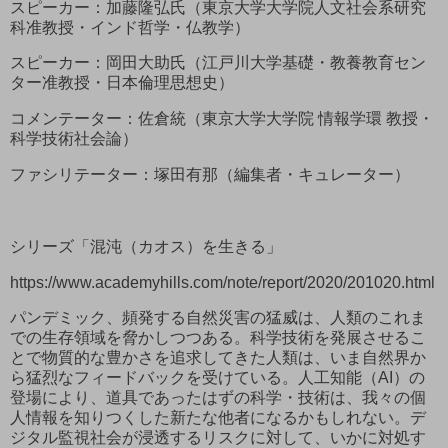
スピーカー：加藤隆弘氏（東京大学大学院人文社会系研究
科准教授・インド哲学・仏教学）
スピーカー：岡田大助氏（江戸川大学基礎・教養教育セン
ター准教授・日本倫理思想史）
コメンテーター：佐倉統（東京大学大学院 情報学環 教授・
科学技術社会論）
ファシリテーター：塚田有那（編集者・キュレーター）
シリーズ「混沌（カオス）を生きる」
https://www.academyhills.com/note/report/2020/201020.html
パンデミック、頻発する自然災害の猛威は、人類のこれま
での生存領域を脅かしつつある。科学技術を発展させるこ
とで物質的な豊かさを追求してきた人類は、いま自然界か
ら猛烈なフィードバックを受けている。人工知能（AI）の
登場により、道具であったはずの科学・技術は、我々の個
人情報を知りつくした新たな他者になるかもしれない。デ
ジタル監視社会が浸透するリスクに対して、いかに対処す