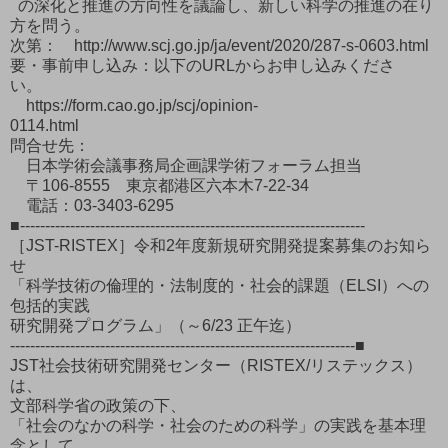
の深化と推進の方向性を議論し、新しい科学の推進の在り
方を問う。
次第： http://www.scj.go.jp/ja/event/2020/287-s-0603.html
要・事前申し込み：以下のURLからお申し込みくださ
い。
https://form.cao.go.jp/scj/opinion-
0114.html
問合せ先：
日本学術会議事務局企画課学術フォーラム担当
〒106-8555 東京都港区六本木7-22-34
電話：03-3403-6295
■---------------------------------------------------------------------
［JST-RISTEX］令和2年度新規研究開発提案募集のお知ら
せ
「科学技術の倫理的・法制度的・社会的課題（ELSI）への
包括的実践
研究開発プログラム」（～6/23 正午迄）
---------------------------------------------------------------------■
JST社会技術研究開発センター（RISTEX/リステックス）
は、
文部科学省の政策の下、
「社会のなかの科学・社会のための科学」の実践を基本理
念として