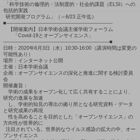
「科学技術の倫理的・法制度的・社会的課題（ELSI）への
包括的実践
研究開発プログラム」（～6/23 正午迄）
■--------------------------------------------------------------------
【開催案内】日本学術会議主催学術フォーラム
「Covid-19とオープンサイエンス」
--------------------------------------------------------------------■
日時：2020年6月3日（水）10:30-16:00（講演時間は変更の
可能性あり）
場所：インターネット公開
主催：日本学術会議
企画：オープンサイエンスの深化と推進に関する検討委員
会
開催趣旨：
学術の成果をオープン化して広く共有することにより、
研究の進展を加速
し、学術的知見の導出の拠り所となる研究資料・データ
と研究成果の再現
性を高めることを目的とした「オープンサイエンス」の
方向性が世界的に
注目されている。世界的なウイルス感染の拡大の中、オー
プンサイエンス