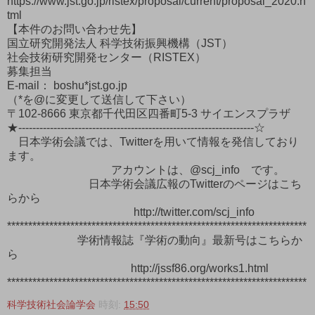
https://www.jst.go.jp/ristex/proposal/current/proposal_2020.h
tml
【本件のお問い合わせ先】
国立研究開発法人 科学技術振興機構（JST）
社会技術研究開発センター（RISTEX）
募集担当
E-mail： boshu*jst.go.jp
（*を@に変更して送信して下さい）
〒102-8666 東京都千代田区四番町5-3 サイエンスプラザ
★-------------------------------------------------------------------☆
日本学術会議では、Twitterを用いて情報を発信しており
ます。
アカウントは、@scj_info です。
日本学術会議広報のTwitterのページはこち
らから
http://twitter.com/scj_info
***********************************************************************
学術情報誌『学術の動向』最新号はこちらか
ら
http://jssf86.org/works1.html
***********************************************************************
科学技術社会論学会
時刻:
15:50