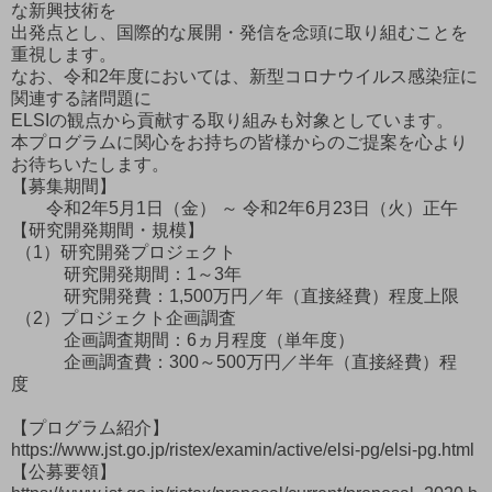
な新興技術を
出発点とし、国際的な展開・発信を念頭に取り組むことを
重視します。
なお、令和2年度においては、新型コロナウイルス感染症に
関連する諸問題に
ELSIの観点から貢献する取り組みも対象としています。
本プログラムに関心をお持ちの皆様からのご提案を心より
お待ちいたします。
【募集期間】
令和2年5月1日（金） ～ 令和2年6月23日（火）正午
【研究開発期間・規模】
（1）研究開発プロジェクト
研究開発期間：1～3年
研究開発費：1,500万円／年（直接経費）程度上限
（2）プロジェクト企画調査
企画調査期間：6ヵ月程度（単年度）
企画調査費：300～500万円／半年（直接経費）程
度
【プログラム紹介】
https://www.jst.go.jp/ristex/examin/active/elsi-pg/elsi-pg.html
【公募要領】