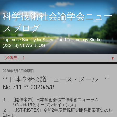
科学技術社会論学会ニュー
スブログ
Japanese Society for Science and Technology Studies
(JSSTS) NEWS BLOG
▼
2020年5月8日金曜日
** 日本学術会議ニュース・メール **
No.711 ** 2020/5/8
１．【開催案内】日本学術会議主催学術フォーラム
「Covid-19とオープンサイエンス」
２．［JST-RISTEX］令和2年度新規研究開発提案募集のお
知らせ