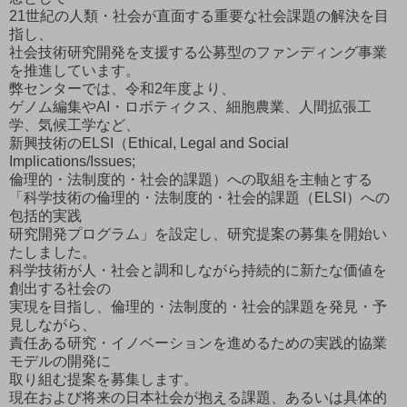
21世紀の人類・社会が直面する重要な社会課題の解決を目
指し、
社会技術研究開発を支援する公募型のファンディング事業
を推進しています。
弊センターでは、令和2年度より、
ゲノム編集やAI・ロボティクス、細胞農業、人間拡張工
学、気候工学など、
新興技術のELSI（Ethical, Legal and Social
Implications/Issues;
倫理的・法制度的・社会的課題）への取組を主軸とする
「科学技術の倫理的・法制度的・社会的課題（ELSI）への
包括的実践
研究開発プログラム」を設定し、研究提案の募集を開始い
たしました。
科学技術が人・社会と調和しながら持続的に新たな価値を
創出する社会の
実現を目指し、倫理的・法制度的・社会的課題を発見・予
見しながら、
責任ある研究・イノベーションを進めるための実践的協業
モデルの開発に
取り組む提案を募集します。
現在および将来の日本社会が抱える課題、あるいは具体的