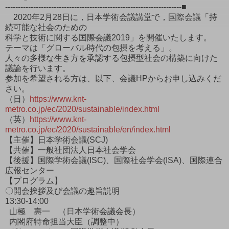
---------------------------------------------------------------------■
2020年2月28日に，日本学術会議講堂で，国際会議「持
続可能な社会のための
科学と技術に関する国際会議2019」を開催いたします。
テーマは「グローバル時代の包摂を考える」。
人々の多様な生き方を承認する包摂型社会の構築に向けた
議論を行います。
参加を希望される方は、以下、会議HPからお申し込みくだ
さい。
（日）
https://www.knt-
metro.co.jp/ec/2020/sustainable/index.html
（英）
https://www.knt-
metro.co.jp/ec/2020/sustainable/en/index.html
【主催】日本学術会議(SCJ)
【共催】一般社団法人日本社会学会
【後援】国際学術会議(ISC)、国際社会学会(ISA)、国際連合
広報センター
【プログラム】
〇開会挨拶及び会議の趣旨説明
13:30-14:00
山極 壽一 （日本学術会議会長）
内閣府特命担当大臣（調整中）