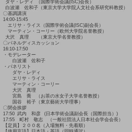
ダヤ・レディ （国際学術会議(ISC)会長）
白波瀬 佐和子（東京大学大学院人文社会系研究科教授）
〇基調講演
14:00-15:45
エリサ・ライス（国際学術会議(ISC)副会長）
マーティン・コーリー（欧州大学院名誉教授）
大沢 真理 （東京大学名誉教授）
〇パネルディスカッション
16:10-17:50
・モデレーター
白波瀬 佐和子
・パネリスト
ダヤ・レディ
エリサ・ライス
マーティン・コーリー
大沢 真理
宮島 喬 （お茶の水女子大学名誉教授）
国谷 裕子（東京藝術大学理事）
〇閉会挨拶
17:50 武内 和彦 (日本学術会議副会長（国際担当）)
17:55 町村 敬志 （一般社団法人日本社会学会会長）
【定員】２００名（入場無料・先着順）
【使用言語】日本語・英語（同時通訳）