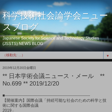
科学技術社会論学会ニュー
スブログ
Japanese Society for Science and Technology Studies
(JSSTS) NEWS BLOG
▼
2019年12月20日金曜日
** 日本学術会議ニュース・メール **
No.699 ** 2019/12/20
■--------------------------------------------------------------------
【開催案内】国際会議「持続可能な社会のための科学と技
術に関する国際会議
2019」