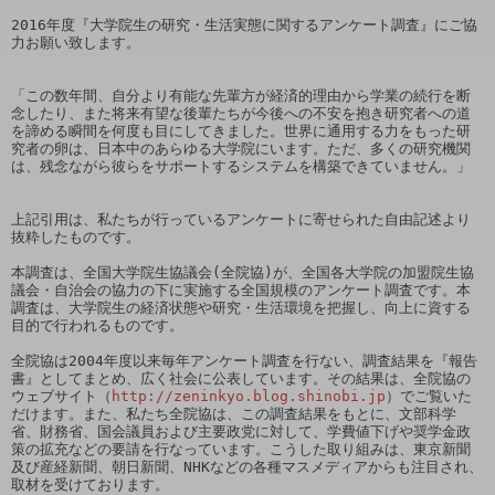
2016年度『大学院生の研究・生活実態に関するアンケート調査』にご協
力お願い致します。

「この数年間、自分より有能な先輩方が経済的理由から学業の続行を断
念したり、また将来有望な後輩たちが今後への不安を抱き研究者への道
を諦める瞬間を何度も目にしてきました。世界に通用する力をもった研
究者の卵は、日本中のあらゆる大学院にいます。ただ、多くの研究機関
は、残念ながら彼らをサポートするシステムを構築できていません。」

上記引用は、私たちが行っているアンケートに寄せられた自由記述より
抜粋したものです。

本調査は、全国大学院生協議会(全院協)が、全国各大学院の加盟院生協
議会・自治会の協力の下に実施する全国規模のアンケート調査です。本
調査は、大学院生の経済状態や研究・生活環境を把握し、向上に資する
目的で行われるものです。

全院協は2004年度以来毎年アンケート調査を行ない、調査結果を『報告
書』としてまとめ、広く社会に公表しています。その結果は、全院協の
ウェブサイト（
http://zeninkyo.blog.shinobi.jp
）でご覧いた
だけます。また、私たち全院協は、この調査結果をもとに、文部科学
省、財務省、国会議員および主要政党に対して、学費値下げや奨学金政
策の拡充などの要請を行なっています。こうした取り組みは、東京新聞
及び産経新聞、朝日新聞、NHKなどの各種マスメディアからも注目され、
取材を受けております。
