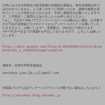
日本における大学院生の経済実態の全国的な調査は、毎年本調査以外で
は行われていません。より多くの方々に回答いただき、調査の精度を高
めていくことが求められております。文末に連絡先を記載いたしますの
で、ご不明点・ご質問などありましたらお申し付けください。

*もし、下記の**URL**でアンケートのページが開けない場合、お手数で
すが下記の全院協ブログのページからアンケートのページを開いていた
だきますよう、お願いします*。本調査は、10分ほどで終わります。
*9**月15**日までの実施*を予定しておりますので、よろしくお願いい
たします。

https://docs.google.com/forms/d/1N01WV9bScDIo7uiYdcvp
D2tWrEUV_J_rDZEKXFLkuqA/viewform
連絡先：全国大学院生協議会

zeninkyo.jimu【あっと】gmail.com

全院協ブログ(上記アンケートのアドレスが開けない場合はこちらから)

http://zeninkyo.blog.shinobi.jp